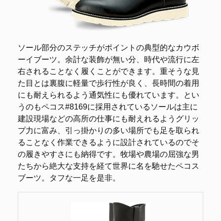
ソール部分のステッチがポイントの典型的なカウボ
ーイブーツ。余計な装飾が無い分、時代や流行に左
右されることなく履くことができます。重そうな見
た目とは裏腹に軽量で歩行性が良く、長時間の着用
にも耐えられるよう通気性にも優れています。とい
うのもペコス#8169に採用されているソールは主に
建設現場などの高所の仕事にも耐えれるようグリッ
プ力に富み、引っ掛かりの多い場所でも足を取られ
ることなく作業できるように設計されているのでそ
の履きやすさにも納得です。牧場や農場の屈強な男
たちから絶大な支持を経て世界に名を馳せたペコス
ブーツ。タフな一足を是非。