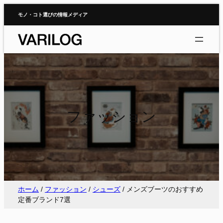
内
モノ・コト選びの情報メディア
容
を
ス
キ
ッ
プ
ファッション
ホーム
/
ファッション
/
シューズ
/
メンズブーツのおすすめ
定番ブランド7選