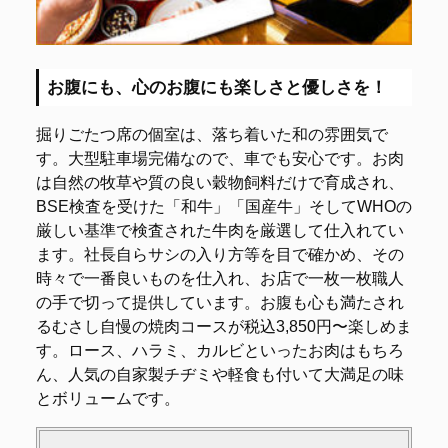
お腹にも、心のお腹にも楽しさと優しさを！
掘りごたつ席の個室は、落ち着いた和の雰囲気で
す。大型駐車場完備なので、車でも安心です。お肉
は自然の牧草や質の良い穀物飼料だけで育成され、
BSE検査を受けた「和牛」「国産牛」そしてWHOの
厳しい基準で検査された牛肉を厳選して仕入れてい
ます。社長自らサシの入り方等を目で確かめ、その
時々で一番良いものを仕入れ、お店で一枚一枚職人
の手で切って提供しています。お腹も心も満たされ
るむさし自慢の焼肉コースが税込3,850円〜楽しめま
す。ロース、ハラミ、カルビといったお肉はもちろ
ん、人気の自家製チヂミや軽食も付いて大満足の味
とボリュームです。