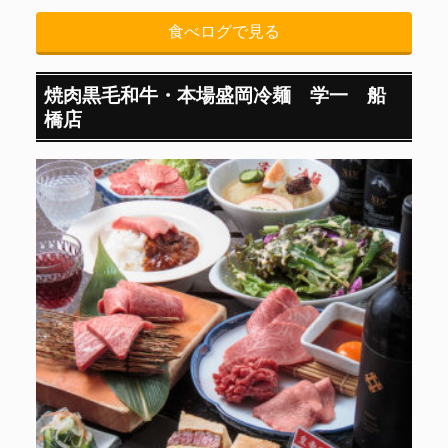
食べログで見る
焼肉黒毛和牛・本場盛岡冷麺 学一 船
橋店