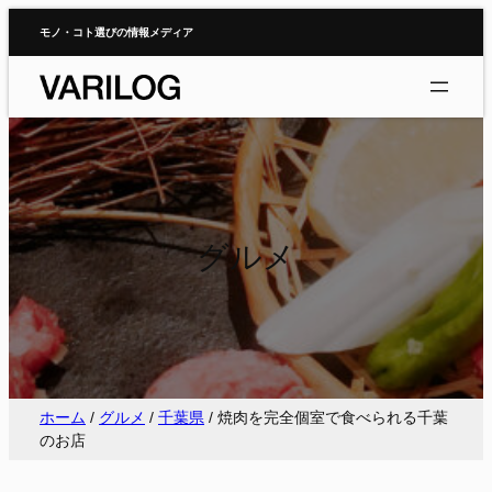
内
モノ・コト選びの情報メディア
容
を
ス
キ
ッ
プ
グルメ
ホーム
/
グルメ
/
千葉県
/
焼肉を完全個室で食べられる千葉
のお店