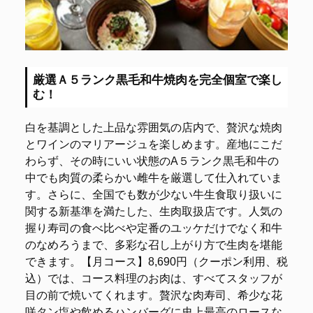
厳選Ａ５ランク黒毛和牛焼肉を完全個室で楽し
む！
白を基調とした上品な雰囲気の店内で、贅沢な焼肉
とワインのマリアージュを楽しめます。産地にこだ
わらず、その時にいい状態のA５ランク黒毛和牛の
中でも肉質の柔らかい雌牛を厳選して仕入れていま
す。さらに、全国でも数が少ない牛生食取り扱いに
関する新基準を満たした、生肉取扱店です。人気の
握り寿司の食べ比べや定番のユッケだけでなく和牛
のなめろうまで、多彩な召し上がり方で生肉を堪能
できます。【月コース】8,690円（クーポン利用、税
込）では、コース料理のお肉は、すべてスタッフが
目の前で焼いてくれます。贅沢な肉寿司、希少な花
咲タン塩や飲めるハンバーグに史上最高のロースな