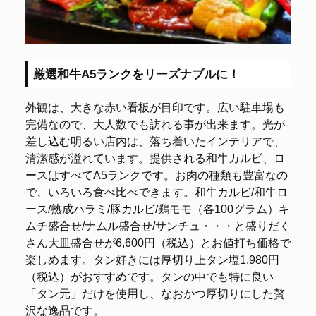
厳選和牛A5ランクをリーズナブルに！
外観は、大きな赤い看板が目印です。広い駐車場も
完備なので、大人数でも訪れる事が出来ます。光が
差し込む明るい店内は、落ち着いたインテリアで、
清潔感が溢れています。提供される和牛カルビ、ロ
ースはすべてA5ランクです。お肉の種類も豊富なの
で、いろいろ食べ比べできます。和牛カルビ/和牛ロ
ース/熟成ハラミ/豚カルビ/鶏モモ（各100グラム）キ
ムチ盛合せ/ナムル盛合せ/サンチュ・・・と盛りだく
さん大皿盛合せが6,600円（税込）とお値打ち価格で
楽しめます。タン好きには厚切り上タン塩1,980円
（税込）がおすすめです。タンの中でも特に良い
「タン元」だけを使用し、なおかつ厚切りにした贅
沢な逸品です。