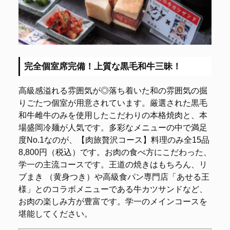
完全個室席完備！上質な黒毛和牛三昧！
高級感溢れる雰囲気が◎落ち着いた和の雰囲気の掘
りごたつ個室が用意されています。厳選された黒毛
和牛雌牛のみを使用したこだわりの本格焼肉と、本
場盛岡冷麺が人気です。多彩なメニューの中で満足
度No.1なのが、【肉旅贅沢コース】料理のみ全15品
8,800円（税込）です。お肉の食べ方にこだわった、
学一の主流コースです。王道の焼きはもちろん、リ
ブまき （黄身つき）や高級食パン専門店「あせる王
様」とのコラボメニューである牛カツサンドなど、
お肉の楽しみ方が豊富です。学一のメインコースを
堪能してください。