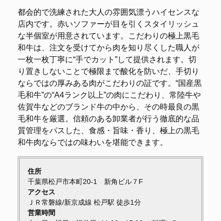
都会的で洗練された大人の雰囲気漂うハイセンスな
店内です。赤いソファーが目を引くスタイリッシュ
な半個室が用意されています。こだわりの極上黒毛
和牛は、注文を受けてから肉を知り尽くした職人が
一枚一枚丁寧に“手でカット”して提供されます。切
り置きしないことで極限まで酸化を防いだ、手切り
ならではの厚みある肉がこだわりの証です。“国産黒
毛和牛”の“A4ランク以上”の肉にこだわり、常陸牛や
佐賀牛などのブランド牛の中から、その時最良の黒
毛和牛を厳選。信頼のある卸業者が行う徹底的な品
質管理をパスした、食感・旨味・香り、極上の黒毛
和牛肉ならではの味わいを堪能できます。
住所
千葉県松戸市本町20-1 新角ビル７F
アクセス
ＪＲ常磐線/新京成線 松戸駅 徒歩1分
営業時間