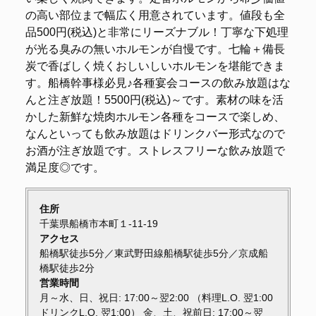
の高い部位まで幅広く用意されています。値段も全
品500円(税込)と非常にリーズナブル！丁寧な下処理
が光る臭みの無いホルモンが自慢です。七輪＋備長
炭で香ばしく焼くおしいしいホルモンを堪能できま
す。船橋幹事様必見♪各種宴会コースの飲み放題はな
んと注ぎ放題！5500円(税込)～です。素材の味を活
かした新鮮な焼肉ホルモン各種をコースで楽しめ、
なんといっても飲み放題はドリンクバー形式なので
お酒が注ぎ放題です。ストレスフリーな飲み放題で
満足度◎です。
住所
千葉県船橋市本町１-11-19
アクセス
船橋駅徒歩5分／東武野田線船橋駅徒歩5分／京成船
橋駅徒歩2分
営業時間
月～水、日、祝日: 17:00～翌2:00 （料理L.O. 翌1:00
ドリンクL.O. 翌1:00） 金、土、祝前日: 17:00～翌