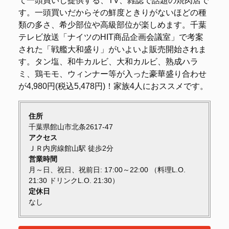
て一頭買いし提供する、TV、雑誌で話題の焼肉店で
す。一頭買いだからその鮮度ときりがないほどの種
類の多さ、希少部位や高級部位が楽しめます。千葉
テレビ放送「ナイツのHIT商品企画会議室」で考案
された「戦艦大和盛り」がいよいよ販売開始されま
す。タン塩、和牛カルビ、大和カルビ、熟成ハラ
ミ、鶏モモ、ウィンナー等が入った豪華盛り合わせ
が4,980円(税込5,478円)！家族4人におススメです。
住所
千葉県館山市北条2617-47
アクセス
ＪＲ内房線館山駅 徒歩2分
営業時間
月～日、祝日、祝前日: 17:00～22:00 （料理L.O.
21:30 ドリンクL.O. 21:30）
定休日
なし