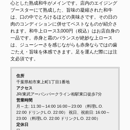
心とした熟成和牛がメインです。店内のエイジング
ブースターにて熟成した、旨味の凝縮された和牛
は、口の中でとろけるほどの美味さです。その日の
肉のコンディションに併せてベストなものが紹介さ
れます。和牛上ロース3,000円（税込）はお店自身の
一品です。赤身と霜のバランスが絶妙な上ロース
は、ジューシーさを感じながらも赤身ならではの歯
ごたえ・旨味を体感できます。足を運んだ際には注
文必須です。
住所
千葉県柏市東上町1丁目1番地
アクセス
JR/東武アーバンパークライン柏駅東口徒歩7分
営業時間
月～土: 11:30～14:00 16:00～23:00 （料理L.O.
22:00 ドリンクL.O. 22:00） 祝日、祝前日: 16:00～
23:00 （料理L.O. 22:00 ドリンクL.O. 22:00）
定休日