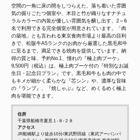
空間の一角に床の間をしつらえた、落ち着いた雰囲
気の掘りごたつ個室や、木目と竹が織りなすナチュ
ラルカラーの内装が優しい雰囲気を醸し出す、2～6
名で利用できる完全個室が用意されています。「肉
の築地」とも言われる東京食肉市場より最高の目利
きで、松阪牛A5ランクのお肉から厳選した黒毛和牛
に至るまで、満足できる焼肉を提供しています。納
得の質と味、予約No.1、憧れの『極上肉ブーケ』
9,500円（税込）は、極上肉ブーケ付の『特別なお誕
生日・記念日プラン』です。黒毛和牛もも肉の中で
もキメが細かく柔らかな『芯シン』や、濃厚な旨味
の『ランプ』、『焼しゃぶ』など、めくるめく極上
肉を堪能できます。
住所
千葉県船橋市夏見１-８-２８
アクセス
JR船橋駅より徒歩10分/東武野田線（東武アーバンパ