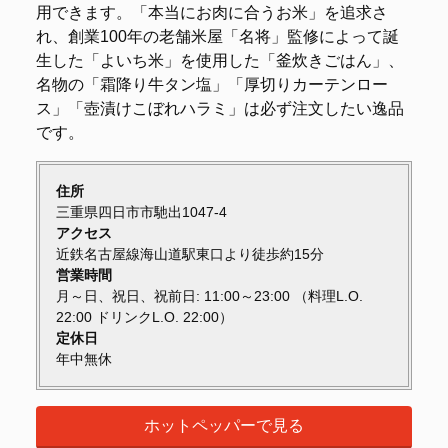
用できます。「本当にお肉に合うお米」を追求さ
れ、創業100年の老舗米屋「名将」監修によって誕
生した「よいち米」を使用した「釜炊きごはん」、
名物の「霜降り牛タン塩」「厚切りカーテンロー
ス」「壺漬けこぼれハラミ」は必ず注文したい逸品
です。
住所
三重県四日市市馳出1047-4
アクセス
近鉄名古屋線海山道駅東口より徒歩約15分
営業時間
月～日、祝日、祝前日: 11:00～23:00 （料理L.O.
22:00 ドリンクL.O. 22:00）
定休日
年中無休
ホットペッパーで見る