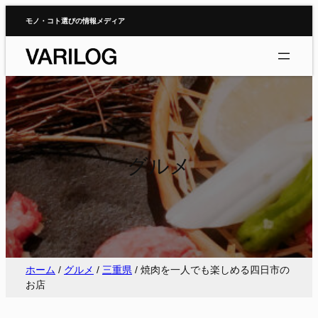
内
モノ・コト選びの情報メディア
容
を
ス
キ
ッ
プ
グルメ
ホーム
/
グルメ
/
三重県
/
焼肉を一人でも楽しめる四日市の
お店