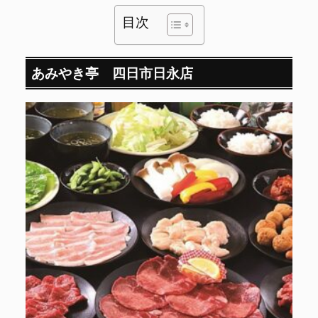
目次
あみやき亭 四日市日永店