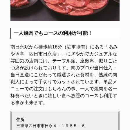
一人焼肉でもコースの利用が可能！
南日永駅から徒歩約16分（駐車場有）にある「あみ
やき亭 四日市日永店」。にぎやかでカジュアルな
雰囲気の店内には、テーブル席、座敷席、掘りごた
つ席が設けられております。肉のプロが当日仕入・
当日直送にこだわって厳選された食材を、熟練の肉
職人によって手切りでカットされています。単品メ
ニューでの注文はもちろんの事、一人で焼肉を名一
杯食べたいときに嬉しい食べ放題のコースも利用す
る事が出来ます。
住所
三重県四日市市日永４－１９８５－６