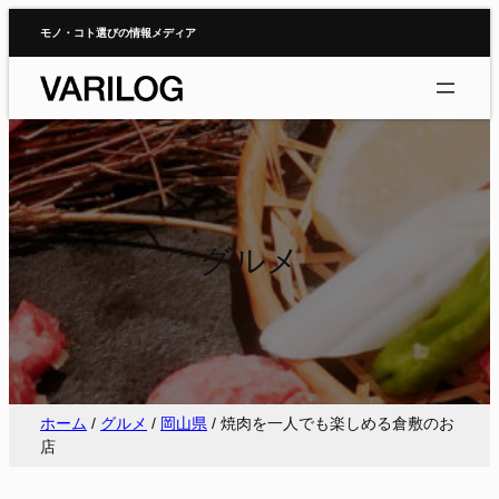
内
モノ・コト選びの情報メディア
容
を
ス
キ
ッ
プ
グルメ
ホーム
/
グルメ
/
岡山県
/
焼肉を一人でも楽しめる倉敷のお
店