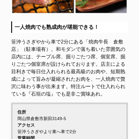
一人焼肉でも熟成肉が堪能できる！
笹沖うさぎやから車で2分にある「焼肉牛長 倉敷
店」（駐車場有）。和モダンで落ち着いた雰囲気の
店内には、テーブル席、掘りごたつ席、個室席、掘
りごたつ個室席が設けられております。店主による
目利きで毎日仕入れられる最高級のお肉や、短期熟
成によって旨みが凝縮されたお肉を、一人焼肉で贅
沢に味わう事が出来ます。特注ルートで仕入れられ
ている『石垣の塩』でも是非ご賞味あれ。
住所
岡山県倉敷市新田3149-5
アクセス
笹沖うさぎやより東へ車で2分
営業時間