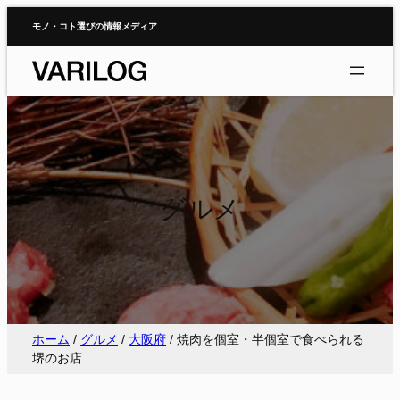
内
モノ・コト選びの情報メディア
容
を
ス
キ
ッ
プ
グルメ
ホーム
/
グルメ
/
大阪府
/
焼肉を個室・半個室で食べられる
堺のお店