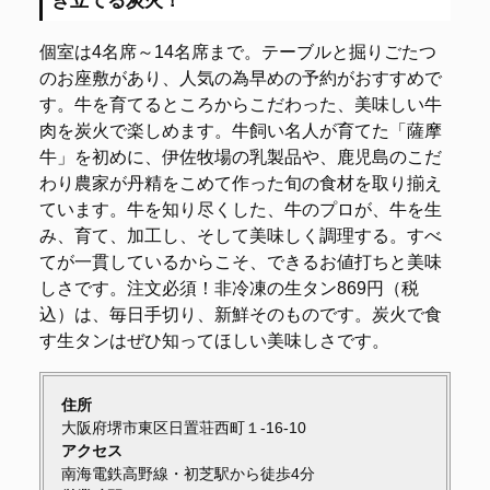
き立てる炭火！
個室は4名席～14名席まで。テーブルと掘りごたつ
のお座敷があり、人気の為早めの予約がおすすめで
す。牛を育てるところからこだわった、美味しい牛
肉を炭火で楽しめます。牛飼い名人が育てた「薩摩
牛」を初めに、伊佐牧場の乳製品や、鹿児島のこだ
わり農家が丹精をこめて作った旬の食材を取り揃え
ています。牛を知り尽くした、牛のプロが、牛を生
み、育て、加工し、そして美味しく調理する。すべ
てが一貫しているからこそ、できるお値打ちと美味
しさです。注文必須！非冷凍の生タン869円（税
込）は、毎日手切り、新鮮そのものです。炭火で食
す生タンはぜひ知ってほしい美味しさです。
住所
大阪府堺市東区日置荘西町１-16-10
アクセス
南海電鉄高野線・初芝駅から徒歩4分