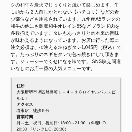
クの和牛を炭火でじっくりと焼いて楽しめます。牛
１頭から２人前しかとれない【ハチコリ】などの希
少部位なども用意されています。九州産A5ランクの
和牛の他にも鳥取和牛オレイン55などブランド肉を
多数揃えています。タレもあっさりと肉本来の旨味
が味わえるようになっています。お店に行った際に
注文必須は、≪映える≫ねぎタン1,045円（税込）で
す。たっぷりのネギをタンで包み焼きにして頂きま
す。ジューシーでくせになる味です。 SNS映え間違
いなしのお店一番の人気メニューです。
住所
大阪府堺市堺区翁橋町１－４－１８ロイヤルパレスビ
ル１Ｆ
アクセス
堺東駅 徒歩５分
営業時間
月～土、祝日、祝前日: 18:00～21:00 （料理L.O.
20:30 ドリンクL.O. 20:30）