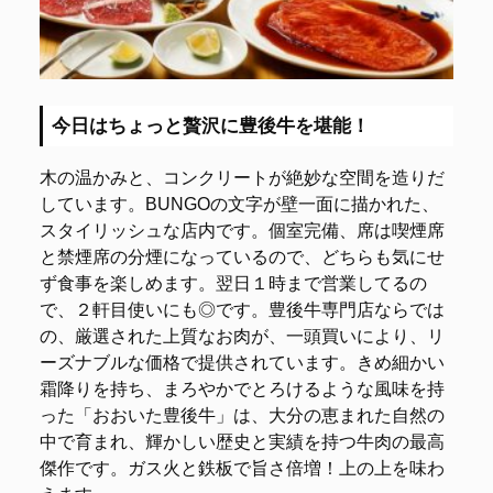
今日はちょっと贅沢に豊後牛を堪能！
木の温かみと、コンクリートが絶妙な空間を造りだ
しています。BUNGOの文字が壁一面に描かれた、
スタイリッシュな店内です。個室完備、席は喫煙席
と禁煙席の分煙になっているので、どちらも気にせ
ず食事を楽しめます。翌日１時まで営業してるの
で、２軒目使いにも◎です。豊後牛専門店ならでは
の、厳選された上質なお肉が、一頭買いにより、リ
ーズナブルな価格で提供されています。きめ細かい
霜降りを持ち、まろやかでとろけるような風味を持
った「おおいた豊後牛」は、大分の恵まれた自然の
中で育まれ、輝かしい歴史と実績を持つ牛肉の最高
傑作です。ガス火と鉄板で旨さ倍増！上の上を味わ