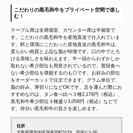
こだわりの黒毛和牛をプライベート空間で楽し
む！
テーブル席は全席個室、カウンター席は半個室で
す。こだわりの黒毛和牛を産地直送で仕入れていま
す。餌と環境にこだわった産地直送の黒毛和牛は、
柔らかい肉質と上品な脂が特徴です。口の中でとろ
ける美味しさを味わえます。牛一頭からわずかしか
取れない希少部位も用意されているので、普段食べ
ない希少部位を堪能するのも◎です。お好みの部位
をオーダーカットで注文できます。グラム単位で、
脂の好み、厚切りになどOKです。足を運んだ際にお
すすめなのは、タン食べ比べ３種2,178円（税込）、
黒毛和牛希少部位３種盛り3,058円（税込）などで
す。存分い黒毛和牛の旨さを楽しめます。
住所
大阪府堺市中区深井沢町3129 昌栄ビル3F