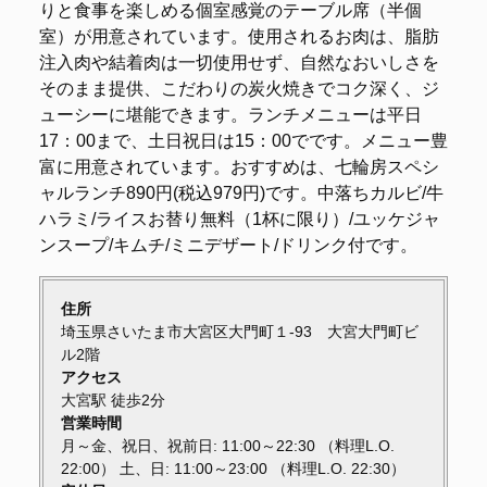
りと食事を楽しめる個室感覚のテーブル席（半個
室）が用意されています。使用されるお肉は、脂肪
注入肉や結着肉は一切使用せず、自然なおいしさを
そのまま提供、こだわりの炭火焼きでコク深く、ジ
ューシーに堪能できます。ランチメニューは平日
17：00まで、土日祝日は15：00でです。メニュー豊
富に用意されています。おすすめは、七輪房スペシ
ャルランチ890円(税込979円)です。中落ちカルビ/牛
ハラミ/ライスお替り無料（1杯に限り）/ユッケジャ
ンスープ/キムチ/ミニデザート/ドリンク付です。
住所
埼玉県さいたま市大宮区大門町１-93 大宮大門町ビ
ル2階
アクセス
大宮駅 徒歩2分
営業時間
月～金、祝日、祝前日: 11:00～22:30 （料理L.O.
22:00） 土、日: 11:00～23:00 （料理L.O. 22:30）