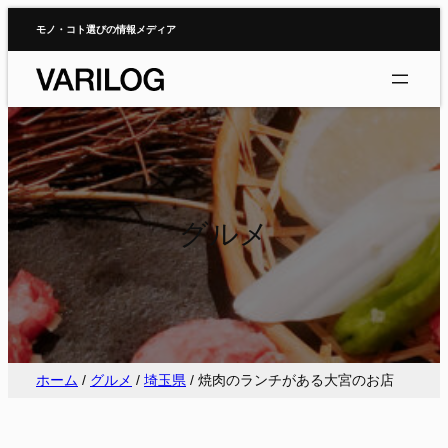
内
モノ・コト選びの情報メディア
容
を
ス
キ
ッ
プ
グルメ
ホーム
/
グルメ
/
埼玉県
/
焼肉のランチがある大宮のお店