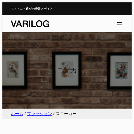
内
モノ・コト選びの情報メディア
容
を
ス
キ
ッ
プ
スニーカー
ホーム
/
ファッション
/
スニーカー