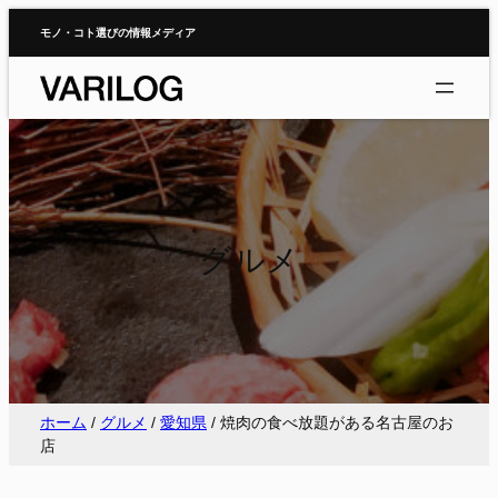
内
モノ・コト選びの情報メディア
容
を
ス
キ
ッ
プ
グルメ
ホーム
/
グルメ
/
愛知県
/
焼肉の食べ放題がある名古屋のお
店