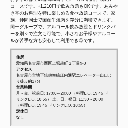
コースです。+1,210円で飲み放題もOKです。あみや
き亭のお料理を特に楽しめる食べ放題コースで、家
族、仲間同士で国産牛焼肉を存分に満喫できます。
同一グループで、アルコール飲み放題とドリンクバ
ーを別々で注文も可能で、小さなお子様やアルコー
ルが苦手な方も安心して利用でき◎です。
住所
愛知県名古屋市西区上堀越町２丁目9-3
アクセス
名古屋市営地下鉄鶴舞線庄内通駅エレベーター出口よ
り徒歩約17分
営業時間
月～金、祝前日: 17:00～20:00 （料理L.O. 19:45 ド
リンクL.O. 18:55） 土、日、祝日: 11:30～20:00
（料理L.O. 19:45 ドリンクL.O. 18:55）
定休日
なし