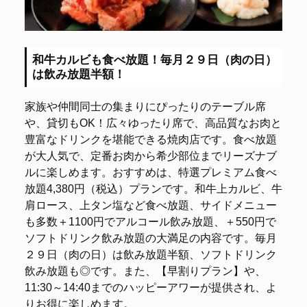
和牛カルビも食べ放題！毎月２９日（肉の日）
は飲み放題半額！
家族や仲間同士の集まりにぴったりのテーブル席
や、貸切もOK！広々ゆったり席で、高品質なお肉と
豊富なドリンクを堪能できる焼肉店です。食べ放題
が大人気で、定番お肉から希少部位までリーズナブ
ルに楽しめます。おすすめは、特選プレミアム食べ
放題4,380円（税込）プランです。和牛上カルビ、牛
肩ロース、上タン塩など食べ放題、サイドメニュー
も多数＋1100円でアルコール飲み放題、＋550円で
ソフトドリンク飲み放題の大満足の内容です。毎月
２９日（肉の日）は飲み放題半額、ソフトドリンク
飲み放題も◎です。また、【早割りプラン】や、
11:30～14:40までのハッピーアワーが提供され、よ
りお得に楽しめます。