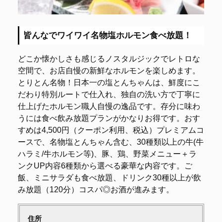
皆んなでワイワイ名物塩ホルモン食べ放題！
どこか懐かしさも感じるノスタルジックでレトロな
空間で、お店自慢の新鮮なホルモンを楽しめます。
とりとん名物！日本一の塩とんちゃんは、鮮度にこ
だわり特別ルートで仕入れ、独自の洗い方で丁寧に
仕上げたホルモン職人自慢の逸品です。存分に味わ
うには食べ飲み放題プランがかなりお得です。おす
すめは4,500円（クーポン利用、税込）プレミアムコ
ースで、名物塩とんちゃん含む、30種類以上の牛(牛
ハラミ/牛ホルモン等)、豚、鶏、野菜メニュー＋ラ
ンクUP内容6種類から選べる豪華な内容です。ご
飯、ミニサラダも食べ放題、ドリンク30種以上が飲
み放題（120分）コスパ◎お酒が進みます。
住所