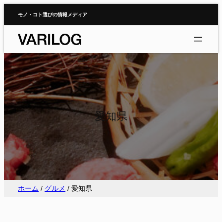
内
モノ・コト選びの情報メディア
容
を
ス
キ
ッ
プ
愛知県
ホーム
/
グルメ
/
愛知県