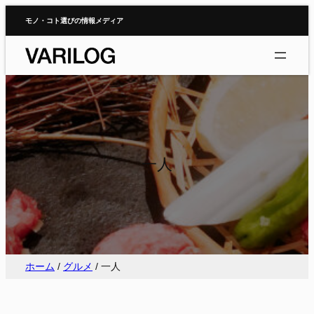
内
モノ・コト選びの情報メディア
容
を
ス
キ
ッ
プ
一人
ホーム
/
グルメ
/
一人