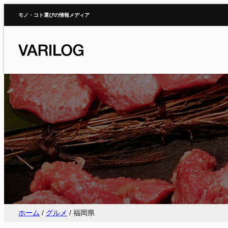
内
モノ・コト選びの情報メディア
容
を
ス
キ
ッ
プ
ホーム
/
グルメ
/
福岡県