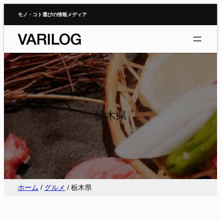
内
モノ・コト選びの情報メディア
容
を
ス
キ
ッ
プ
栃木県
ホーム
/
グルメ
/
栃木県