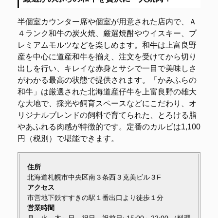
半個室カウンター席や個室が用意された店内で、Ａ
４ランク和牛の炭火焼、厳選焼酎やウイスキー、プ
レミアムモルツなどを楽しめます。和牛は上富良野
産を中心に道産和牛を揃え、注文を受けてから切り
出しを行い、キレイな赤身とサシで一目で美味しさ
がわかる最高の状態で提供されます。「かみふらの
和牛」は厳選された北海道産仔牛を上富良野の雄大
な大地で、採光や飼育スペースなどにこだわり、オ
リジナルブレンドの飼料で育てられた、とろける脂
やあふれる肉感が特徴的です。定番のカルビは1,100
円（税別）で堪能できます。
住所
北海道札幌市中央区南３条西３克美ビル３F
アクセス
市営地下鉄すすきの駅１番出口より徒歩１分
営業時間
月、火、木～日、祝日、祝前日: 15:00～22:00 （料理