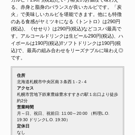
る、赤身と脂身のバランスが良いカルビです。「炭
火」で美味しいカルビを堪能できます。他にも特徴
のある食感がヤミツキになる《トントロ》は290円
(税込)、《せせり》は290円(税込)などコスパ最高で
す。アルコールドリンクは生ビール290円(税込)、ハ
イボールは190円(税込)!!ソフトドリンクは190円(税
込)で、最高の組み合わせをリーズナブルに味わえ◎
です。
住所
北海道札幌市中央区南３条西１-２-４
アクセス
札幌市営地下鉄東豊線豊水すすきの駅１出口より徒歩
約2分
営業時間
月～日、祝日、祝前日: 11:00～20:00 （料理L.O.
19:30 ドリンクL.O. 19:30）
定休日
なし