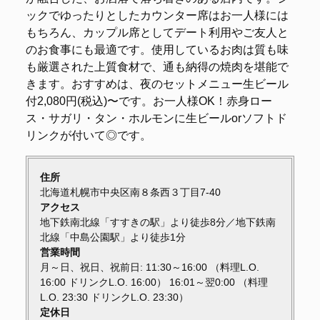
ックでゆったりとしたカウンター席はお一人様には
もちろん、カップル席としてデート利用やご友人と
のお食事にも最適です。使用しているお肉は質も味
も厳選された上質食材で、通も納得の焼肉を堪能で
きます。おすすめは、夜のセットメニュー生ビール
付2,080円(税込)〜です。お一人様OK！赤身ロー
ス・サガリ・タン・ホルモンに生ビールorソフトド
リンクが付いて◎です。
住所
北海道札幌市中央区南８条西３丁目7-40
アクセス
地下鉄南北線「すすきの駅」より徒歩8分／地下鉄南
北線「中島公園駅」より徒歩1分
営業時間
月～日、祝日、祝前日: 11:30～16:00 （料理L.O.
16:00 ドリンクL.O. 16:00） 16:01～翌0:00 （料理
L.O. 23:30 ドリンクL.O. 23:30）
定休日