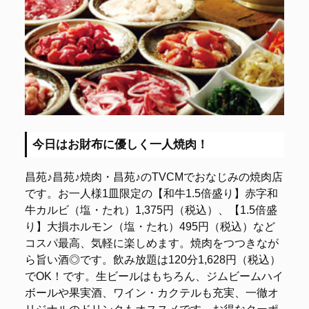
今日はお財布に優しく一人焼肉！
昌苑♪昌苑♪焼肉・昌苑♪のTVCMでおなじみの焼肉店
です。お一人様1皿限定の【和牛1.5倍盛り】赤字和
牛カルビ（塩・たれ）1,375円（税込）、【1.5倍盛
り】大損ホルモン（塩・たれ）495円（税込）など
コスパ最高、気軽に楽しめます。焼肉をつつきなが
ら旨い酒◎です。飲み放題は120分1,628円（税込）
でOK！です。生ビールはもちろん、ジムビームハイ
ボールや果実酒、ワイン・カクテルも充実、一徹オ