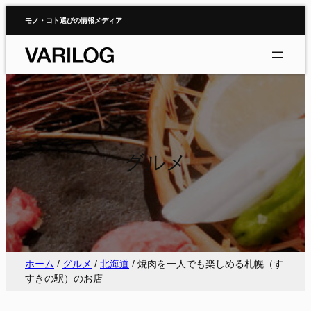
内
モノ・コト選びの情報メディア
容
を
ス
キ
ッ
プ
グルメ
ホーム
/
グルメ
/
北海道
/
焼肉を一人でも楽しめる札幌（す
すきの駅）のお店