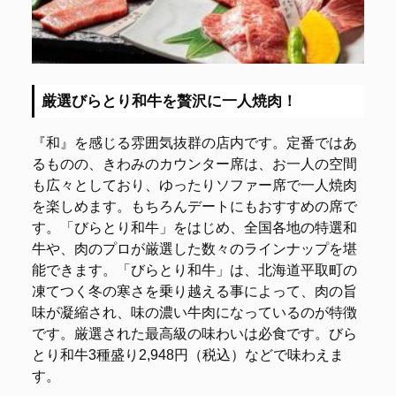
厳選びらとり和牛を贅沢に一人焼肉！
『和』を感じる雰囲気抜群の店内です。定番ではあ
るものの、きわみのカウンター席は、お一人の空間
も広々としており、ゆったりソファー席で一人焼肉
を楽しめます。もちろんデートにもおすすめの席で
す。「びらとり和牛」をはじめ、全国各地の特選和
牛や、肉のプロが厳選した数々のラインナップを堪
能できます。「びらとり和牛」は、北海道平取町の
凍てつく冬の寒さを乗り越える事によって、肉の旨
味が凝縮され、味の濃い牛肉になっているのが特徴
です。厳選された最高級の味わいは必食です。びら
とり和牛3種盛り2,948円（税込）などで味わえま
す。