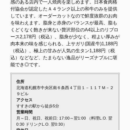
感のある店内で一人焼肉を楽しめます。日本食肉格
付協会が認定したＡ４ランク以上の和牛のみを提供
しています。オーダーカットなので鮮度抜群のお肉
を味わえます。脂身と赤身のバランスが最高、脂も
くどくなく飽きが来ない贅沢部位のA4以上のリブロ
ース2,178円（税込）、脂身が少なく、程よい厚みが
肉本来の味を感じられる、上サガリ(国産牛)1,188円
（税込）、極上の甘みが人気の生タン1,188円（税
込）などなど、たまらない逸品がリーズナブルに堪
能でき◎です。
住所
北海道札幌市中央区南６条西４丁目１－１１ＴＭ－２
９ビル
アクセス
すすきの駅から徒歩5分
営業時間
月～日、祝日、祝前日: 17:00～翌1:00 （料理L.O. 翌
0:30 ドリンクL.O. 翌0:30）