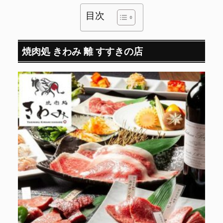
目次
焼肉処 きわみ 離 すすきの店