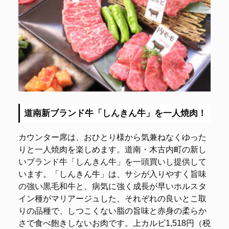
道南新ブランド牛「しんきん牛」を一人焼肉！
カウンター席は、おひとり様から気兼ねなくゆった
りと一人焼肉を楽しめます。道南・木古内町の新し
いブランド牛「しんきん牛」を一頭買いし提供して
います。「しんきん牛」は、サシが入りやすく旨味
の強い黒毛和牛と、病気に強く成長が早いホルスタ
イン種がマリアージュした、それぞれの良いとこ取
りの品種で、しつこくない脂の旨味と赤身の柔らか
さで食べ飽きしないお肉です。上カルビ1,518円（税