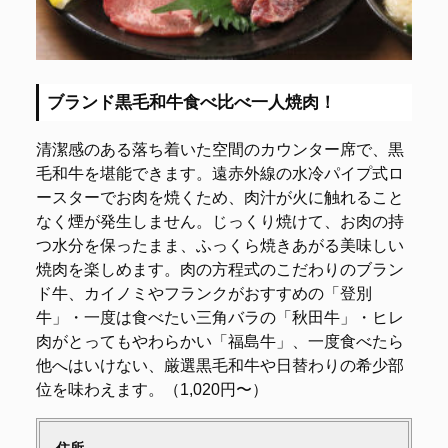
ブランド黒毛和牛食べ比べ一人焼肉！
清潔感のある落ち着いた空間のカウンター席で、黒
毛和牛を堪能できます。遠赤外線の水冷パイプ式ロ
ースターでお肉を焼くため、肉汁が火に触れること
なく煙が発生しません。じっくり焼けて、お肉の持
つ水分を保ったまま、ふっくら焼きあがる美味しい
焼肉を楽しめます。肉の方程式のこだわりのブラン
ド牛、カイノミやフランクがおすすめの「登別
牛」・一度は食べたい三角バラの「秋田牛」・ヒレ
肉がとってもやわらかい「福島牛」、一度食べたら
他へはいけない、厳選黒毛和牛や日替わりの希少部
位を味わえます。（1,020円〜）
住所