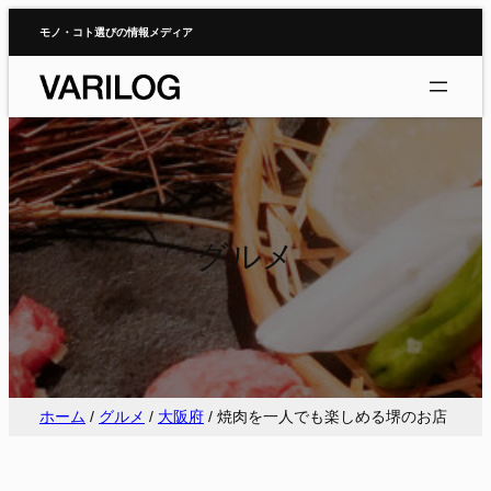
内
モノ・コト選びの情報メディア
容
を
ス
キ
ッ
プ
グルメ
ホーム
/
グルメ
/
大阪府
/
焼肉を一人でも楽しめる堺のお店