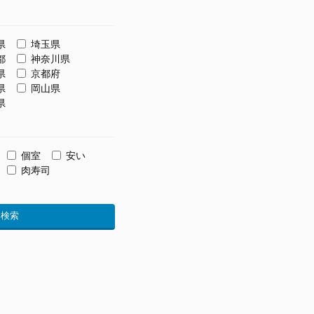
県
埼玉県
都
神奈川県
県
京都府
県
岡山県
県
個室
安い
肉寿司