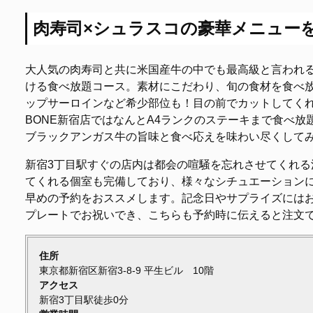
肉寿司×シュラスコの豪華メニュー
大人気の肉寿司と共に米国産牛の中でも最高級と言われ
ける食べ放題コース。素材にこだわり、旬の食材を食べ
ップサーロインなど希少部位も！目の前でカットしてく
BONE新宿店ではなんとA4ランクのステーキまで食べ
ブラックアンガス牛の旨味と食べ応えを味わい尽くして
新宿3丁目駅すぐの店内は都会の喧騒を忘れさせてくれる
てくれる個室も完備しており、様々なシチュエーション
早めの予約をおススメします。記念日やサプライズには
プレートでお祝いでき、こちらも予約時に伝えると注文
住所
東京都新宿区新宿3-8-9 平生ビル 10階
アクセス
新宿3丁目駅徒歩0分