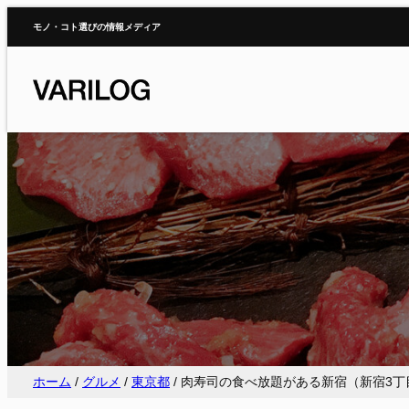
内
モノ・コト選びの情報メディア
容
を
ス
キ
ッ
プ
ホーム
/
グルメ
/
東京都
/
肉寿司の食べ放題がある新宿（新宿3丁