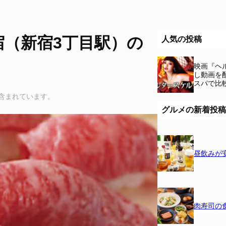
（新宿3丁目駅）の
人気の投稿
映画『ヘ
し動画を
スパで比
含まれています。
グルメの新着投稿
昼飲みが
肉寿司の