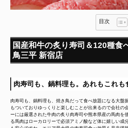
目次
国産和牛の炙り寿司＆120種食
鳥三平 新宿店
肉寿司も、鍋料理も。あれもこれも
肉寿司も、鍋料理も、焼き鳥だって食べ放題になる大盤振
もついておりゆっくりと楽しむことが出来るので会社の
ーには厳選された牛肉の炙り肉寿司や熊本県産の馬肉を
る馬肉はローカロリーで必須アミノ酸など体に嬉しい成