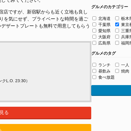
能してみてください。
グルメのカテゴリー
新宿店ですが、新宿駅からも近く立地も良し
北海道
栃木
りを気にせず、プライベートな時間を過ご
千葉県
東京
いデザートプレートも無料で用意してもらう
愛知県
三重
大阪府
兵庫
広島県
福岡
グルメのタグ
ランチ
一人
昼飲み
焼肉
食べ放題
L.O. 23:30）
見る
る