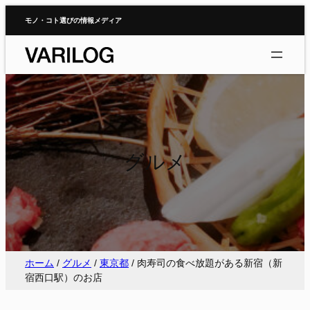
内
モノ・コト選びの情報メディア
容
を
ス
キ
ッ
プ
グルメ
ホーム
/
グルメ
/
東京都
/
肉寿司の食べ放題がある新宿（新
宿西口駅）のお店