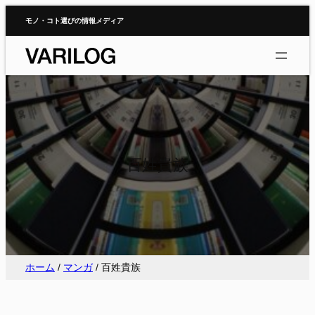
内
モノ・コト選びの情報メディア
容
を
ス
キ
ッ
プ
百姓貴族
ホーム
/
マンガ
/
百姓貴族