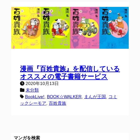
漫画『百姓貴族』を配信している
オススメの電子書籍サービス
2020年10月13日
未分類
BookLive!
, 
BOOK☆WALKER
, 
まんが王国
, 
コミ
ックシーモア
, 
百姓貴族
マンガを検索