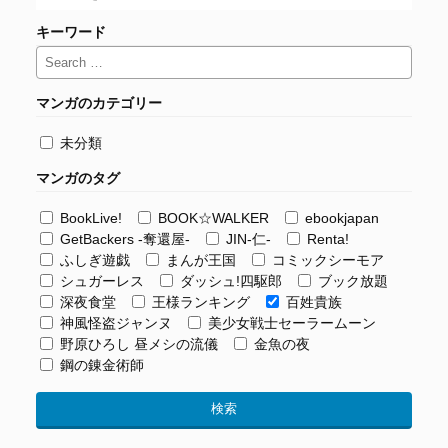
キーワード
マンガのカテゴリー
未分類
マンガのタグ
BookLive!
BOOK☆WALKER
ebookjapan
GetBackers -奪還屋-
JIN-仁-
Renta!
ふしぎ遊戯
まんが王国
コミックシーモア
シュガーレス
ダッシュ!四駆郎
ブック放題
深夜食堂
王様ランキング
百姓貴族
神風怪盗ジャンヌ
美少女戦士セーラームーン
野原ひろし 昼メシの流儀
金魚の夜
鋼の錬金術師