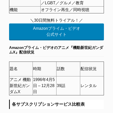
／LGBT／グルメ／教育
機能
オフライン再生／同時視聴
＼30日間無料トライアル！／
Amazonプライム・ビデオ
公式サイト
Amazonプライム・ビデオの
アニメ『機動新世紀ガンダ
ムX』配信状況
題名
時期
話数
配信状況
アニメ 機動
1996年4月5
新世紀ガン
日 – 12月28
39話
レンタル
ダムX
日
各サブスクリプションサービス比較表