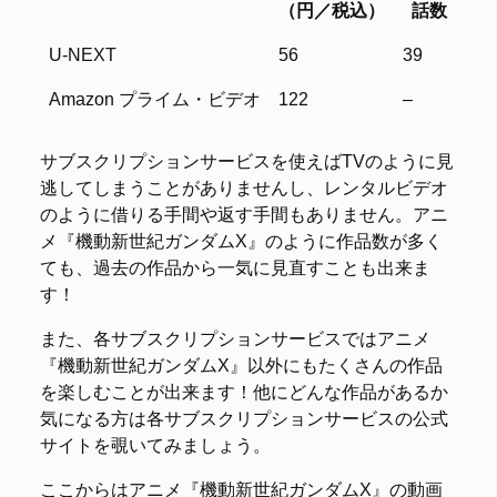
（円／税込）
話数
サービス名
1話あたり
見放題
レ
U-NEXT
56
39
–
（円／税込）
話数
Amazon プライム・ビデオ
122
–
39
サブスクリプションサービスを使えばTVのように見
逃してしまうことがありませんし、レンタルビデオ
のように借りる手間や返す手間もありません。アニ
メ『機動新世紀ガンダムX』のように作品数が多く
ても、過去の作品から一気に見直すことも出来ま
す！
また、各サブスクリプションサービスではアニメ
『機動新世紀ガンダムX』以外にもたくさんの作品
を楽しむことが出来ます！他にどんな作品があるか
気になる方は各サブスクリプションサービスの公式
サイトを覗いてみましょう。
ここからはアニメ『機動新世紀ガンダムX』の動画