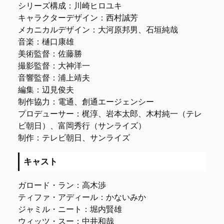
シリーズ構成：川崎ヒロユキ
キャラクターデザイン：西村誠芳
メカニカルデザイン：大河原邦男、石垣純哉
音楽：樋口康雄
美術監督：佐藤勝
撮影監督：大神洋一
音響監督：浦上靖夫
編集：辺見俊夫
制作協力：電通、創通エージェンシー
プロデューサー：梶淳、岩本太郎、木村純一（テレ
ビ朝日）、富岡秀行（サンライズ）
制作：テレビ朝日、サンライズ
キャスト
ガロード・ラン：高木渉
ティファ・アディール：かないみか
ジャミル・ニート：堀内賢雄
ウィッツ・スー：中井和哉