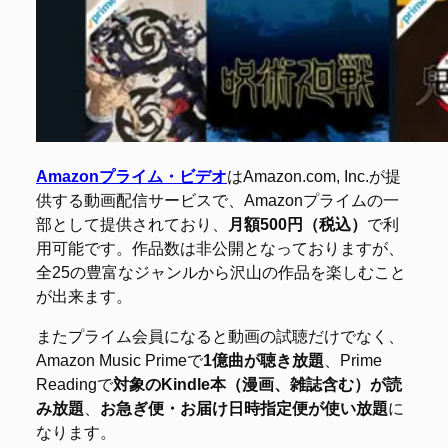
Amazonプライム・ビデオ
はAmazon.com, Inc.が提
供する動画配信サービスで、Amazonプライムの一
部として提供されており、
月額500円（税込）
で利
用可能です。作品数は非公開となっておりますが、
全25の豊富なジャンルから沢山の作品を楽しむこと
が出来ます。
またプライム会員になると動画の試聴だけでなく、
Amazon Music Primeで
1億曲が聴き放題
、Prime
Readingで
対象のKindle本（漫画、雑誌含む）が読
み放題
、
お急ぎ便・お届け日時指定便が使い放題
に
なります。