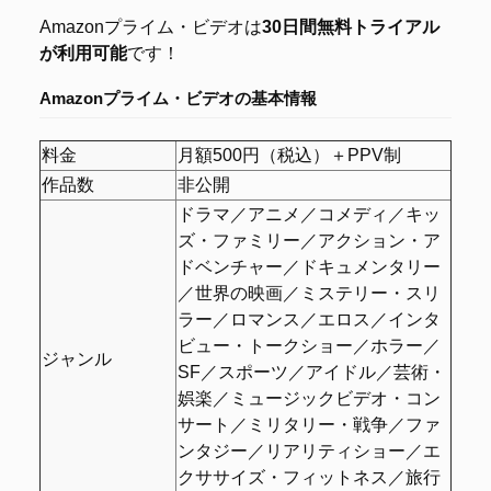
Amazonプライム・ビデオは
30日間無料トライアル
が利用可能
です！
Amazonプライム・ビデオの
基本情報
料金
月額500円（税込）＋PPV制
作品数
非公開
ドラマ／アニメ／コメディ／キッ
ズ・ファミリー／アクション・ア
ドベンチャー／ドキュメンタリー
／世界の映画／ミステリー・スリ
ラー／ロマンス／エロス／インタ
ビュー・トークショー／ホラー／
ジャンル
SF／スポーツ／アイドル／芸術・
娯楽／ミュージックビデオ・コン
サート／ミリタリー・戦争／ファ
ンタジー／リアリティショー／エ
クササイズ・フィットネス／旅行