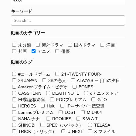
キーワード
動画のカテゴリー
未分類
海外ドラマ
国内ドラマ
洋画
邦画
アニメ
俳優
動画のタグ
#コールドゲーム
24 -TWENTY FOUR-
24 JAPAN
3Bの恋人
ALWAYS 三丁目の夕日
Amazonプライム・ビデオ
BONES
CASSHERN
DEATH NOTE
dアニメストア
ER緊急救命室
FODプレミアム
GTO
HEROES
Hulu
IP～サイバー捜査班
Leminoプレミアム
LOST
MIU404
NANA-ナナ-
ROOKIES
S.W.A.T.
SHINOBI
SPEC（スペック）
TELASA
TRICK（トリック）
U-NEXT
X-ファイル