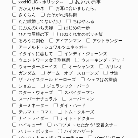
xxxHOLiC～ホリック～
あぶない刑事
おかえりモネ
お耳に合いましたら。
さくらん
たそがれ清兵衛
ただ離婚してないだけ
ちはやふる
にぶんのいち夫婦
はじめの一歩
ひとつ屋根の下
ひねくれ女のボッチ飯
るろうに剣心
アイアンマン
アウトランダー
アーノルド・シュワルツェネッガー
イタイケに恋して
インディ・ジョーンズ
ウェントワース女子刑務所
ウォーキング・デッド
ウォーターボーイズ
オーシャンズ
ガリレオ
ガンダム
ゲーム・オブ・スローンズ
サ道
ザ・ハイスクール ヒーローズ
シェフは名探偵
ショムニ
ジュラシック・パーク
スター・ウォーズ
スパイダーマン
スーパーナチュラル
スーパーマン
ターミネーター
ダイ・ハード
テルマエ・ロマエ
トム・クルーズ
ナイトライダー
ナイト・ドクター
ハイキュー!!
ハコヅメ ～たたかう! 交番女子～
ハリー・ポッター
バイオハザード
バック・トゥ・ザ・フューチャー
バージンロード