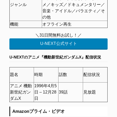
ジャンル
メ／キッズ／ドキュメンタリー／
音楽・アイドル／バラエティ／そ
の他
機能
オフライン再生
＼31日間無料お試し！／
U-NEXT公式サイト
U-NEXTのアニメ『機動新世紀ガンダムX』配信状況
題名
時期
話数
配信状況
アニメ 機動
1996年4月5
新世紀ガン
日 – 12月28
39話
見放題
ダムX
日
Amazonプライム・ビデオ