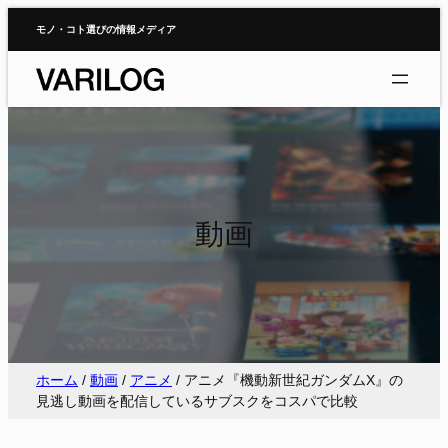
内
モノ・コト選びの情報メディア
容
を
ス
キ
ッ
プ
動画
ホーム
/
動画
/
アニメ
/
アニメ『機動新世紀ガンダムX』の
見逃し動画を配信しているサブスクをコスパで比較