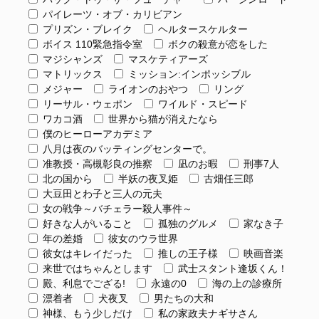
パイレーツ・オブ・カリビアン
プリズン・ブレイク
ヘルタースケルター
ボイス 110緊急指令室
ボクの殺意が恋をした
マジシャンズ
マスケティアーズ
マトリックス
ミッション:インポッシブル
メジャー
ライオンのおやつ
リング
リーサル・ウェポン
ワイルド・スピード
ワカコ酒
世界から猫が消えたなら
僕のヒーローアカデミア
八月は夜のバッティングセンターで。
准教授・高槻彰良の推察
凪のお暇
刑事7人
北の国から
半妖の夜叉姫
古畑任三郎
大豆田とわ子と三人の元夫
女の戦争～バチェラー殺人事件～
好きな人がいること
孤独のグルメ
家なき子
年の差婚
彼女のウラ世界
彼女はキレイだった
推しの王子様
映画音楽
来世ではちゃんとします
武士スタント逢坂くん！
殿、利息でござる!
永遠の0
海の上の診療所
漂着者
犬夜叉
男たちの大和
神様、もう少しだけ
私の家政夫ナギサさん