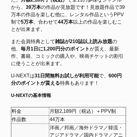
から、
39万本
の作品が見放題です！見放題作品で39
万本の作品を楽しむ他に、レンタル作品というPPV
制で
5万本
、合わせて
44万本
以上の作品を楽しむこ
とが出来ます。
また会員特典として
雑誌が210誌以上読み放題
の
他、
毎月1日に1,200円分のポイント
が貰え、最新
作、書籍、コミックの購入や、映画チケットの割引
に使うことが出来ます。
U-NEXTは
31日間無料お試しが利用可能
で、
600円
分のポイントが貰える
特典もあります！
U-NEXTの基本情報
料金
月額2,189円（税込）＋PPV制
作品数
44万本
洋画／邦画／海外ドラマ／韓流・
アジアドラマ／国内ドラマ／アニ