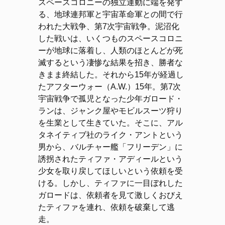
スペースコロニーの独立運動に端を発す
る、地球連邦軍と宇宙革命軍との間で行
われた大戦争、第7次宇宙戦争。泥沼化
した戦いは、いくつものスペースコロニ
ーが地球に落着し、人類のほとんどが死
滅するという凄惨な結果を招き、勝者な
きまま終結した。それから15年が経過し
たアフターウォー（A.W.）15年。第7次
宇宙戦争で孤児となった少年ガロード・
ランは、ジャンク屋やモビルスーツ狩り
を生業として生きていた。そこに、アル
タネイティブ社のライク・アントという
男から、バルチャー艦「フリーデン」に
誘拐されたティファ・アディールという
少女を取り戻してほしいという依頼を受
ける。しかし、ティファに一目ぼれした
ガロードは、依頼者を見て激しくおびえ
たティファを連れ、依頼を破棄して逃
走。