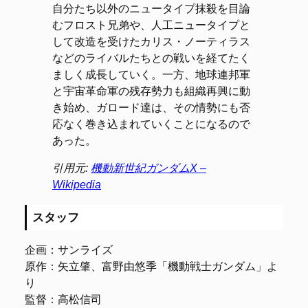
自分たち以外のニュータイプ抹殺を目論
むフロスト兄弟や、人工ニュータイプと
して改造を受けたカリス・ノーティラス
などのライバルたちとの戦いを経てたく
ましく成長していく。一方、地球連邦軍
と宇宙革命軍の残存勢力も組織再興に動
き始め、ガロード達は、その情勢にも否
応なく巻き込まれていくことになるので
あった。
引用元:
機動新世紀ガンダムX –
Wikipedia
スタッフ
企画：サンライズ
原作：矢立肇、富野由悠季「機動戦士ガンダム」よ
り
監督：高松信司