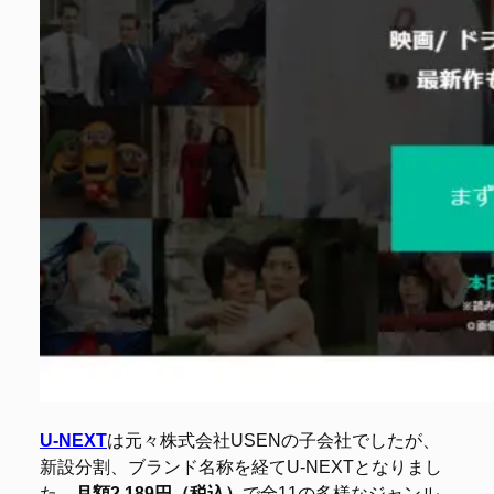
U-NEXT
は元々株式会社USENの子会社でしたが、
新設分割、ブランド名称を経てU-NEXTとなりまし
た。
月額2,189円（税込）
で全11の多様なジャンル