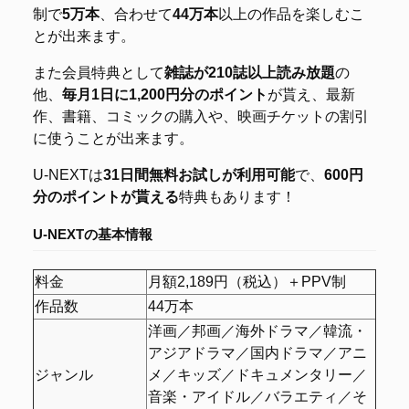
制で
5万本
、合わせて
44万本
以上の作品を楽しむこ
とが出来ます。
また会員特典として
雑誌が210誌以上読み放題
の
他、
毎月1日に1,200円分のポイント
が貰え、最新
作、書籍、コミックの購入や、映画チケットの割引
に使うことが出来ます。
U-NEXTは
31日間無料お試しが利用可能
で、
600円
分のポイントが貰える
特典もあります！
U-NEXTの基本情報
料金
月額2,189円（税込）＋PPV制
作品数
44万本
洋画／邦画／海外ドラマ／韓流・
アジアドラマ／国内ドラマ／アニ
ジャンル
メ／キッズ／ドキュメンタリー／
音楽・アイドル／バラエティ／そ