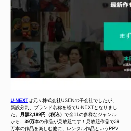
U-NEXT
は元々株式会社USENの子会社でしたが、
新設分割、ブランド名称を経てU-NEXTとなりまし
た。
月額2,189円（税込）
で全11の多様なジャンル
から、
39万本
の作品が見放題です！見放題作品で39
万本の作品を楽しむ他に、レンタル作品というPPV