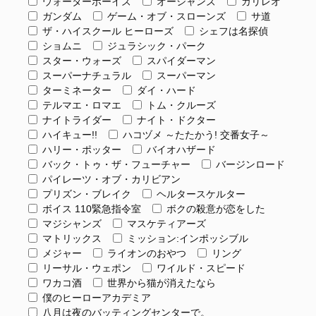
ウォーターボーイズ
オーシャンズ
ガリレオ
ガンダム
ゲーム・オブ・スローンズ
サ道
ザ・ハイスクール ヒーローズ
シェフは名探偵
ショムニ
ジュラシック・パーク
スター・ウォーズ
スパイダーマン
スーパーナチュラル
スーパーマン
ターミネーター
ダイ・ハード
テルマエ・ロマエ
トム・クルーズ
ナイトライダー
ナイト・ドクター
ハイキュー!!
ハコヅメ ～たたかう! 交番女子～
ハリー・ポッター
バイオハザード
バック・トゥ・ザ・フューチャー
バージンロード
パイレーツ・オブ・カリビアン
プリズン・ブレイク
ヘルタースケルター
ボイス 110緊急指令室
ボクの殺意が恋をした
マジシャンズ
マスケティアーズ
マトリックス
ミッション:インポッシブル
メジャー
ライオンのおやつ
リング
リーサル・ウェポン
ワイルド・スピード
ワカコ酒
世界から猫が消えたなら
僕のヒーローアカデミア
八月は夜のバッティングセンターで。