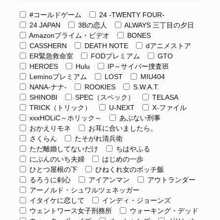
#コールドゲーム
24 -TWENTY FOUR-
24 JAPAN
3Bの恋人
ALWAYS 三丁目の夕日
Amazonプライム・ビデオ
BONES
CASSHERN
DEATH NOTE
dアニメストア
ER緊急救命室
FODプレミアム
GTO
HEROES
Hulu
IP～サイバー捜査班
Leminoプレミアム
LOST
MIU404
NANA-ナナ-
ROOKIES
S.W.A.T.
SHINOBI
SPEC（スペック）
TELASA
TRICK（トリック）
U-NEXT
X-ファイル
xxxHOLiC～ホリック～
あぶない刑事
おかえりモネ
お耳に合いましたら。
さくらん
たそがれ清兵衛
ただ離婚してないだけ
ちはやふる
にぶんのいち夫婦
はじめの一歩
ひとつ屋根の下
ひねくれ女のボッチ飯
るろうに剣心
アイアンマン
アウトランダー
アーノルド・シュワルツェネッガー
イタイケに恋して
インディ・ジョーンズ
ウェントワース女子刑務所
ウォーキング・デッド