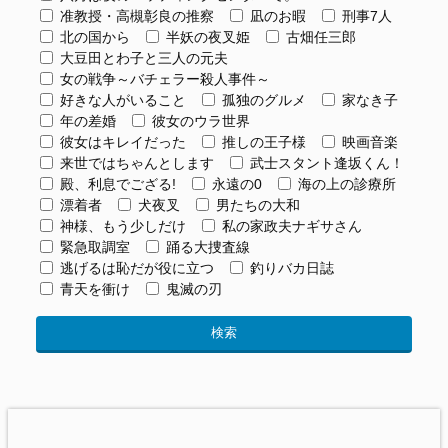
准教授・高槻彰良の推察
凪のお暇
刑事7人
北の国から
半妖の夜叉姫
古畑任三郎
大豆田とわ子と三人の元夫
女の戦争～バチェラー殺人事件～
好きな人がいること
孤独のグルメ
家なき子
年の差婚
彼女のウラ世界
彼女はキレイだった
推しの王子様
映画音楽
来世ではちゃんとします
武士スタント逢坂くん！
殿、利息でござる!
永遠の0
海の上の診療所
漂着者
犬夜叉
男たちの大和
神様、もう少しだけ
私の家政夫ナギサさん
緊急取調室
踊る大捜査線
逃げるは恥だが役に立つ
釣りバカ日誌
青天を衝け
鬼滅の刃