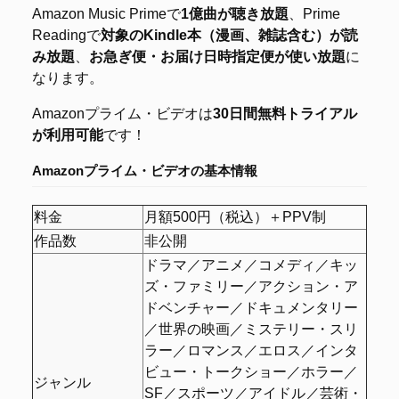
Amazon Music Primeで
1億曲が聴き放題
、Prime
Readingで
対象のKindle本（漫画、雑誌含む）が読
み放題
、
お急ぎ便・お届け日時指定便が使い放題
に
なります。
Amazonプライム・ビデオは
30日間無料トライアル
が利用可能
です！
Amazonプライム・ビデオの
基本情報
料金
月額500円（税込）＋PPV制
作品数
非公開
ドラマ／アニメ／コメディ／キッ
ズ・ファミリー／アクション・ア
ドベンチャー／ドキュメンタリー
／世界の映画／ミステリー・スリ
ラー／ロマンス／エロス／インタ
ビュー・トークショー／ホラー／
ジャンル
SF／スポーツ／アイドル／芸術・