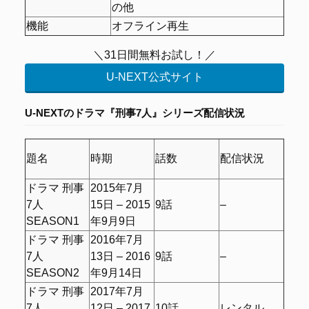
の他
機能
オフライン再生
＼31日間無料お試し！／
U-NEXT公式サイト
U-NEXTの
ドラマ『刑事7人』シリーズ配信状況
題名
時期
話数
配信状況
ドラマ 刑事
2015年7月
7人
15日 – 2015
9話
–
SEASON1
年9月9日
ドラマ 刑事
2016年7月
7人
13日 – 2016
9話
–
SEASON2
年9月14日
ドラマ 刑事
2017年7月
7人
12日 – 2017
10話
レンタル