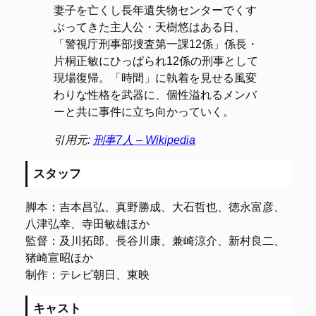
妻子を亡くし長年遺失物センターでくす
ぶってきた主人公・天樹悠はある日、
「警視庁刑事部捜査第一課12係」係長・
片桐正敏にひっぱられ12係の刑事として
現場復帰。「時間」に執着を見せる風変
わりな性格を武器に、個性溢れるメンバ
ーと共に事件に立ち向かっていく。
引用元:
刑事7人 – Wikipedia
スタッフ
脚本：吉本昌弘、真野勝成、大石哲也、徳永富彦、
八津弘幸、寺田敏雄ほか
監督：及川拓郎、長谷川康、兼崎涼介、新村良二、
猪崎宣昭ほか
制作：テレビ朝日、東映
キャスト