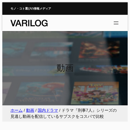
内
モノ・コト選びの情報メディア
容
を
ス
キ
ッ
プ
動画
ホーム
/
動画
/
国内ドラマ
/
ドラマ『刑事7人』シリーズの
見逃し動画を配信しているサブスクをコスパで比較