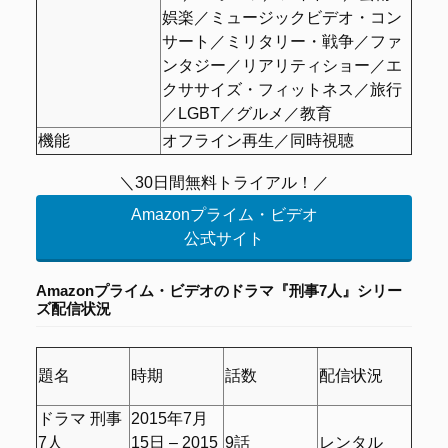
娯楽／ミュージックビデオ・コン
サート／ミリタリー・戦争／ファ
ンタジー／リアリティショー／エ
クササイズ・フィットネス／旅行
／LGBT／グルメ／教育
機能
オフライン再生／同時視聴
＼30日間無料トライアル！／
Amazonプライム・ビデオ
公式サイト
Amazonプライム・ビデオの
ドラマ『刑事7人』シリー
ズ配信状況
題名
時期
話数
配信状況
ドラマ 刑事
2015年7月
7人
15日 – 2015
9話
レンタル