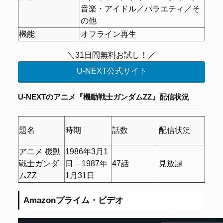
音楽・アイドル／バラエティ／そ
の他
機能
オフライン再生
＼31日間無料お試し！／
U-NEXT公式サイト
U-NEXTのアニメ『機動戦士ガンダムΖΖ』配信状況
題名
時期
話数
配信状況
アニメ 機動
1986年3月1
戦士ガンダ
日 – 1987年
47話
見放題
ムΖΖ
1月31日
Amazonプライム・ビデオ