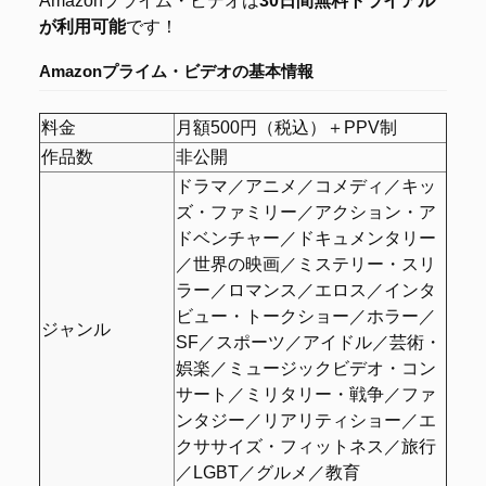
Amazonプライム・ビデオは
30日間無料トライアル
が利用可能
です！
Amazonプライム・ビデオの
基本情報
料金
月額500円（税込）＋PPV制
作品数
非公開
ドラマ／アニメ／コメディ／キッ
ズ・ファミリー／アクション・ア
ドベンチャー／ドキュメンタリー
／世界の映画／ミステリー・スリ
ラー／ロマンス／エロス／インタ
ビュー・トークショー／ホラー／
ジャンル
SF／スポーツ／アイドル／芸術・
娯楽／ミュージックビデオ・コン
サート／ミリタリー・戦争／ファ
ンタジー／リアリティショー／エ
クササイズ・フィットネス／旅行
／LGBT／グルメ／教育