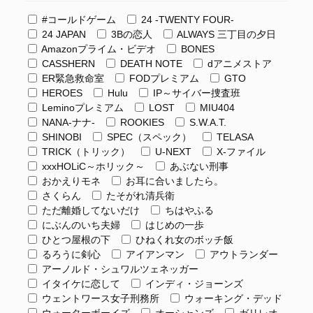
#コールドゲーム
24 -TWENTY FOUR-
24 JAPAN
3Bの恋人
ALWAYS 三丁目の夕日
Amazonプライム・ビデオ
BONES
CASSHERN
DEATH NOTE
dアニメストア
ER緊急救命室
FODプレミアム
GTO
HEROES
Hulu
IP～サイバー捜査班
Leminoプレミアム
LOST
MIU404
NANA-ナナ-
ROOKIES
S.W.A.T.
SHINOBI
SPEC（スペック）
TELASA
TRICK（トリック）
U-NEXT
X-ファイル
xxxHOLiC～ホリック～
あぶない刑事
おかえりモネ
お耳に合いましたら。
さくらん
たそがれ清兵衛
ただ離婚してないだけ
ちはやふる
にぶんのいち夫婦
はじめの一歩
ひとつ屋根の下
ひねくれ女のボッチ飯
るろうに剣心
アイアンマン
アウトランダー
アーノルド・シュワルツェネッガー
イタイケに恋して
インディ・ジョーンズ
ウェントワース女子刑務所
ウォーキング・デッド