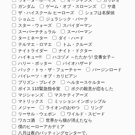
ウォーターボーイズ
オーシャンズ
ガリレオ
ガンダム
ゲーム・オブ・スローンズ
サ道
ザ・ハイスクール ヒーローズ
シェフは名探偵
ショムニ
ジュラシック・パーク
スター・ウォーズ
スパイダーマン
スーパーナチュラル
スーパーマン
ターミネーター
ダイ・ハード
テルマエ・ロマエ
トム・クルーズ
ナイトライダー
ナイト・ドクター
ハイキュー!!
ハコヅメ ～たたかう! 交番女子～
ハリー・ポッター
バイオハザード
バック・トゥ・ザ・フューチャー
バージンロード
パイレーツ・オブ・カリビアン
プリズン・ブレイク
ヘルタースケルター
ボイス 110緊急指令室
ボクの殺意が恋をした
マジシャンズ
マスケティアーズ
マトリックス
ミッション:インポッシブル
メジャー
ライオンのおやつ
リング
リーサル・ウェポン
ワイルド・スピード
ワカコ酒
世界から猫が消えたなら
僕のヒーローアカデミア
八月は夜のバッティングセンターで。