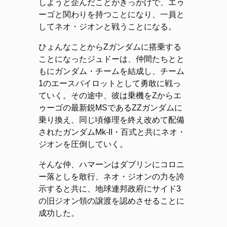
しようと企んだことがきっかけで、エゥ
ーゴと関わりを持つことになり、一員と
してネオ・ジオンと戦うことになる。
ひょんなことからΖガンダムに搭乗する
ことになったジュドーは、仲間たちとと
もにガンダム・チームを結成し、チーム
1のエースパイロットとして勇敢に戦っ
ていく。その途中、彼は乗機をΖからエ
ゥーゴの最新鋭MSであるΖΖガンダムに
乗り換え、同じ頃修理を終え改めて配備
されたガンダムMk-II・百式と共にネオ・
ジオンを圧倒していく。
そんな仲、ハマーンはダブリンにコロニ
ー落としを敢行、ネオ・ジオンの力を誇
示すると共に、地球連邦政府にサイド3
の旧ジオン領の譲渡を認めさせることに
成功した。