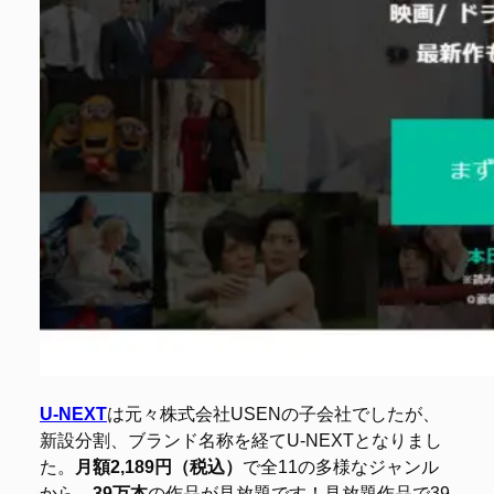
U-NEXT
は元々株式会社USENの子会社でしたが、
新設分割、ブランド名称を経てU-NEXTとなりまし
た。
月額2,189円（税込）
で全11の多様なジャンル
から、
39万本
の作品が見放題です！見放題作品で39