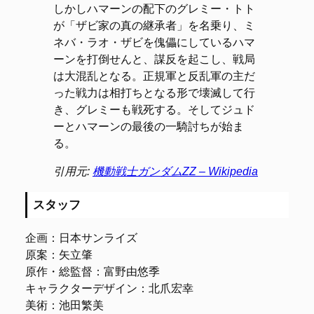
しかしハマーンの配下のグレミー・トト
が「ザビ家の真の継承者」を名乗り、ミ
ネバ・ラオ・ザビを傀儡にしているハマ
ーンを打倒せんと、謀反を起こし、戦局
は大混乱となる。正規軍と反乱軍の主だ
った戦力は相打ちとなる形で壊滅して行
き、グレミーも戦死する。そしてジュド
ーとハマーンの最後の一騎討ちが始ま
る。
引用元:
機動戦士ガンダムΖΖ – Wikipedia
スタッフ
企画：日本サンライズ
原案：矢立肇
原作・総監督：富野由悠季
キャラクターデザイン：北爪宏幸
美術：池田繁美