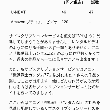
（円／税込）
話数
サービス名
1話あたり
見放題
レ
U-NEXT
46
47
–
（円／税込）
話数
Amazon プライム・ビデオ
120
–
47
サブスクリプションサービスを使えばTVのように見
逃してしまうことがありませんし、レンタルビデオ
のように借りる手間や返す手間もありません。アニ
メ『機動戦士ガンダムΖΖ』のように作品数が多くて
も、過去の作品から一気に見直すことも出来ます！
また、各サブスクリプションサービスではアニメ
『機動戦士ガンダムΖΖ』以外にもたくさんの作品を
楽しむことが出来ます！他にどんな作品があるか気
になる方は各サブスクリプションサービスの公式サ
イトを覗いてみましょう。
ここからはアニメ『機動戦士ガンダムΖΖ』の動画を
見逃し配信しているサブスクリプションサービスを