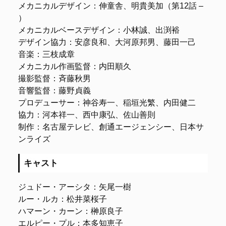
メカニカルデザイン：伸童舎、明貴美加（第12話 –
）
メカニカルベースデザイン：小林誠、出渕裕
デザイン協力：安彦良和、大河原邦男、藤田一己
音楽：三枝成章
メカニカル作画監督：内田順久
撮影監督：斉藤秋男
音響監督：藤野貞義
プロデューサー：神谷寿一、稲垣光繁、内田健二
協力：河本祥一、西中康弘、佐山善則
制作：名古屋テレビ、創通エージェンシー、日本サ
ンライズ
キャスト
ジュドー・アーシタ：矢尾一樹
ルー・ルカ：松井菜桜子
ハマーン・カーン：榊原良子
エルピー・プル：本多知恵子