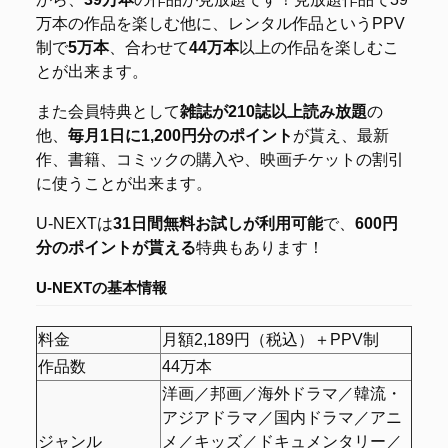
万本の作品を楽しむ他に、レンタル作品というPPV
制で
5万本
、合わせて
44万本
以上の作品を楽しむこ
とが出来ます。
また会員特典として
雑誌が210誌以上読み放題
の
他、
毎月1日に1,200円分のポイント
が貰え、最新
作、書籍、コミックの購入や、映画チケットの割引
に使うことが出来ます。
U-NEXTは
31日間無料お試しが利用可能
で、
600円
分のポイントが貰える
特典もあります！
U-NEXTの基本情報
料金
月額2,189円（税込）＋PPV制
作品数
44万本
洋画／邦画／海外ドラマ／韓流・
アジアドラマ／国内ドラマ／アニ
ジャンル
メ／キッズ／ドキュメンタリー／