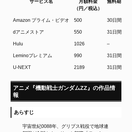
サービス名
月額料金
無料期間
（円／税込）
サービス名
月額料金
無料期間
Amazon プライム・ビデオ
500
30日間
（円／税込）
dアニメストア
550
31日間
Hulu
1026
–
Leminoプレミアム
990
31日間
U-NEXT
2189
31日間
アニメ『機動戦士ガンダムΖΖ』の作品情
報
あらすじ
宇宙世紀0088年、グリプス戦役で地球連