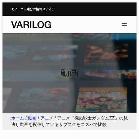
内
モノ・コト選びの情報メディア
容
を
ス
キ
ッ
プ
動画
ホーム
/
動画
/
アニメ
/
アニメ『機動戦士ガンダムΖΖ』の見
逃し動画を配信しているサブスクをコスパで比較