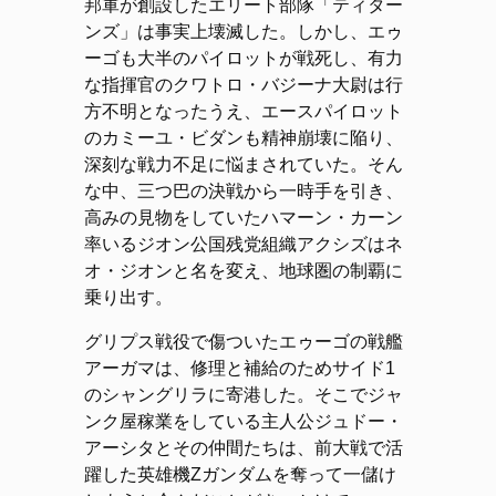
邦軍が創設したエリート部隊「ティター
ンズ」は事実上壊滅した。しかし、エゥ
ーゴも大半のパイロットが戦死し、有力
な指揮官のクワトロ・バジーナ大尉は行
方不明となったうえ、エースパイロット
のカミーユ・ビダンも精神崩壊に陥り、
深刻な戦力不足に悩まされていた。そん
な中、三つ巴の決戦から一時手を引き、
高みの見物をしていたハマーン・カーン
率いるジオン公国残党組織アクシズはネ
オ・ジオンと名を変え、地球圏の制覇に
乗り出す。
グリプス戦役で傷ついたエゥーゴの戦艦
アーガマは、修理と補給のためサイド1
のシャングリラに寄港した。そこでジャ
ンク屋稼業をしている主人公ジュドー・
アーシタとその仲間たちは、前大戦で活
躍した英雄機Ζガンダムを奪って一儲け