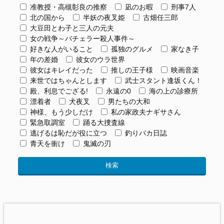
准教授・高槻彰良の推察
凪のお暇
刑事7人
北の国から
半妖の夜叉姫
古畑任三郎
大豆田とわ子と三人の元夫
女の戦争～バチェラー殺人事件～
好きな人がいること
孤独のグルメ
家なき子
年の差婚
彼女のウラ世界
彼女はキレイだった
推しの王子様
映画音楽
来世ではちゃんとします
武士スタント逢坂くん！
殿、利息でござる!
永遠の0
海の上の診療所
漂着者
犬夜叉
男たちの大和
神様、もう少しだけ
私の家政夫ナギサさん
緊急取調室
踊る大捜査線
逃げるは恥だが役に立つ
釣りバカ日誌
青天を衝け
鬼滅の刃