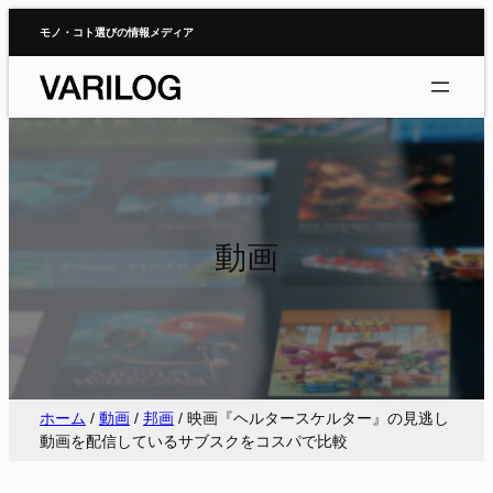
内
モノ・コト選びの情報メディア
容
を
ス
キ
ッ
プ
動画
ホーム
/
動画
/
邦画
/
映画『ヘルタースケルター』の見逃し
動画を配信しているサブスクをコスパで比較