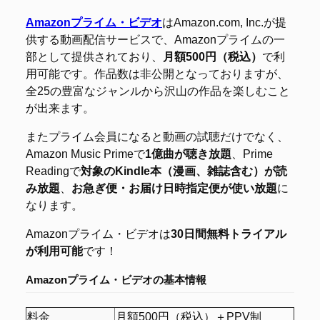
Amazonプライム・ビデオ
はAmazon.com, Inc.が提
供する動画配信サービスで、Amazonプライムの一
部として提供されており、
月額500円（税込）
で利
用可能です。作品数は非公開となっておりますが、
全25の豊富なジャンルから沢山の作品を楽しむこと
が出来ます。
またプライム会員になると動画の試聴だけでなく、
Amazon Music Primeで
1億曲が聴き放題
、Prime
Readingで
対象のKindle本（漫画、雑誌含む）が読
み放題
、
お急ぎ便・お届け日時指定便が使い放題
に
なります。
Amazonプライム・ビデオは
30日間無料トライアル
が利用可能
です！
Amazonプライム・ビデオの
基本情報
料金
月額500円（税込）＋PPV制