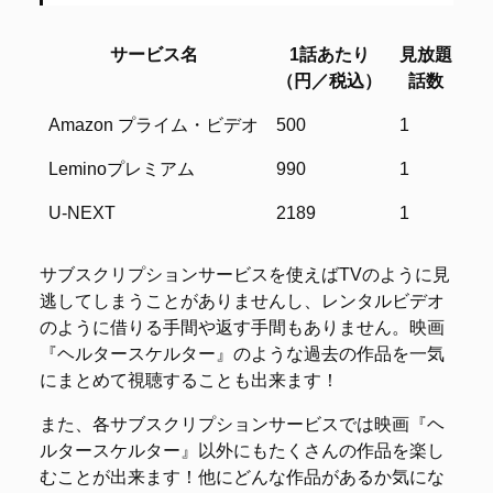
サービス名
1話あたり
見放題
レ
（円／税込）
話数
サービス名
1話あたり
見放題
レ
Amazon プライム・ビデオ
500
1
–
（円／税込）
話数
Leminoプレミアム
990
1
–
U-NEXT
2189
1
–
サブスクリプションサービスを使えばTVのように見
逃してしまうことがありませんし、レンタルビデオ
のように借りる手間や返す手間もありません。映画
『ヘルタースケルター』のような過去の作品を一気
にまとめて視聴することも出来ます！
また、各サブスクリプションサービスでは映画『ヘ
ルタースケルター』以外にもたくさんの作品を楽し
むことが出来ます！他にどんな作品があるか気にな