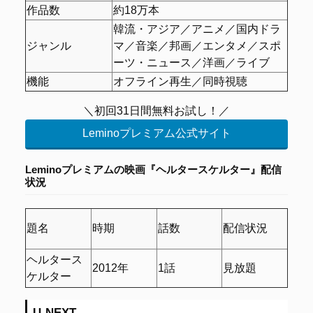
作品数
約18万本
韓流・アジア／アニメ／国内ドラ
ジャンル
マ／音楽／邦画／エンタメ／スポ
ーツ・ニュース／洋画／ライブ
機能
オフライン再生／同時視聴
＼初回31日間無料お試し！／
Leminoプレミアム公式サイト
Leminoプレミアムの映画『ヘルタースケルター』
配信
状況
題名
時期
話数
配信状況
ヘルタース
2012年
1話
見放題
ケルター
U-NEXT