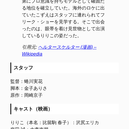
第にプロ意識を持ちモデルとして確固た
る地位を確立していた。海外のロケに出
ていたこずえはスタッフに連れられてフ
リーク・ショーを見学する。そこで出会
ったのは、眼帯を着け見世物として出演
しているりりこの姿だった。
引用元:
ヘルタースケルター (漫画) –
Wikipedia
スタッフ
監督：蜷川実花
脚本：金子ありさ
原作：岡崎京子
キャスト（映画）
りりこ（本名：比留駒 春子）：沢尻エリカ