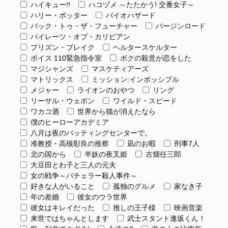
ハイキュー!!
ハコヅメ ～たたかう! 交番女子～
ハリー・ポッター
バイオハザード
バック・トゥ・ザ・フューチャー
バージンロード
パイレーツ・オブ・カリビアン
プリズン・ブレイク
ヘルタースケルター
ボイス 110緊急指令室
ボクの殺意が恋をした
マジシャンズ
マスケティアーズ
マトリックス
ミッション:インポッシブル
メジャー
ライオンのおやつ
リング
リーサル・ウェポン
ワイルド・スピード
ワカコ酒
世界から猫が消えたなら
僕のヒーローアカデミア
八月は夜のバッティングセンターで。
准教授・高槻彰良の推察
凪のお暇
刑事7人
北の国から
半妖の夜叉姫
古畑任三郎
大豆田とわ子と三人の元夫
女の戦争～バチェラー殺人事件～
好きな人がいること
孤独のグルメ
家なき子
年の差婚
彼女のウラ世界
彼女はキレイだった
推しの王子様
映画音楽
来世ではちゃんとします
武士スタント逢坂くん！