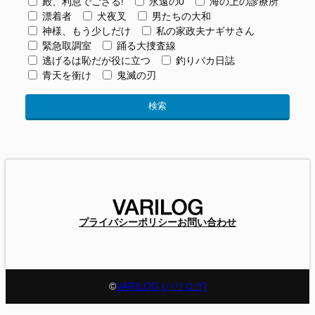
殿、利息でござる!
永遠の0
海の上の診療所
漂着者
犬夜叉
男たちの大和
神様、もう少しだけ
私の家政夫ナギサさん
緊急取調室
踊る大捜査線
逃げるは恥だが役に立つ
釣りバカ日誌
青天を衝け
鬼滅の刃
プライバシーポリシー
お問い合わせ
©
VARILOG [バリログ]