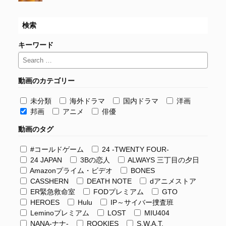
検索
キーワード
動画のカテゴリー
未分類
海外ドラマ
国内ドラマ
洋画
邦画
アニメ
俳優
動画のタグ
#コールドゲーム
24 -TWENTY FOUR-
24 JAPAN
3Bの恋人
ALWAYS 三丁目の夕日
Amazonプライム・ビデオ
BONES
CASSHERN
DEATH NOTE
dアニメストア
ER緊急救命室
FODプレミアム
GTO
HEROES
Hulu
IP～サイバー捜査班
Leminoプレミアム
LOST
MIU404
NANA-ナナ-
ROOKIES
S.W.A.T.