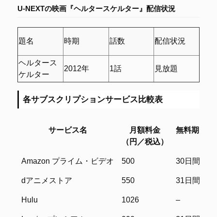
U-NEXTの
映画『ヘルタースケルター』配信状況
題名
時期
話数
配信状況
ヘルタース
2012年
1話
見放題
ケルター
各サブスクリプションサービス比較表
サービス名
月額料金
無料期間
（円／税込）
サービス名
月額料金
無料期間
Amazon プライム・ビデオ
500
30日間
（円／税込）
dアニメストア
550
31日間
Hulu
1026
–