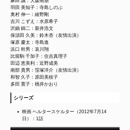
麻田 誠：大森南朋
羽田 美知子：寺島しのぶ
奥村 伸一：綾野剛
吉川 こずえ：水原希子
沢鍋 錦二：新井浩文
保須田 久美：鈴木杏（友情出演）
塚原 慶太：寺島進
浜口 幹男：哀川翔
比留駒 千加子：住吉真理子
田辺 恵美利：近野成美
南部 貴男：窪塚洋介（友情出演）
和智 久子：原田美枝子
多田 寛子：桃井かおり
シリーズ
映画 ヘルタースケルター（2012年7月14
日）：1話