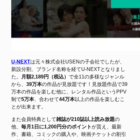
U-NEXT
は元々株式会社USENの子会社でしたが、
新設分割、ブランド名称を経てU-NEXTとなりまし
た。
月額2,189円（税込）
で全11の多様なジャンル
から、
39万本
の作品が見放題です！見放題作品で39
万本の作品を楽しむ他に、レンタル作品というPPV
制で
5万本
、合わせて
44万本
以上の作品を楽しむこ
とが出来ます。
また会員特典として
雑誌が210誌以上読み放題
の
他、
毎月1日に1,200円分のポイント
が貰え、最新
作、書籍、コミックの購入や、映画チケットの割引