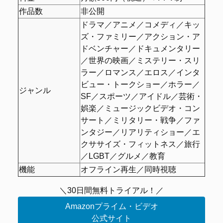
作品数
非公開
ドラマ／アニメ／コメディ／キッ
ズ・ファミリー／アクション・ア
ドベンチャー／ドキュメンタリー
／世界の映画／ミステリー・スリ
ラー／ロマンス／エロス／インタ
ビュー・トークショー／ホラー／
ジャンル
SF／スポーツ／アイドル／芸術・
娯楽／ミュージックビデオ・コン
サート／ミリタリー・戦争／ファ
ンタジー／リアリティショー／エ
クササイズ・フィットネス／旅行
／LGBT／グルメ／教育
機能
オフライン再生／同時視聴
＼30日間無料トライアル！／
Amazonプライム・ビデオ
公式サイト