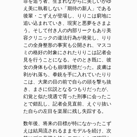
罪を追う者、生まれながらに美しいがゆ
え美に執着しない「期待の新人」である
後輩・こずえが登場し、りりこは窮地に
追い込まれていき、現実と悪夢をさまよ
う。そして付き人の内部リークもあり美
容クリニックの違法行為が発覚し、りり
この全身整形の事実も公開され、マスコ
ミの格好の対象にされたりりこは記者会
見を行うことになる。そのとき既に、彼
女の身体も心も崩壊状態だった。皮膚は
剥がれ落ち、拳銃を手に入れていたりり
こは、大衆の目の前で自らの頭を撃ち抜
き、まさに伝説となるつもりだったが、
幻覚と似た境遇で育った刑事に会ったこ
とで錯乱し、記者会見直前、えぐり抜い
た自らの左目を楽屋に残し失踪する。
数年後、将来の目標が特になかったこず
えは結局流されるままモデルを続け、次