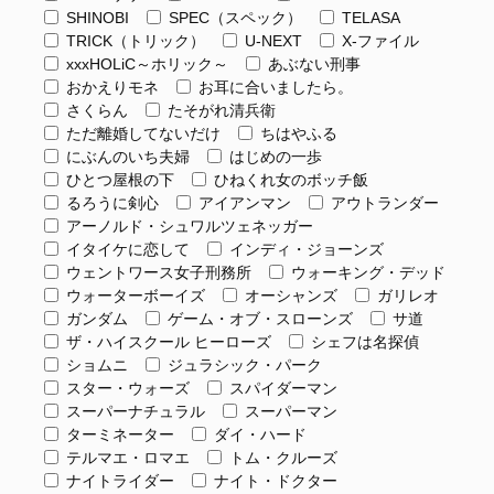
SHINOBI
SPEC（スペック）
TELASA
TRICK（トリック）
U-NEXT
X-ファイル
xxxHOLiC～ホリック～
あぶない刑事
おかえりモネ
お耳に合いましたら。
さくらん
たそがれ清兵衛
ただ離婚してないだけ
ちはやふる
にぶんのいち夫婦
はじめの一歩
ひとつ屋根の下
ひねくれ女のボッチ飯
るろうに剣心
アイアンマン
アウトランダー
アーノルド・シュワルツェネッガー
イタイケに恋して
インディ・ジョーンズ
ウェントワース女子刑務所
ウォーキング・デッド
ウォーターボーイズ
オーシャンズ
ガリレオ
ガンダム
ゲーム・オブ・スローンズ
サ道
ザ・ハイスクール ヒーローズ
シェフは名探偵
ショムニ
ジュラシック・パーク
スター・ウォーズ
スパイダーマン
スーパーナチュラル
スーパーマン
ターミネーター
ダイ・ハード
テルマエ・ロマエ
トム・クルーズ
ナイトライダー
ナイト・ドクター