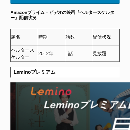
Amazonプライム・ビデオの
映画『ヘルタースケルタ
ー』配信状況
題名
時期
話数
配信状況
ヘルタース
2012年
1話
見放題
ケルター
Leminoプレミアム