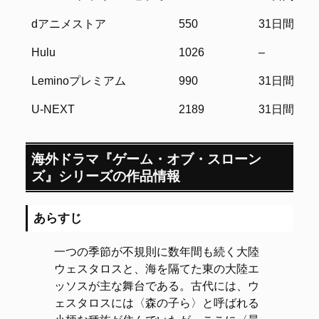
（円／税込）
dアニメストア
550
31日間
Hulu
1026
–
Leminoプレミアム
990
31日間
U-NEXT
2189
31日間
海外ドラマ『ゲーム・オブ・スローン
ズ』シリーズの作品情報
あらすじ
一つの季節が不規則に数年間も続く大陸
ウェスタロスと、海を隔てた東の大陸エ
ッソスが主な舞台である。古代には、ウ
ェスタロスには〈森の子ら〉と呼ばれる