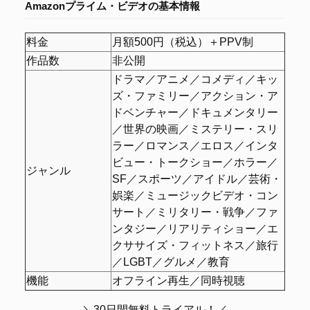
Amazonプライム・ビデオの
基本情報
料金
月額500円（税込）＋PPV制
作品数
非公開
ドラマ／アニメ／コメディ／キッ
ズ・ファミリー／アクション・ア
ドベンチャー／ドキュメンタリー
／世界の映画／ミステリー・スリ
ラー／ロマンス／エロス／インタ
ビュー・トークショー／ホラー／
ジャンル
SF／スポーツ／アイドル／芸術・
娯楽／ミュージックビデオ・コン
サート／ミリタリー・戦争／ファ
ンタジー／リアリティショー／エ
クササイズ・フィットネス／旅行
／LGBT／グルメ／教育
機能
オフライン再生／同時視聴
＼30日間無料トライアル！／