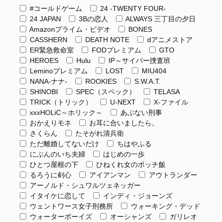
#コールドゲーム
24 -TWENTY FOUR-
24 JAPAN
3Bの恋人
ALWAYS 三丁目の夕日
Amazonプライム・ビデオ
BONES
CASSHERN
DEATH NOTE
dアニメストア
ER緊急救命室
FODプレミアム
GTO
HEROES
Hulu
IP～サイバー捜査班
Leminoプレミアム
LOST
MIU404
NANA-ナナ-
ROOKIES
S.W.A.T.
SHINOBI
SPEC（スペック）
TELASA
TRICK（トリック）
U-NEXT
X-ファイル
xxxHOLiC～ホリック～
あぶない刑事
おかえりモネ
お耳に合いましたら。
さくらん
たそがれ清兵衛
ただ離婚してないだけ
ちはやふる
にぶんのいち夫婦
はじめの一歩
ひとつ屋根の下
ひねくれ女のボッチ飯
るろうに剣心
アイアンマン
アウトランダー
アーノルド・シュワルツェネッガー
イタイケに恋して
インディ・ジョーンズ
ウェントワース女子刑務所
ウォーキング・デッド
ウォーターボーイズ
オーシャンズ
ガリレオ