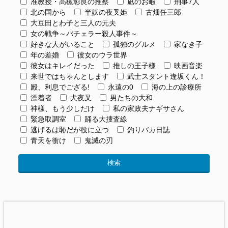
准教授・高槻彰良の推察
凪のお暇
刑事7人
北の国から
半妖の夜叉姫
古畑任三郎
大豆田とわ子と三人の元夫
女の戦争～バチェラー殺人事件～
好きな人がいること
孤独のグルメ
家なき子
年の差婚
彼女のウラ世界
彼女はキレイだった
推しの王子様
映画音楽
来世ではちゃんとします
武士スタント逢坂くん！
殿、利息でござる!
永遠の0
海の上の診療所
漂着者
犬夜叉
男たちの大和
神様、もう少しだけ
私の家政夫ナギサさん
緊急取調室
踊る大捜査線
逃げるは恥だが役に立つ
釣りバカ日誌
青天を衝け
鬼滅の刃