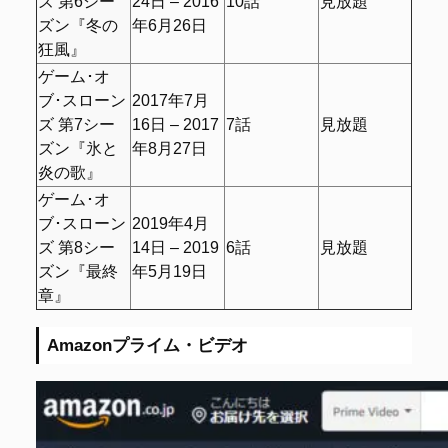
ズ 第6シー
24日 – 2016
10話
見放題
ズン『冬の
年6月26日
狂風』
ゲーム･オ
ブ･スローン
2017年7月
ズ 第7シー
16日 – 2017
7話
見放題
ズン『氷と
年8月27日
炎の歌』
ゲーム･オ
ブ･スローン
2019年4月
ズ 第8シー
14日 – 2019
6話
見放題
ズン『最終
年5月19日
章』
Amazonプライム・ビデオ