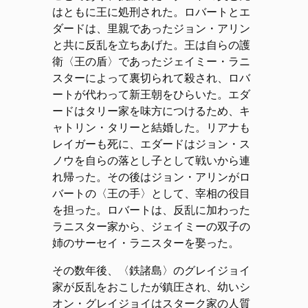
はともに王に処刑された。ロバートとエ
ダードは、里親であったジョン・アリン
と共に反乱を立ちあげた。王は自らの護
衛〈王の盾〉であったジェイミー・ラニ
スターによって裏切られて殺され、ロバ
ートが代わって新王朝をひらいた。エダ
ードはタリー家を味方につけるため、キ
ャトリン・タリーと結婚した。リアナも
レイガーも死に、エダードはジョン・ス
ノウを自らの落とし子として戦いから連
れ帰った。その後はジョン・アリンがロ
バートの〈王の手〉として、宰相の役目
を担った。ロバートは、反乱に加わった
ラニスター家から、ジェイミーの双子の
姉のサーセイ・ラニスターを娶った。
その数年後、〈鉄諸島〉のグレイジョイ
家が反乱をおこしたが鎮圧され、幼いシ
オン・グレイジョイはスターク家の人質