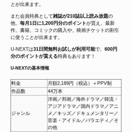
とが出来ます。
また会員特典として
雑誌が210誌以上読み放題
の
他、
毎月1日に1,200円分のポイント
が貰え、最新
作、書籍、コミックの購入や、映画チケットの割引
に使うことが出来ます。
U-NEXTは
31日間無料お試しが利用可能
で、
600円
分のポイントが貰える
特典もあります！
U-NEXTの基本情報
料金
月額2,189円（税込）＋PPV制
作品数
44万本
洋画／邦画／海外ドラマ／韓流・
アジアドラマ／国内ドラマ／アニ
ジャンル
メ／キッズ／ドキュメンタリー／
音楽・アイドル／バラエティ／そ
の他