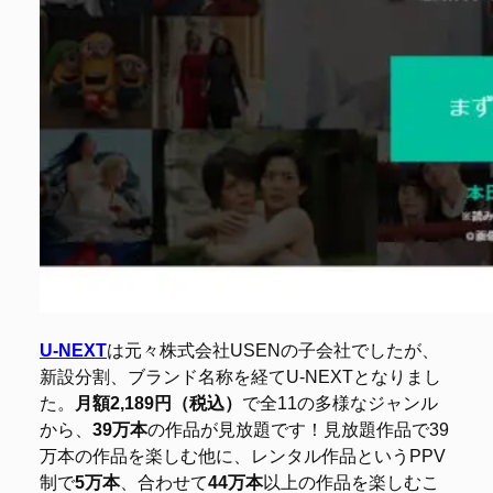
U-NEXT
は元々株式会社USENの子会社でしたが、
新設分割、ブランド名称を経てU-NEXTとなりまし
た。
月額2,189円（税込）
で全11の多様なジャンル
から、
39万本
の作品が見放題です！見放題作品で39
万本の作品を楽しむ他に、レンタル作品というPPV
制で
5万本
、合わせて
44万本
以上の作品を楽しむこ