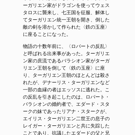
ーガリエン家がドラゴンを使ってウェス
タロスに襲来し、七王国を征服、解体し
てターガリエン統一王朝を開き、倒した
敵の剣を溶かして作られた〈鉄の玉座〉
に座ることになった。
物語の十数年前に、〈ロバートの反乱〉
と呼ばれる出来事があった。ターガリエ
ン家の庶流であるバラシオン家がターガ
リエン王朝を倒して〈鉄の玉座〉に座
り、ターガリエン王朝のほとんどは殺さ
れたが、デナーリス・ターガリエンなど
一部の血縁の者はエッソスに逃れた。こ
の反乱を引き起こしたのは、ロバート・
バラシオンの婚約者で、エダード・スタ
ークの妹であったリアナ・スタークが、
エイリス・ターガリエン二世王の息子の
レイガー・ターガリエンと共に失踪した
ことであり、抗議したエダードの父と兄