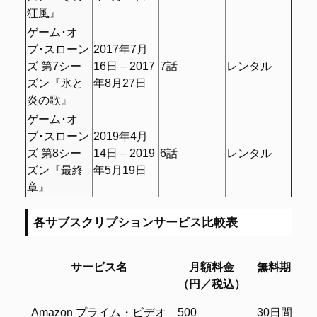
狂風』
ゲーム･オ
ブ･スローン
2017年7月
ズ 第7シー
16日 – 2017
7話
レンタル
ズン『氷と
年8月27日
炎の歌』
ゲーム･オ
ブ･スローン
2019年4月
ズ 第8シー
14日 – 2019
6話
レンタル
ズン『最終
年5月19日
章』
各サブスクリプションサービス比較表
サービス名
月額料金
無料期間
（円／税込）
サービス名
月額料金
無料期間
Amazon プライム・ビデオ
500
30日間