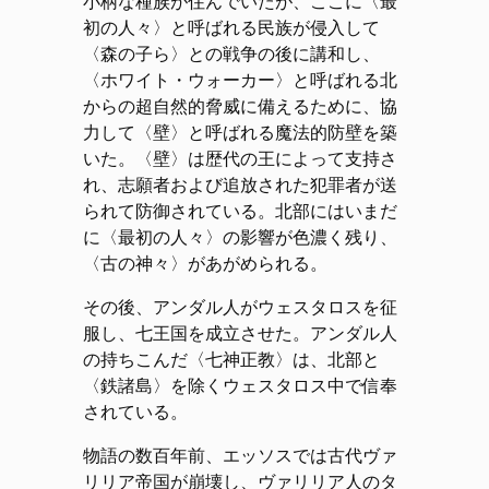
小柄な種族が住んでいたが、ここに〈最
初の人々〉と呼ばれる民族が侵入して
〈森の子ら〉との戦争の後に講和し、
〈ホワイト・ウォーカー〉と呼ばれる北
からの超自然的脅威に備えるために、協
力して〈壁〉と呼ばれる魔法的防壁を築
いた。〈壁〉は歴代の王によって支持さ
れ、志願者および追放された犯罪者が送
られて防御されている。北部にはいまだ
に〈最初の人々〉の影響が色濃く残り、
〈古の神々〉があがめられる。
その後、アンダル人がウェスタロスを征
服し、七王国を成立させた。アンダル人
の持ちこんだ〈七神正教〉は、北部と
〈鉄諸島〉を除くウェスタロス中で信奉
されている。
物語の数百年前、エッソスでは古代ヴァ
リリア帝国が崩壊し、ヴァリリア人のタ