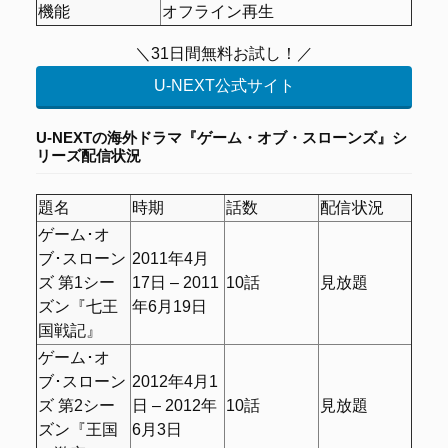
機能
オフライン再生
＼31日間無料お試し！／
U-NEXT公式サイト
U-NEXTの
海外ドラマ『ゲーム・オブ・スローンズ』シ
リーズ配信状況
題名
時期
話数
配信状況
ゲーム･オ
ブ･スローン
2011年4月
ズ 第1シー
17日 – 2011
10話
見放題
ズン『七王
年6月19日
国戦記』
ゲーム･オ
ブ･スローン
2012年4月1
ズ 第2シー
日 – 2012年
10話
見放題
ズン『王国
6月3日