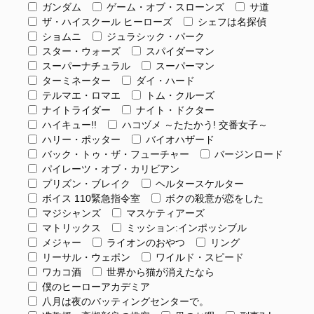
ガンダム
ゲーム・オブ・スローンズ
サ道
ザ・ハイスクール ヒーローズ
シェフは名探偵
ショムニ
ジュラシック・パーク
スター・ウォーズ
スパイダーマン
スーパーナチュラル
スーパーマン
ターミネーター
ダイ・ハード
テルマエ・ロマエ
トム・クルーズ
ナイトライダー
ナイト・ドクター
ハイキュー!!
ハコヅメ ～たたかう! 交番女子～
ハリー・ポッター
バイオハザード
バック・トゥ・ザ・フューチャー
バージンロード
パイレーツ・オブ・カリビアン
プリズン・ブレイク
ヘルタースケルター
ボイス 110緊急指令室
ボクの殺意が恋をした
マジシャンズ
マスケティアーズ
マトリックス
ミッション:インポッシブル
メジャー
ライオンのおやつ
リング
リーサル・ウェポン
ワイルド・スピード
ワカコ酒
世界から猫が消えたなら
僕のヒーローアカデミア
八月は夜のバッティングセンターで。