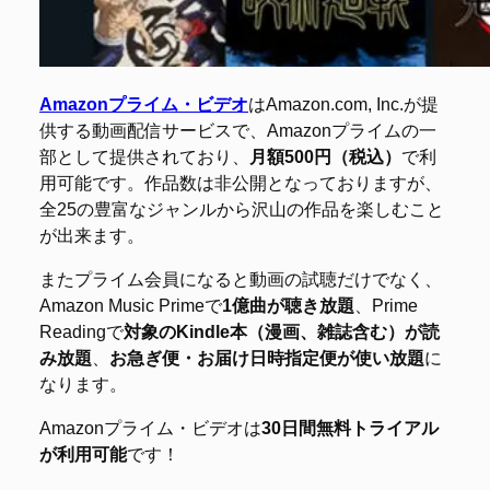
Amazonプライム・ビデオ
はAmazon.com, Inc.が提
供する動画配信サービスで、Amazonプライムの一
部として提供されており、
月額500円（税込）
で利
用可能です。作品数は非公開となっておりますが、
全25の豊富なジャンルから沢山の作品を楽しむこと
が出来ます。
またプライム会員になると動画の試聴だけでなく、
Amazon Music Primeで
1億曲が聴き放題
、Prime
Readingで
対象のKindle本（漫画、雑誌含む）が読
み放題
、
お急ぎ便・お届け日時指定便が使い放題
に
なります。
Amazonプライム・ビデオは
30日間無料トライアル
が利用可能
です！