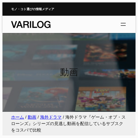
内
モノ・コト選びの情報メディア
容
を
ス
キ
ッ
プ
動画
ホーム
/
動画
/
海外ドラマ
/
海外ドラマ『ゲーム・オブ・ス
ローンズ』シリーズの見逃し動画を配信しているサブスク
をコスパで比較