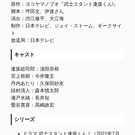
原作：ヨコヤマノブオ『武士スタント逢坂くん!』
脚本：坪田文、伊達さん
演出：渋江修平、大江海
制作：日本テレビ、ジェイ・ストーム、ギークサイ
ト
放送局：日本テレビ
キャスト
逢坂総司郎：濵田崇裕
宮上裕樹：今井隆文
丹内あたり：久保田紗友
緋村清人：森本慎太郎
瀬戸水緒：長井短
鶯谷寛喜：髙嶋政宏
シリーズ
ドラマ 武士スタント逢坂くん！（2021年7月