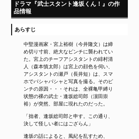
ドラマ『武士スタント逢坂くん！』の作
品情報
あらすじ
中堅漫画家・宮上裕樹（今井隆文）は締
め切り寸前、絶大なピンチに襲われてい
た。宮上のチーフアシスタントの緋村清
人（森本慎太郎）は宮上の顔色を伺い、
アシスタントの瀬戸（長井短）は、スマ
ホでパシャパシャと写真を撮る。そのピ
ンチの原因・・・それは、全裸亀甲縛り
状態の裸の武士・逢坂総司郎（濵田崇
裕）が突然、部屋に現れたのだった。
「拙者、逢坂総司郎と申す。この通り、
決して怪しい者にはござらん」
逢坂の話によると、風紀を乱すため、