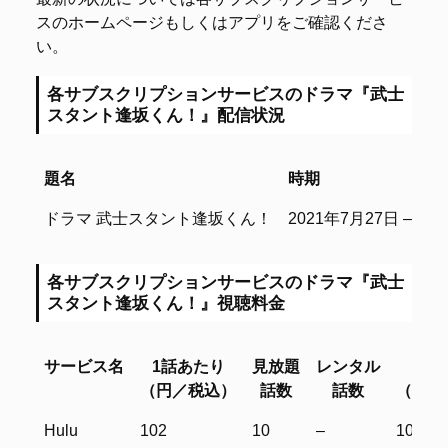
スのホームページもしくはアプリをご確認くださ
い。
各サブスクリプションサービスのドラマ『武士
スタント逢坂くん！』配信状況
題名
時期
題名
時期
ドラマ 武士スタント逢坂くん！
2021年7月27日 – 20
各サブスクリプションサービスのドラマ『武士
スタント逢坂くん！』視聴料金
サービス名
1話あたり
見放題
レンタル
月額
（円／税込）
話数
話数
（円／
サービス名
1話あたり
見放題
レンタル
月額
Hulu
102
10
–
1026
（円／税込）
話数
話数
（円／