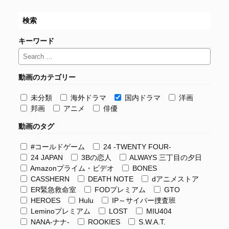
検索
キーワード
動画のカテゴリー
未分類
海外ドラマ
国内ドラマ
洋画
邦画
アニメ
俳優
動画のタグ
#コールドゲーム
24 -TWENTY FOUR-
24 JAPAN
3Bの恋人
ALWAYS 三丁目の夕日
Amazonプライム・ビデオ
BONES
CASSHERN
DEATH NOTE
dアニメストア
ER緊急救命室
FODプレミアム
GTO
HEROES
Hulu
IP～サイバー捜査班
Leminoプレミアム
LOST
MIU404
NANA-ナナ-
ROOKIES
S.W.A.T.