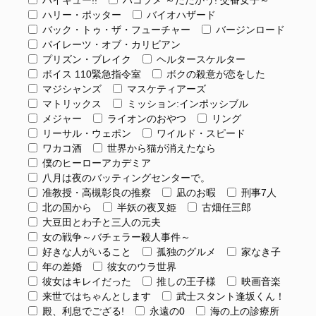
ハリー・ポッター
バイオハザード
バック・トゥ・ザ・フューチャー
バージンロード
パイレーツ・オブ・カリビアン
プリズン・ブレイク
ヘルタースケルター
ボイス 110緊急指令室
ボクの殺意が恋をした
マジシャンズ
マスケティアーズ
マトリックス
ミッション:インポッシブル
メジャー
ライオンのおやつ
リング
リーサル・ウェポン
ワイルド・スピード
ワカコ酒
世界から猫が消えたなら
僕のヒーローアカデミア
八月は夜のバッティングセンターで。
准教授・高槻彰良の推察
凪のお暇
刑事7人
北の国から
半妖の夜叉姫
古畑任三郎
大豆田とわ子と三人の元夫
女の戦争～バチェラー殺人事件～
好きな人がいること
孤独のグルメ
家なき子
年の差婚
彼女のウラ世界
彼女はキレイだった
推しの王子様
映画音楽
来世ではちゃんとします
武士スタント逢坂くん！
殿、利息でござる!
永遠の0
海の上の診療所