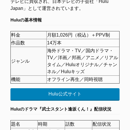
テレビに買収され、日本テレビの子会社「Hulu
Japan」として運営されています。
Huluの基本情報
料金
月額1,026円（税込）＋PPV制
作品数
14万本
海外ドラマ・TV／国内ドラマ・
TV／洋画／邦画／アニメ／リアル
ジャンル
タイム／Huluオリジナル／チャン
ネル／Huluキッズ
機能
オフライン再生／同時視聴
Hulu公式サイト
Huluの
ドラマ『武士スタント逢坂くん！』配信状況
題名
時期
話数
配信状況