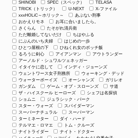
SHINOBI
SPEC（スペック）
TELASA
TRICK（トリック）
U-NEXT
X-ファイル
xxxHOLiC～ホリック～
あぶない刑事
おかえりモネ
お耳に合いましたら。
さくらん
たそがれ清兵衛
ただ離婚してないだけ
ちはやふる
にぶんのいち夫婦
はじめの一歩
ひとつ屋根の下
ひねくれ女のボッチ飯
るろうに剣心
アイアンマン
アウトランダー
アーノルド・シュワルツェネッガー
イタイケに恋して
インディ・ジョーンズ
ウェントワース女子刑務所
ウォーキング・デッド
ウォーターボーイズ
オーシャンズ
ガリレオ
ガンダム
ゲーム・オブ・スローンズ
サ道
ザ・ハイスクール ヒーローズ
シェフは名探偵
ショムニ
ジュラシック・パーク
スター・ウォーズ
スパイダーマン
スーパーナチュラル
スーパーマン
ターミネーター
ダイ・ハード
テルマエ・ロマエ
トム・クルーズ
ナイトライダー
ナイト・ドクター
ハイキュー!!
ハコヅメ ～たたかう! 交番女子～