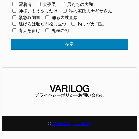
漂着者
犬夜叉
男たちの大和
神様、もう少しだけ
私の家政夫ナギサさん
緊急取調室
踊る大捜査線
逃げるは恥だが役に立つ
釣りバカ日誌
青天を衝け
鬼滅の刃
プライバシーポリシー
お問い合わせ
©
VARILOG [バリログ]