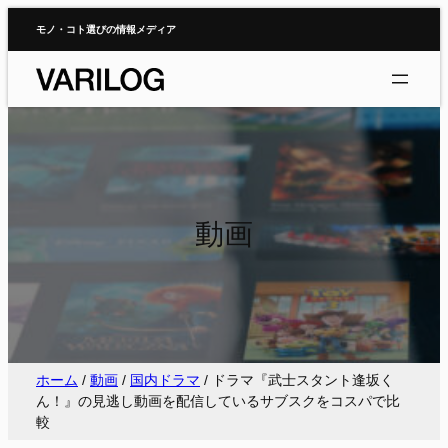
内
モノ・コト選びの情報メディア
容
を
ス
キ
ッ
プ
動画
ホーム
/
動画
/
国内ドラマ
/
ドラマ『武士スタント逢坂く
ん！』の見逃し動画を配信しているサブスクをコスパで比
較