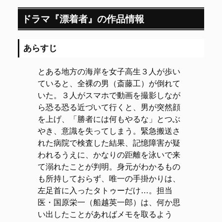
ドラマ『漂着者』の作品情報
あらすじ
とある地方の海岸を女子高生３人が歩い
ていると、全裸の男（斎藤工）が倒れて
いた。３人がスマホで動画を撮影しなが
ら恐る恐る近づいて行くと、男が突然顔
を上げ、「勝者には何もやるな」とつぶ
やき、意識を失ってしまう。緊急搬送さ
れた病院で検査した結果、記憶障害が疑
われるうえに、かなりの距離を泳いで来
て溺れたことが判明。身元がわかるもの
も所持しておらず、唯一の手掛かりは、
左足首に入ったタトゥーだけ…。担当
医・国原栄一（船越英一郎）は、何か思
い出したことがあればメモを取るよう