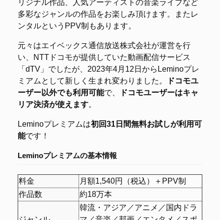
リジナル作品、人気アーティストの音楽ライブなど
多彩なジャンルの作品をお楽しみ頂けます。またレ
ンタルというPPV制もあります。
元々はエイベックス通信放送株式会社が運営を行
い、NTTドコモが提供していた動画配信サービス
「dTV」でしたが、2023年4月12日からLeminoプレ
ミアムとして新しく生まれ変わりました。
ドコモユ
ーザー以外でも利用可能
で、
ドコモユーザーはキャ
リア決済が使えます
。
Leminoプレミアムは
初回31日間無料お試しが利用可
能
です！
Leminoプレミアムの
基本情報
料金
月額1,540円（税込）＋PPV制
作品数
約18万本
韓流・アジア／アニメ／国内ドラ
ジャンル
マ／音楽／邦画／エンタメ／スポ