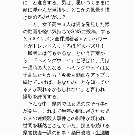
に、と進言する。男は、思いつくままに
頭に浮かんだ単語や、どこかの風景を描
き始めるのだが…？
一方、女子高生３人は男を発見した際
の動画を軽い気持ちでSNSに投稿。する
と＜#イケメン全裸漂着者＞というワー
ドがトレンド入りするほど大バズり！
「勝者には何もやるな」という言葉か
ら、『ヘミングウェイ』と呼ばれ、男は
一躍時の人となる。ヘミングウェイは女
子高生たちから「今後も動画をアップし
続けていけば、あなたのことを知ってい
る人が現れるかもしれない」と言われ、
撮影を許可する。
そんな中、県内では女児の失そう事件
が発生。これまで半年の間に起きた女児
５人の連続殺人事件との関連が疑われ、
世間を騒然とさせていた。捜査を続ける
県警捜査一課の刑事・柴田俊哉（生瀬勝