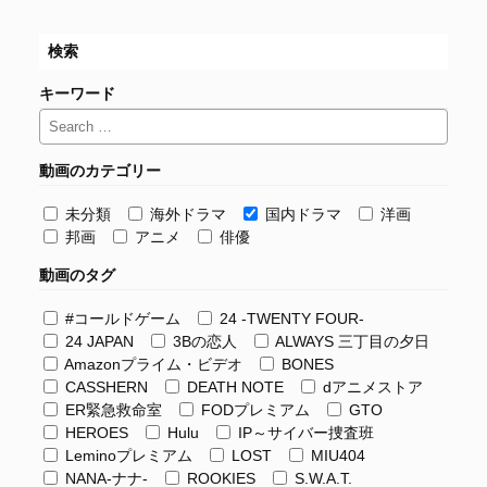
検索
キーワード
動画のカテゴリー
未分類
海外ドラマ
国内ドラマ
洋画
邦画
アニメ
俳優
動画のタグ
#コールドゲーム
24 -TWENTY FOUR-
24 JAPAN
3Bの恋人
ALWAYS 三丁目の夕日
Amazonプライム・ビデオ
BONES
CASSHERN
DEATH NOTE
dアニメストア
ER緊急救命室
FODプレミアム
GTO
HEROES
Hulu
IP～サイバー捜査班
Leminoプレミアム
LOST
MIU404
NANA-ナナ-
ROOKIES
S.W.A.T.