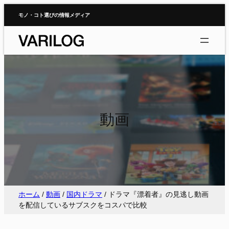
内
モノ・コト選びの情報メディア
容
を
ス
キ
ッ
プ
動画
ホーム
/
動画
/
国内ドラマ
/
ドラマ『漂着者』の見逃し動画
を配信しているサブスクをコスパで比較