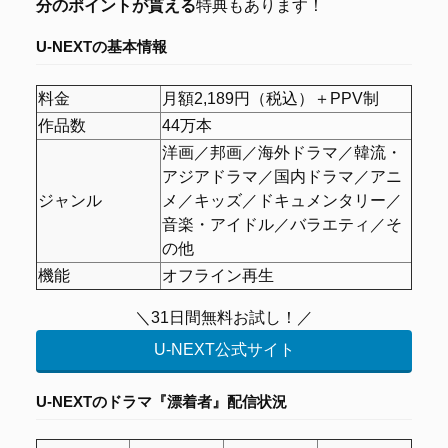
分のポイントが貰える
特典もあります！
U-NEXTの基本情報
料金
月額2,189円（税込）＋PPV制
作品数
44万本
洋画／邦画／海外ドラマ／韓流・
アジアドラマ／国内ドラマ／アニ
ジャンル
メ／キッズ／ドキュメンタリー／
音楽・アイドル／バラエティ／そ
の他
機能
オフライン再生
＼31日間無料お試し！／
U-NEXT公式サイト
U-NEXTの
ドラマ『漂着者』配信状況