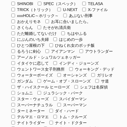
SHINOBI
SPEC（スペック）
TELASA
TRICK（トリック）
U-NEXT
X-ファイル
xxxHOLiC～ホリック～
あぶない刑事
おかえりモネ
お耳に合いましたら。
さくらん
たそがれ清兵衛
ただ離婚してないだけ
ちはやふる
にぶんのいち夫婦
はじめの一歩
ひとつ屋根の下
ひねくれ女のボッチ飯
るろうに剣心
アイアンマン
アウトランダー
アーノルド・シュワルツェネッガー
イタイケに恋して
インディ・ジョーンズ
ウェントワース女子刑務所
ウォーキング・デッド
ウォーターボーイズ
オーシャンズ
ガリレオ
ガンダム
ゲーム・オブ・スローンズ
サ道
ザ・ハイスクール ヒーローズ
シェフは名探偵
ショムニ
ジュラシック・パーク
スター・ウォーズ
スパイダーマン
スーパーナチュラル
スーパーマン
ターミネーター
ダイ・ハード
テルマエ・ロマエ
トム・クルーズ
ナイトライダー
ナイト・ドクター