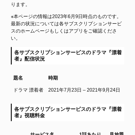
ります。
※本ページの情報は2023年6月9日時点のものです。
最新の状況については各サブスクリプションサービ
スのホームページもしくはアプリをご確認くださ
い。
各サブスクリプションサービスのドラマ『漂着
者』配信状況
題名
時期
話数
題名
時期
話数
ドラマ 漂着者
2021年7月23日 – 2021年9月24日
9話
各サブスクリプションサービスのドラマ『漂着
者』視聴料金
サービス名
1話あたり
見放題
レ