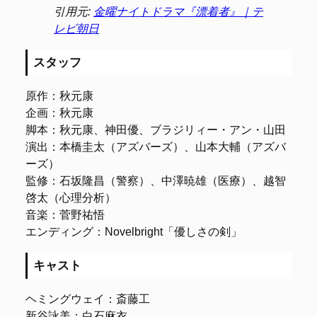
引用元:
金曜ナイトドラマ『漂着者』｜テ
レビ朝日
スタッフ
原作：秋元康
企画：秋元康
脚本：秋元康、神田優、ブラジリィー・アン・山田
演出：本橋圭太（アズバーズ）、山本大輔（アズバ
ーズ）
監修：石坂隆昌（警察）、中澤暁雄（医療）、越智
啓太（心理分析）
音楽：菅野祐悟
エンディング：Novelbright「優しさの剣」
キャスト
ヘミングウェイ：斎藤工
新谷詠美：白石麻衣