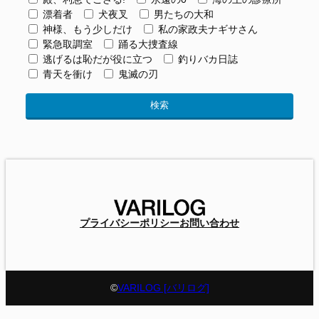
漂着者
犬夜叉
男たちの大和
神様、もう少しだけ
私の家政夫ナギサさん
緊急取調室
踊る大捜査線
逃げるは恥だが役に立つ
釣りバカ日誌
青天を衝け
鬼滅の刃
プライバシーポリシー
お問い合わせ
©
VARILOG [バリログ]