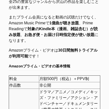
全25の豊富なジャンルから沢山の作品を楽しむこと
が出来ます。
またプライム会員になると動画の試聴だけでなく、
Amazon Music Primeで
1億曲が聴き放題
、Prime
Readingで
対象のKindle本（漫画、雑誌含む）が読
み放題
、
お急ぎ便・お届け日時指定便が使い放題
に
なります。
Amazonプライム・ビデオは
30日間無料トライアル
が利用可能
です！
Amazonプライム・ビデオの
基本情報
料金
月額500円（税込）＋PPV制
作品数
非公開
ドラマ／アニメ／コメディ／キッ
ズ・ファミリー／アクション・ア
ドベンチャー／ドキュメンタリー