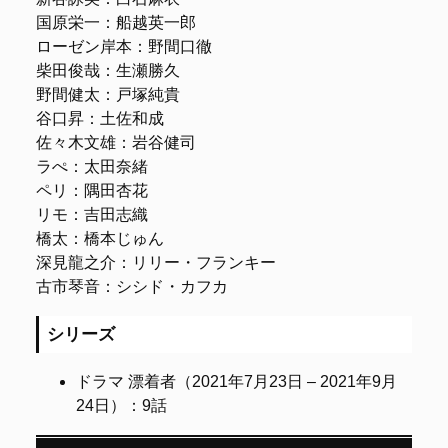
国原栄一：船越英一郎
ローゼン岸本：野間口徹
柴田俊哉：生瀬勝久
野間健太：戸塚純貴
谷口昇：土佐和成
佐々木文雄：岩谷健司
ラぺ：太田奈緒
ペリ：隅田杏花
リモ：吉田志織
橋太：橋本じゅん
深見龍之介：リリー・フランキー
古市琴音：シシド・カフカ
シリーズ
ドラマ 漂着者（2021年7月23日 – 2021年9月
24日）
：9話