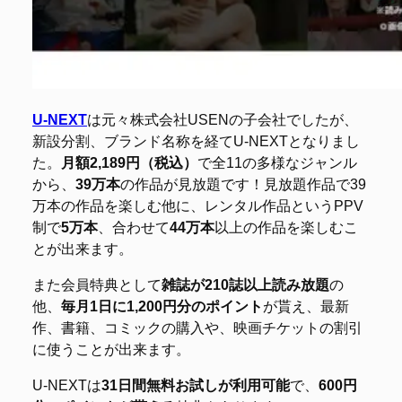
U-NEXT
は元々株式会社USENの子会社でしたが、
新設分割、ブランド名称を経てU-NEXTとなりまし
た。
月額2,189円（税込）
で全11の多様なジャンル
から、
39万本
の作品が見放題です！見放題作品で39
万本の作品を楽しむ他に、レンタル作品というPPV
制で
5万本
、合わせて
44万本
以上の作品を楽しむこ
とが出来ます。
また会員特典として
雑誌が210誌以上読み放題
の
他、
毎月1日に1,200円分のポイント
が貰え、最新
作、書籍、コミックの購入や、映画チケットの割引
に使うことが出来ます。
U-NEXTは
31日間無料お試しが利用可能
で、
600円