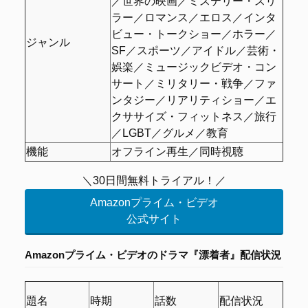
／世界の映画／ミステリー・スリ
ラー／ロマンス／エロス／インタ
ビュー・トークショー／ホラー／
ジャンル
SF／スポーツ／アイドル／芸術・
娯楽／ミュージックビデオ・コン
サート／ミリタリー・戦争／ファ
ンタジー／リアリティショー／エ
クササイズ・フィットネス／旅行
／LGBT／グルメ／教育
機能
オフライン再生／同時視聴
＼30日間無料トライアル！／
Amazonプライム・ビデオ
公式サイト
Amazonプライム・ビデオの
ドラマ『漂着者』配信状況
題名
時期
話数
配信状況