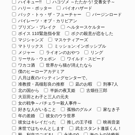
ハイキュー!!
ハコヅメ ～たたかう! 交番女子～
ハリー・ポッター
バイオハザード
バック・トゥ・ザ・フューチャー
バージンロード
パイレーツ・オブ・カリビアン
プリズン・ブレイク
ヘルタースケルター
ボイス 110緊急指令室
ボクの殺意が恋をした
マジシャンズ
マスケティアーズ
マトリックス
ミッション:インポッシブル
メジャー
ライオンのおやつ
リング
リーサル・ウェポン
ワイルド・スピード
ワカコ酒
世界から猫が消えたなら
僕のヒーローアカデミア
八月は夜のバッティングセンターで。
准教授・高槻彰良の推察
凪のお暇
刑事7人
北の国から
半妖の夜叉姫
古畑任三郎
大豆田とわ子と三人の元夫
女の戦争～バチェラー殺人事件～
好きな人がいること
孤独のグルメ
家なき子
年の差婚
彼女のウラ世界
彼女はキレイだった
推しの王子様
映画音楽
来世ではちゃんとします
武士スタント逢坂くん！
殿、利息でござる!
永遠の0
海の上の診療所