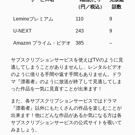
（円／税込）
話数
サービス名
1話あたり
見放題
レ
Leminoプレミアム
110
9
–
（円／税込）
話数
U-NEXT
243
9
–
Amazon プライム・ビデオ
385
–
9
サブスクリプションサービスを使えばTVのように見
逃してしまうことがありませんし、レンタルビデオ
のように借りる手間や返す手間もありません。ドラ
マ『漂着者』のように放送が終了して見逃してしま
った作品を一気に見直すことが出来ます！
また、各サブスクリプションサービスではドラマ
『漂着者』以外にもたくさんの作品を楽しむことが
出来ます！他にどんな作品があるか気になる方は各
サブスクリプションサービスの公式サイトを覗いて
みましょう。