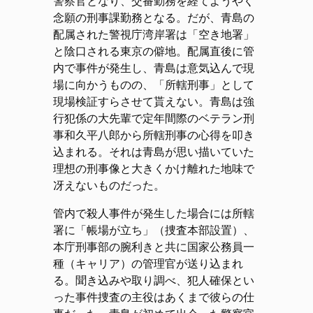
警察官となり、交番勤務を経てようやく
念願の刑事課勤務となる。だが、青島の
配属された警視庁湾岸署は「空き地署」
と陰口される東京の僻地。配属直後に管
内で事件が発生し、青島は意気込んで現
場に向かうものの、「所轄刑事」として
現場検証すらさせて貰えない。青島は強
行犯係の大先輩で定年間際のベテラン刑
事和久平八郎から所轄刑事の心得を叩き
込まれる。それは青島が思い描いていた
理想の刑事像と大きくかけ離れた地味で
冴えないものだった。
管内で殺人事件が発生した場合には所轄
署に「帳場が立ち」（捜査本部設置）、
本庁刑事部の腕利きと共に国家公務員一
種（キャリア）の管理官が送り込まれ
る。聞き込みや取り調べ、犯人確保とい
った事件捜査の主役はあくまで彼らの仕