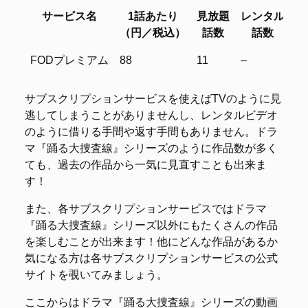
サービス名
1話あたり
見放題
レンタル
（円／税込）
話数
話数
（
サービス名
1話あたり
見放題
レンタル
FODプレミアム
88
11
–
97
（円／税込）
話数
話数
（
サブスクリプションサービスを使えばTVのように見
逃してしまうことがありませんし、レンタルビデオ
のように借りる手間や返す手間もありません。ドラ
マ『踊る大捜査線』シリーズのように作品数が多く
ても、過去の作品から一気に見直すことも出来ま
す！
また、各サブスクリプションサービスではドラマ
『踊る大捜査線』シリーズ以外にもたくさんの作品
を楽しむことが出来ます！他にどんな作品があるか
気になる方は各サブスクリプションサービスの公式
サイトを覗いてみましょう。
ここからはドラマ『踊る大捜査線』シリーズの動画