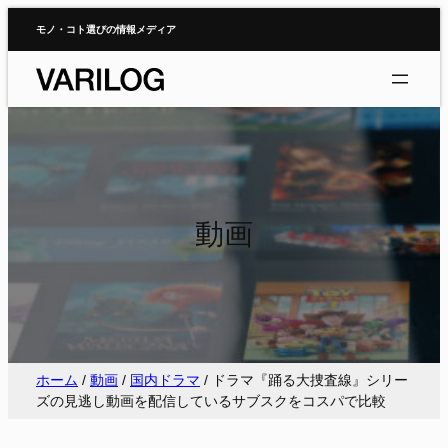
内
モノ・コト選びの情報メディア
容
を
ス
キ
ッ
プ
動画
ホーム
/
動画
/
国内ドラマ
/
ドラマ『踊る大捜査線』シリー
ズの見逃し動画を配信しているサブスクをコスパで比較