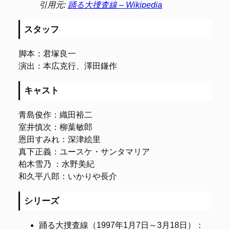
引用元:
踊る大捜査線 – Wikipedia
スタッフ
脚本：君塚良一
演出：本広克行、澤田鎌作
キャスト
青島俊作：織田裕二
室井慎次：柳葉敏郎
恩田すみれ：深津絵里
真下正義：ユースケ・サンタマリア
柏木雪乃 ：水野美紀
和久平八郎：いかりや長介
シリーズ
踊る大捜査線（1997年1月7日～3月18日）：