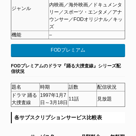
内映画／海外映画／ドキュメンタ
ジャンル
リー／スポーツ・エンタメ／アナ
ウンサー／FODオリジナル／キッ
ズ
機能
–
FODプレミアム
FODプレミアムの
ドラマ『踊る大捜査線』シリーズ配
信状況
題名
時期
話数
配信状況
ドラマ 踊る
1997年1月7
11話
見放題
大捜査線
日～3月18日
各サブスクリプションサービス比較表