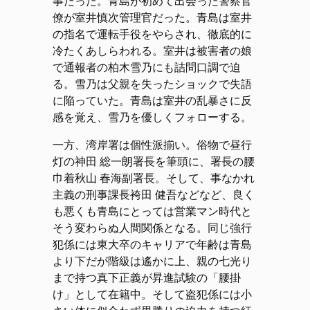
事だった。青島が初めて出会った警察官
僚が室井慎次管理官だった。青島は室井
の指名で運転手役をやらされ、徹底的に
冷たくあしらわれる。室井は被害者の娘
で通報者の柏木雪乃にも詰問口調で迫
る。雪乃は父親を失ったショックで失語
に陥っていた。青島は室井の乱暴さに反
感を覚え、雪乃を優しくフォローする。
一方、湾岸署は個性派揃い。俗物で昼行
灯の神田 総一朗署長を筆頭に、署長の腰
巾着秋山 春海副署長。そして、事なかれ
主義の刑事課長袴田 健吾などなど、良く
も悪くも青島にとっては営業マン時代と
そう変わらぬ人間関係となる。同じ強行
犯係には東大卒のキャリアで年齢は青島
より下だが階級は遙かに上、親の七光り
まで持つ真下正義が昇進試験の「腰掛
け」として在籍中。そして盗犯係には小