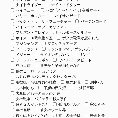
ナイトライダー
ナイト・ドクター
ハイキュー!!
ハコヅメ ～たたかう! 交番女子～
ハリー・ポッター
バイオハザード
バック・トゥ・ザ・フューチャー
バージンロード
パイレーツ・オブ・カリビアン
プリズン・ブレイク
ヘルタースケルター
ボイス 110緊急指令室
ボクの殺意が恋をした
マジシャンズ
マスケティアーズ
マトリックス
ミッション:インポッシブル
メジャー
ライオンのおやつ
リング
リーサル・ウェポン
ワイルド・スピード
ワカコ酒
世界から猫が消えたなら
僕のヒーローアカデミア
八月は夜のバッティングセンターで。
准教授・高槻彰良の推察
凪のお暇
刑事7人
北の国から
半妖の夜叉姫
古畑任三郎
大豆田とわ子と三人の元夫
女の戦争～バチェラー殺人事件～
好きな人がいること
孤独のグルメ
家なき子
年の差婚
彼女のウラ世界
彼女はキレイだった
推しの王子様
映画音楽