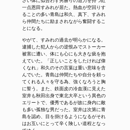
さい体に似合わず男勝りの迫力を持つ紅
一点恩田すみれが居た。熱血が空回りす
ることの多い青島は和久、真下、すみれ
ら仲間たちに励まされながら奮闘するこ
とになる。
やがて、すみれの過去が明らかになる。
逮捕した犯人からの逆恨みでストーカー
被害に遭い、体にも心にも大きな疵を抱
えていた。「正しいことをしたければ偉
くなれ」和久のその言葉は重い意味を含
んでいた。青島は仲間たちや自分を頼っ
てくれる人々を守る為、強くなろうと胸
に誓う。また、鉄面皮の冷血漢に見えた
室井も秋田出身で東北大卒という異色の
エリートで、優秀であるが故に身内に敵
も多い孤独な男だった。室井は次第に青
島を認め、目を掛けるようになるがそれ
はお互いにとって辛く険しい道程となっ