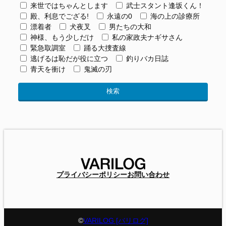
来世ではちゃんとします
武士スタント逢坂くん！
殿、利息でござる!
永遠の0
海の上の診療所
漂着者
犬夜叉
男たちの大和
神様、もう少しだけ
私の家政夫ナギサさん
緊急取調室
踊る大捜査線
逃げるは恥だが役に立つ
釣りバカ日誌
青天を衝け
鬼滅の刃
プライバシーポリシー
お問い合わせ
©
VARILOG [バリログ]