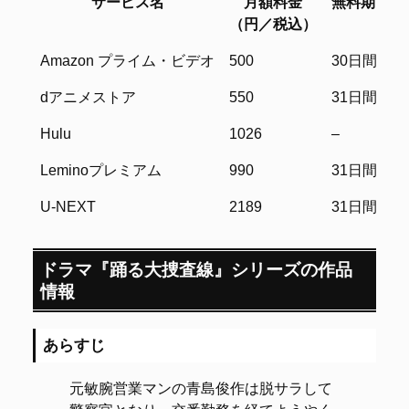
サービス名
月額料金
無料期間
（円／税込）
サービス名
月額料金
無料期間
Amazon プライム・ビデオ
500
30日間
（円／税込）
dアニメストア
550
31日間
Hulu
1026
–
Leminoプレミアム
990
31日間
U-NEXT
2189
31日間
ドラマ『踊る大捜査線』シリーズの作品
情報
あらすじ
元敏腕営業マンの青島俊作は脱サラして