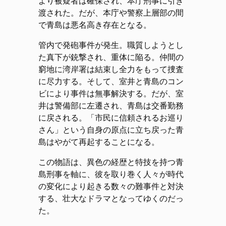
より被疑者は確保され、本庁刑事に引き
渡された。だが、本庁や警察上層部の間
で青島は悪名高き存在となる。
管内で発砲事件が発生。職質しようとし
た真下が銃撃され、重体に陥る。仲間の
窮地に湾岸署は結束し全力をもって捜査
に尽力する。そして、室井と青島のコン
ビにより事件は無事解決する。だが、室
井は警備部に左遷され、青島は交番勤務
に戻される。「市民に信頼されるお巡り
さん」という自身の原点に立ち戻った青
島はやがて再起することになる。
この物語は、異色の経歴と特技を持つ青
島刑事を軸に、彼を取り巻く人々が時代
の変化により起きる数々の難事件と対決
する、壮大なドラマとなってゆくのだっ
た。