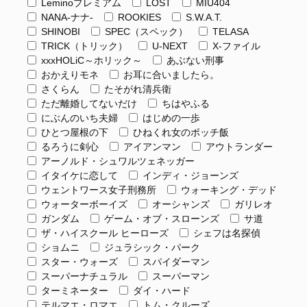
Leminoプレミアム
LOST
MIU404
NANA-ナナ-
ROOKIES
S.W.A.T.
SHINOBI
SPEC（スペック）
TELASA
TRICK（トリック）
U-NEXT
X-ファイル
xxxHOLiC～ホリック～
あぶない刑事
おかえりモネ
お耳に合いましたら。
さくらん
たそがれ清兵衛
ただ離婚してないだけ
ちはやふる
にぶんのいち夫婦
はじめの一歩
ひとつ屋根の下
ひねくれ女のボッチ飯
るろうに剣心
アイアンマン
アウトランダー
アーノルド・シュワルツェネッガー
イタイケに恋して
インディ・ジョーンズ
ウェントワース女子刑務所
ウォーキング・デッド
ウォーターボーイズ
オーシャンズ
ガリレオ
ガンダム
ゲーム・オブ・スローンズ
サ道
ザ・ハイスクール ヒーローズ
シェフは名探偵
ショムニ
ジュラシック・パーク
スター・ウォーズ
スパイダーマン
スーパーナチュラル
スーパーマン
ターミネーター
ダイ・ハード
テルマエ・ロマエ
トム・クルーズ