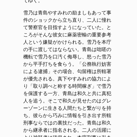
てゆく。
雪乃は青島やすみれの励ましもあって事
件のショックから立ち直り、二人に憧れ
て警察官を目指すようになっていた。と
ころがそんな彼女に麻薬密輸の重要参考
人という嫌疑がかけられる。雪乃を本庁
の手に渡してはならない。青島は咄嗟の
機転で雪乃を口汚く侮辱し、怒った雪乃
から平手打ちを食らう。「公務執行妨害
による逮捕」その場合、勾留権は所轄署
が優先される。真下やすみれの協力によ
り「取り調べと称する時間稼ぎ」で雪乃
を保護する一方、青島は和久と共に真犯
人を追う。そこで和久が見せたのはグレ
ーゾーンに生きる人間たちと繋がりを持
ち、彼らから巧みに情報を引き出す所轄
刑事ならではの裏技だった。青島は和久
から継承者に指名される。二人の活躍に