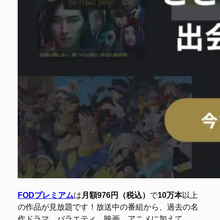
FODプレミアム
は
月額976円（税込）
で
10万本
以上
の作品が見放題です！放送中の番組から、過去の名
作ドラマ、バラエティ、映画、アニメに加えて、