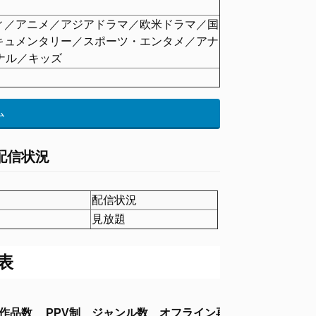
ィ／アニメ／アジアドラマ／欧米ドラマ／国
キュメンタリー／スポーツ・エンタメ／アナ
ナル／キッズ
ム
配信状況
配信状況
見放題
表
作品数
PPV制
ジャンル数
オフライン再生
同時視聴