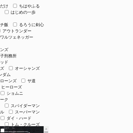
だけ
ちはやふる
はじめの一歩
チ飯
るろうに剣心
アウトランダー
ワルツェネッガー
ンズ
子刑務所
ッド
ズ
オーシャンズ
ンダム
ローンズ
サ道
 ヒーローズ
ショムニ
ーク
スパイダーマン
ル
スーパーマン
ダイ・ハード
トム・クルーズ
ナイト・ドクター