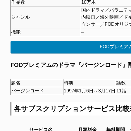
作品数
10万本
国内ドラマ／バラエテ
ジャンル
内映画／海外映画／ド
ウンサー／FODオリジ
機能
–
FODプレミア
FODプレミアムの
ドラマ『バージンロード』
題名
時期
話数
バージンロード
1997年1月6日～3月17日
11話
各サブスクリプションサービス比較
サービス名
月額料金
無料期間