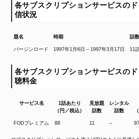
各サブスクリプションサービスのド
信状況
題名
時期
話
題名
時期
話
バージンロード
1997年1月6日 – 1997年3月17日
11
各サブスクリプションサービスのド
聴料金
サービス名
1話あたり
見放題
レンタル
（円／税込）
話数
話数
（
サービス名
1話あたり
見放題
レンタル
FODプレミアム
88
11
–
9
（円／税込）
話数
話数
（