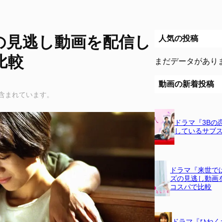
の見逃し動画を配信し
人気の投稿
比較
まだデータがあり
動画の新着投稿
含まれています。
ドラマ『3Bの
しているサブ
ドラマ『来世で
ズの見逃し動画
コスパで比較
ドラマ『ひねく