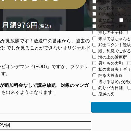
大豆田とわ子と三
女の戦争～バチェ
好きな人がいるこ
家なき子
年
彼女のウラ世界
推しの王子様
来世ではちゃんと
品が見放題です！放送中の番組から、過去の
武士スタント逢坂
だけでしか見ることができないオリジナルド
殿、利息でござる
海の上の診療所
男たちの大和
オンデマンド(FOD)」ですが、フジテレ
私の家政夫ナギサ
ます。
踊る大捜査線
逃げるは恥だが役
上が追加料金なしで読み放題
、
対象のマンガ
釣りバカ日誌
とも出来るようになります！
鬼滅の刃
PV制