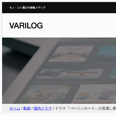
内
モノ・コト選びの情報メディア
容
を
ス
キ
ッ
プ
ホーム
/
動画
/
国内ドラマ
/
ドラマ『バージンロード』の見逃し動