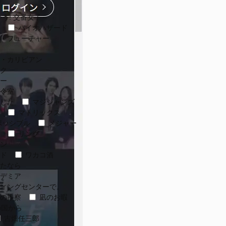
う! 交番女子～
バイオハザード
・フューチャー
・カリビアン
ク
ー
指令室
した
マジシャンズ
マトリックス
ポッシブル
メジャー
リング
ン
ド
ワカコ酒
たなら
デミア
ィングセンターで。
の推察
凪のお暇
国から
古畑任三郎