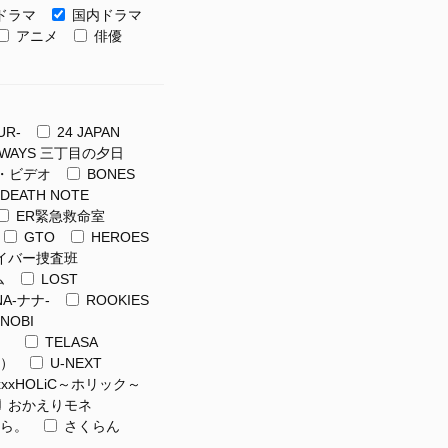
ドラマ
国内ドラマ
アニメ
俳優
アム
Hulu
Leminoプレミアム
U-NEXT
UR-
24 JAPAN
アム
Hulu
Leminoプレミアム
U-NEXT
LWAYS 三丁目の夕日
–
–
–
ム・ビデオ
BONES
DEATH NOTE
ER緊急救命室
GTO
HEROES
サイバー捜査班
ム
LOST
A-ナナ-
ROOKIES
NOBI
）
TELASA
ク）
U-NEXT
xxxHOLiC～ホリック～
おかえりモネ
ら。
さくらん