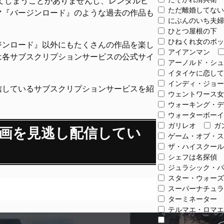
てしまうことがありませんし、レンタルビ
ただ離婚してない
マ『バージンロード』のような過去の作品も
にぶんのいち夫婦
ひとつ屋根の下
ひねくれ女のボッ
ジンロード』以外にもたくさんの作品を楽し
アイアンマン
は各サブスクリプションサービスの公式サイ
アーノルド・シュ
イタイケに恋して
インディ・ジョー
信しているサブスクリプションサービスを紹
ウェントワース女
ウォーキング・デ
ウォーターボーイ
ガリレオ
ガ
画を見逃し配信してい
ゲーム・オブ・ス
ザ・ハイスクール
ス
シェフは名探偵
ジュラシック・パ
スター・ウォーズ
スーパーナチュラ
ターミネーター
テルマエ・ロマエ
ナイトライダー