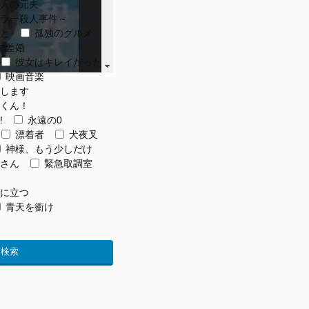
人の元夫
ラー殺人事件～
と
孤独のグルメ
の差婚
彼女はキレイだった
映画音楽
します
くん！
!
永遠の0
漂着者
犬夜叉
神様、もう少しだけ
さん
緊急取調室
に立つ
青天を衝け