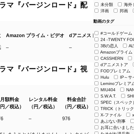
ラマ『バージンロード』配
未分類
海外
洋画
邦画
動画のタグ
#コールドゲーム
数
Amazon プライム・ビデオ
dアニメストア
FODプレミ
24 -TWENTY FO
数
Amazon プライム・ビデオ
dアニメストア
FODプレミ
3Bの恋人
A
話
–
–
見放題
Amazonプライ
CASSHERN
dアニメストア
ラマ『バージンロード』視
FODプレミアム
Hulu
IP～
Leminoプレミア
MIU404
NAN
S.W.A.T.
SHI
月額料金
レンタル料金
料金合計
SPEC（スペック
円／税込）
（円／税込）
（円／税込）
TRICK（トリッ
X-ファイル
月額料金
レンタル料金
料金合計
76
–
976
あぶない刑事
円／税込）
（円／税込）
（円／税込）
お耳に合いました
たそがれ清兵衛