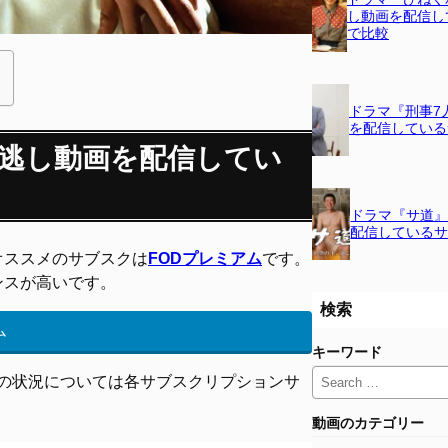
し動画を配信し
で比較
ドラマ『刑事7
を配信している
逃し動画を配信してい
ドラマ『サ道
配信している
オススメのサブスクは
FODプレミアム
です。
ンスが高いです。
検索
ム
キーワード
最新の状況については各サブスクリプションサ
。
動画のカテゴリー