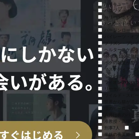
ハイキュー!!
ハコヅメ ～たたか
ハリー・ポッター
バック・トゥ・ザ
バージンロード
パイレーツ・オブ
プリズン・ブレイ
ヘルタースケルタ
ボイス 110緊急
ボクの殺意が恋を
マスケティアーズ
ミッション:イン
ライオンのおやつ
リーサル・ウェポ
ワイルド・スピー
世界から猫が消え
僕のヒーローアカ
八月は夜のバッテ
准教授・高槻彰良
刑事7人
北の
半妖の夜叉姫