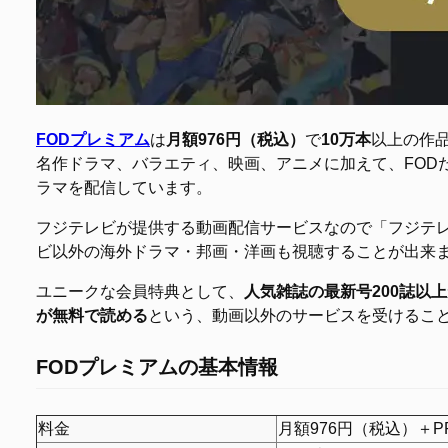
FODプレミアム
は
月額976円（税込）
で
10万本
以上の作
名作ドラマ、バラエティ、映画、アニメに加えて、FOD
ラマを配信しています。
フジテレビが提供する動画配信サービスなので「フジテレビ
ビ以外の海外ドラマ・邦画・洋画も視聴することが出来
ユニークな会員特典として、
人気雑誌の最新号200誌以
が無料で読める
という、動画以外のサービスを受けるこ
FODプレミアムの基本情報
料金
月額976円（税込）＋P