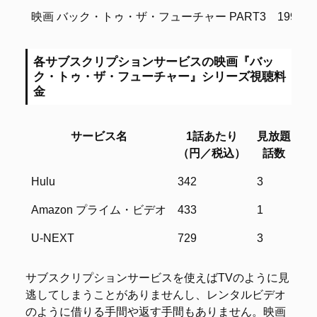
映画 バック・トゥ・ザ・フューチャー PART3
1990年
各サブスクリプションサービスの映画『バッ
ク・トゥ・ザ・フューチャー』シリーズ視聴料
金
サービス名
1話あたり
見放題
レ
（円／税込）
話数
サービス名
1話あたり
見放題
レ
Hulu
342
3
–
（円／税込）
話数
Amazon プライム・ビデオ
433
1
2
U-NEXT
729
3
–
サブスクリプションサービスを使えばTVのように見
逃してしまうことがありませんし、レンタルビデオ
のように借りる手間や返す手間もありません。映画