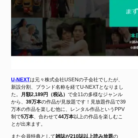
U-NEXT
は元々株式会社USENの子会社でしたが、
新設分割、ブランド名称を経てU-NEXTとなりまし
た。
月額2,189円（税込）
で全11の多様なジャンル
から、
39万本
の作品が見放題です！見放題作品で39
万本の作品を楽しむ他に、レンタル作品というPPV
制で
5万本
、合わせて
44万本
以上の作品を楽しむこ
とが出来ます。
また会員特典として
雑誌が210誌以上読み放題
の