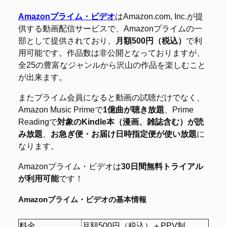
Amazonプライム・ビデオ
はAmazon.com, Inc.が提
供する動画配信サービスで、Amazonプライムの一
部として提供されており、
月額500円（税込）
で利
用可能です。作品数は非公開となっておりますが、
全25の豊富なジャンルから沢山の作品を楽しむこと
が出来ます。
またプライム会員になると動画の試聴だけでなく、
Amazon Music Primeで
1億曲が聴き放題
、Prime
Readingで
対象のKindle本（漫画、雑誌含む）が読
み放題
、
お急ぎ便・お届け日時指定便が使い放題
に
なります。
Amazonプライム・ビデオは
30日間無料トライアル
が利用可能
です！
Amazonプライム・ビデオの
基本情報
料金
月額500円（税込）＋PPV制