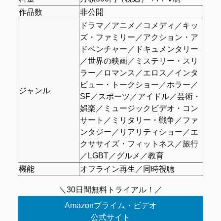
作品数
非公開
ドラマ／アニメ／コメディ／キッ
ズ・ファミリー／アクション・ア
ドベンチャー／ドキュメンタリー
／世界の映画／ミステリー・スリ
ラー／ロマンス／エロス／インタ
ビュー・トークショー／ホラー／
ジャンル
SF／スポーツ／アイドル／芸術・
娯楽／ミュージックビデオ・コン
サート／ミリタリー・戦争／ファ
ンタジー／リアリティショー／エ
クササイズ・フィットネス／旅行
／LGBT／グルメ／教育
機能
オフライン再生／同時視聴
＼30日間無料トライアル！／
Amazonプライム・ビデオ
公式サイト