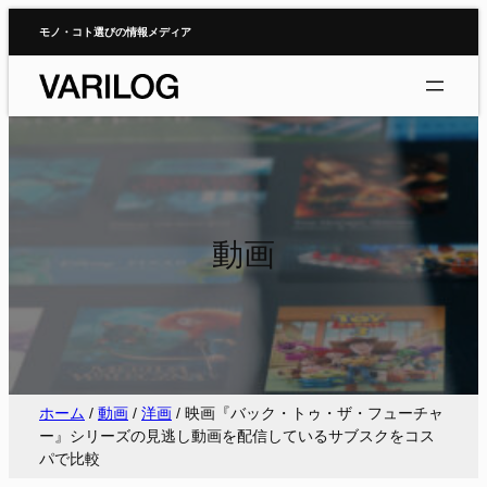
内
モノ・コト選びの情報メディア
容
を
ス
キ
ッ
プ
動画
ホーム
/
動画
/
洋画
/
映画『バック・トゥ・ザ・フューチャ
ー』シリーズの見逃し動画を配信しているサブスクをコス
パで比較