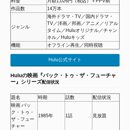
料金
月額1,026円（税込）＋PPV制
作品数
14万本
海外ドラマ・TV／国内ドラマ・
TV／洋画／邦画／アニメ／リアル
ジャンル
タイム／Huluオリジナル／チャン
ネル／Huluキッズ
機能
オフライン再生／同時視聴
Hulu公式サイト
Huluの映画『バック・トゥ・ザ・フューチャ
ー』シリーズ
配信状況
題名
時期
話数
配信状況
映画 バッ
ク・トゥ・
1985年
1話
見放題
ザ・フュー
チャー