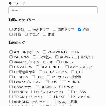
キーワード
動画のカテゴリー
未分類
海外ドラマ
国内ドラマ
洋画
邦画
アニメ
俳優
動画のタグ
#コールドゲーム
24 -TWENTY FOUR-
24 JAPAN
3Bの恋人
ALWAYS 三丁目の夕日
Amazonプライム・ビデオ
BONES
CASSHERN
DEATH NOTE
dアニメストア
ER緊急救命室
FODプレミアム
GTO
HEROES
Hulu
IP～サイバー捜査班
Leminoプレミアム
LOST
MIU404
NANA-ナナ-
ROOKIES
S.W.A.T.
SHINOBI
SPEC（スペック）
TELASA
TRICK（トリック）
U-NEXT
X-ファイル
xxxHOLiC～ホリック～
あぶない刑事