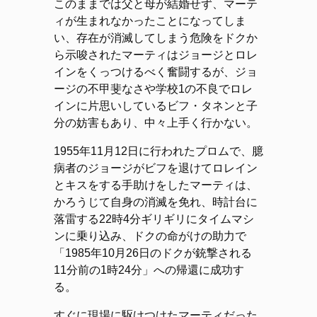
このままでは父と母が結婚せず、マーテ
ィが生まれなかったことになってしま
い、存在が消滅してしまう危険をドクか
ら示唆されたマーティはジョージとロレ
インをくっつけるべく奮闘するが、ジョ
ージの不甲斐なさや学校1の不良でロレ
インに片思いしているビフ・タネンと子
分の妨害もあり、中々上手く行かない。
1955年11月12日に行われたプロムで、臆
病者のジョージがビフを退けてロレイン
とキスをする手助けをしたマーティは、
かろうじて自身の消滅を免れ、時計台に
落雷する22時4分ギリギリにタイムマシ
ンに乗り込み、ドクの命がけの助力で
「1985年10月26日のドクが銃撃される
11分前の1時24分」への帰還に成功す
る。
すぐに現場に駆けつけたマーティだった