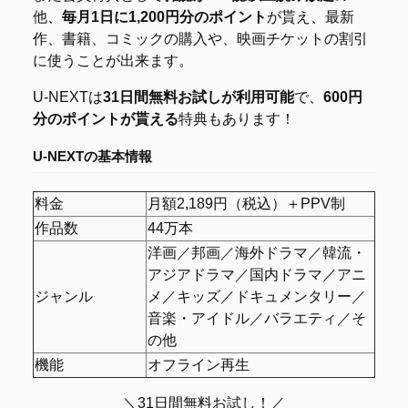
他、
毎月1日に1,200円分のポイント
が貰え、最新
作、書籍、コミックの購入や、映画チケットの割引
に使うことが出来ます。
U-NEXTは
31日間無料お試しが利用可能
で、
600円
分のポイントが貰える
特典もあります！
U-NEXTの基本情報
料金
月額2,189円（税込）＋PPV制
作品数
44万本
洋画／邦画／海外ドラマ／韓流・
アジアドラマ／国内ドラマ／アニ
ジャンル
メ／キッズ／ドキュメンタリー／
音楽・アイドル／バラエティ／そ
の他
機能
オフライン再生
＼31日間無料お試し！／