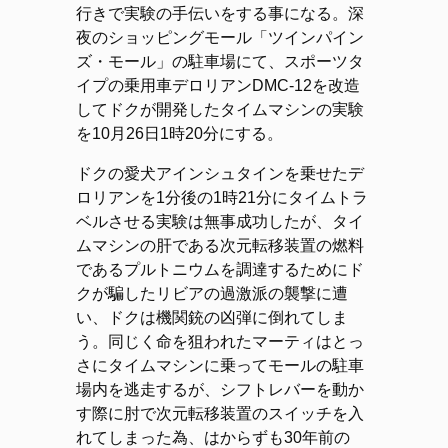
行きで実験の手伝いをする事になる。深
夜のショッピングモール「ツインパイン
ズ・モール」の駐車場にて、スポーツタ
イプの乗用車デロリアンDMC-12を改造
してドクが開発したタイムマシンの実験
を10月26日1時20分にする。
ドクの愛犬アインシュタインを乗せたデ
ロリアンを1分後の1時21分にタイムトラ
ベルさせる実験は無事成功したが、タイ
ムマシンの肝である次元転移装置の燃料
であるプルトニウムを調達するためにド
クが騙したリビアの過激派の襲撃に遭
い、ドクは機関銃の凶弾に倒れてしま
う。同じく命を狙われたマーティはとっ
さにタイムマシンに乗ってモールの駐車
場内を逃走するが、シフトレバーを動か
す際に肘で次元転移装置のスイッチを入
れてしまった為、はからずも30年前の