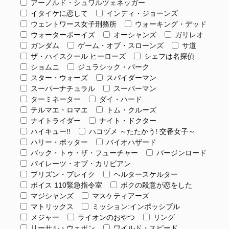
アーノルド・シュワルツェネッガー
イタイケに恋して
インディ・ジョーンズ
ウェントワース女子刑務所
ウォーキング・デッド
ウォーターボーイズ
オーシャンズ
ガリレオ
ガンダム
ゲーム・オブ・スローンズ
サ道
ザ・ハイスクール ヒーローズ
シェフは名探偵
ショムニ
ジュラシック・パーク
スター・ウォーズ
スパイダーマン
スーパーナチュラル
スーパーマン
ターミネーター
ダイ・ハード
テルマエ・ロマエ
トム・クルーズ
ナイトライダー
ナイト・ドクター
ハイキュー!!
ハコヅメ ～たたかう! 交番女子～
ハリー・ポッター
バイオハザード
バック・トゥ・ザ・フューチャー
バージンロード
パイレーツ・オブ・カリビアン
プリズン・ブレイク
ヘルタースケルター
ボイス 110緊急指令室
ボクの殺意が恋をした
マジシャンズ
マスケティアーズ
マトリックス
ミッション:インポッシブル
メジャー
ライオンのおやつ
リング
リーサル・ウェポン
ワイルド・スピード