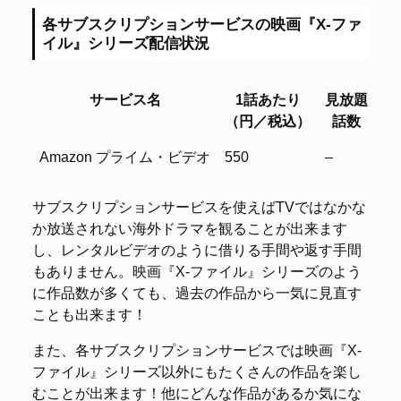
各サブスクリプションサービスの映画『X-ファ
イル』シリーズ配信状況
サービス名
1話あたり
見放題
レ
（円／税込）
話数
サービス名
1話あたり
見放題
レ
Amazon プライム・ビデオ
550
–
2
（円／税込）
話数
サブスクリプションサービスを使えばTVではなかな
か放送されない海外ドラマを観ることが出来ます
し、レンタルビデオのように借りる手間や返す手間
もありません。映画『X-ファイル』シリーズのよう
に作品数が多くても、過去の作品から一気に見直す
ことも出来ます！
また、各サブスクリプションサービスでは映画『X-
ファイル』シリーズ以外にもたくさんの作品を楽し
むことが出来ます！他にどんな作品があるか気にな