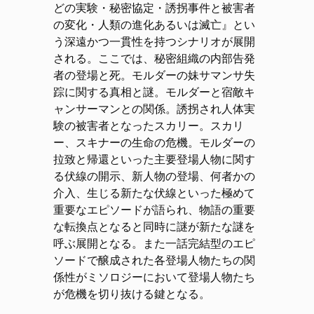
どの実験・秘密協定・誘拐事件と被害者
の変化・人類の進化あるいは滅亡』とい
う深遠かつ一貫性を持つシナリオが展開
される。ここでは、秘密組織の内部告発
者の登場と死。モルダーの妹サマンサ失
踪に関する真相と謎。モルダーと宿敵キ
ャンサーマンとの関係。誘拐され人体実
験の被害者となったスカリー。スカリ
ー、スキナーの生命の危機。モルダーの
拉致と帰還といった主要登場人物に関す
る伏線の開示、新人物の登場、何者かの
介入、生じる新たな伏線といった極めて
重要なエピソードが語られ、物語の重要
な転換点となると同時に謎が新たな謎を
呼ぶ展開となる。また一話完結型のエピ
ソードで醸成された各登場人物たちの関
係性がミソロジーにおいて登場人物たち
が危機を切り抜ける鍵となる。