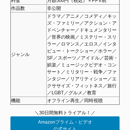
料金
月額500円（税込）＋PPV制
作品数
非公開
ドラマ／アニメ／コメディ／キッ
ズ・ファミリー／アクション・ア
ドベンチャー／ドキュメンタリー
／世界の映画／ミステリー・スリ
ラー／ロマンス／エロス／インタ
ビュー・トークショー／ホラー／
ジャンル
SF／スポーツ／アイドル／芸術・
娯楽／ミュージックビデオ・コン
サート／ミリタリー・戦争／ファ
ンタジー／リアリティショー／エ
クササイズ・フィットネス／旅行
／LGBT／グルメ／教育
機能
オフライン再生／同時視聴
＼30日間無料トライアル！／
Amazonプライム・ビデオ
公式サイト