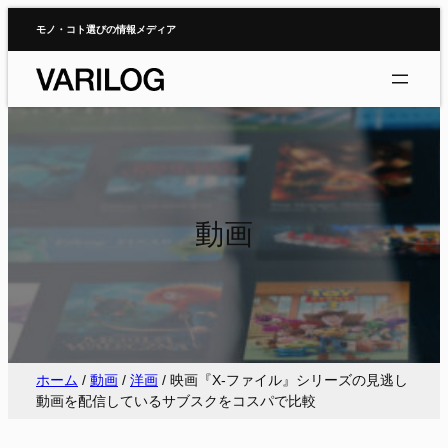
内
モノ・コト選びの情報メディア
容
を
ス
キ
ッ
プ
動画
ホーム
/
動画
/
洋画
/
映画『X-ファイル』シリーズの見逃し
動画を配信しているサブスクをコスパで比較