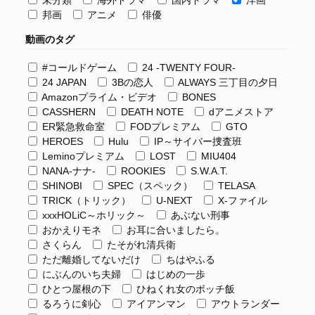
未分類
海外ドラマ
国内ドラマ
洋画
邦画
アニメ
俳優
動画のタグ
#コールドゲーム
24 -TWENTY FOUR-
24 JAPAN
3Bの恋人
ALWAYS 三丁目の夕日
Amazonプライム・ビデオ
BONES
CASSHERN
DEATH NOTE
dアニメストア
ER緊急救命室
FODプレミアム
GTO
HEROES
Hulu
IP～サイバー捜査班
Leminoプレミアム
LOST
MIU404
NANA-ナナ-
ROOKIES
S.W.A.T.
SHINOBI
SPEC（スペック）
TELASA
TRICK（トリック）
U-NEXT
X-ファイル
xxxHOLiC～ホリック～
あぶない刑事
おかえりモネ
お耳に合いましたら。
さくらん
たそがれ清兵衛
ただ離婚してないだけ
ちはやふる
にぶんのいち夫婦
はじめの一歩
ひとつ屋根の下
ひねくれ女のボッチ飯
るろうに剣心
アイアンマン
アウトランダー