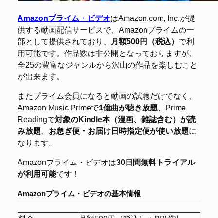
Amazonプライム・ビデオ
はAmazon.com, Inc.が提
供する動画配信サービスで、Amazonプライムの一
部として提供されており、
月額500円（税込）
で利
用可能です。作品数は非公開となっておりますが、
全25の豊富なジャンルから沢山の作品を楽しむこと
が出来ます。
またプライム会員になると動画の試聴だけでなく、
Amazon Music Primeで
1億曲が聴き放題
、Prime
Readingで
対象のKindle本（漫画、雑誌含む）が読
み放題
、
お急ぎ便・お届け日時指定便が使い放題
に
なります。
Amazonプライム・ビデオは
30日間無料トライアル
が利用可能
です！
Amazonプライム・ビデオの
基本情報