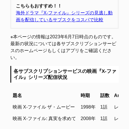
こちらもおすすめ！！
海外ドラマ『X-ファイル』シリーズの見逃し動
画を配信しているサブスクをコスパで比較
※本ページの情報は2023年6月7日時点のものです。
最新の状況については各サブスクリプションサービ
スのホームページもしくはアプリをご確認くださ
い。
各サブスクリプションサービスの映画『X-ファ
イル』シリーズ配信状況
題名
時期
話数
Amaz
題名
時期
話数
Amaz
映画 X-ファイル ザ・ムービー
1998年
1話
レンタ
映画 X-ファイル: 真実を求めて
2008年
1話
レンタ