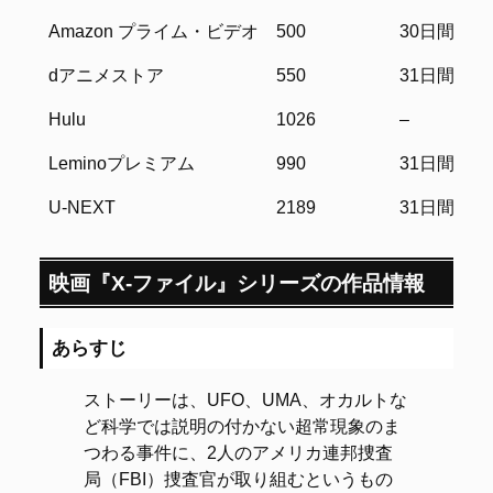
サービス名
月額料金
無料期間
Amazon プライム・ビデオ
500
30日間
（円／税込）
dアニメストア
550
31日間
Hulu
1026
–
Leminoプレミアム
990
31日間
U-NEXT
2189
31日間
映画『X-ファイル』シリーズの作品情報
あらすじ
ストーリーは、UFO、UMA、オカルトな
ど科学では説明の付かない超常現象のま
つわる事件に、2人のアメリカ連邦捜査
局（FBI）捜査官が取り組むというもの