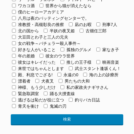
ワカコ酒
世界から猫が消えたなら
僕のヒーローアカデミア
八月は夜のバッティングセンターで。
准教授・高槻彰良の推察
凪のお暇
刑事7人
北の国から
半妖の夜叉姫
古畑任三郎
大豆田とわ子と三人の元夫
女の戦争～バチェラー殺人事件～
好きな人がいること
孤独のグルメ
家なき子
年の差婚
彼女のウラ世界
彼女はキレイだった
推しの王子様
映画音楽
来世ではちゃんとします
武士スタント逢坂くん！
殿、利息でござる!
永遠の0
海の上の診療所
漂着者
犬夜叉
男たちの大和
神様、もう少しだけ
私の家政夫ナギサさん
緊急取調室
踊る大捜査線
逃げるは恥だが役に立つ
釣りバカ日誌
青天を衝け
鬼滅の刃