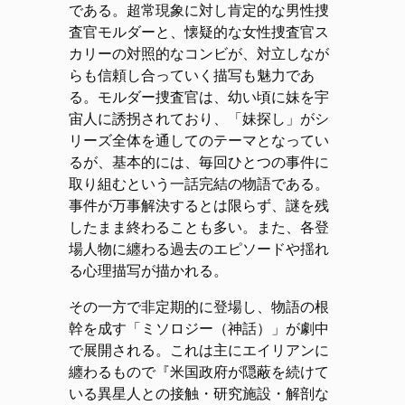
である。超常現象に対し肯定的な男性捜
査官モルダーと、懐疑的な女性捜査官ス
カリーの対照的なコンビが、対立しなが
らも信頼し合っていく描写も魅力であ
る。モルダー捜査官は、幼い頃に妹を宇
宙人に誘拐されており、「妹探し」がシ
リーズ全体を通してのテーマとなってい
るが、基本的には、毎回ひとつの事件に
取り組むという一話完結の物語である。
事件が万事解決するとは限らず、謎を残
したまま終わることも多い。また、各登
場人物に纏わる過去のエピソードや揺れ
る心理描写が描かれる。
その一方で非定期的に登場し、物語の根
幹を成す「ミソロジー（神話）」が劇中
で展開される。これは主にエイリアンに
纏わるもので『米国政府が隠蔽を続けて
いる異星人との接触・研究施設・解剖な