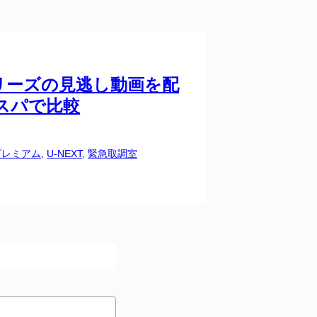
リーズの見逃し動画を配
スパで比較
oプレミアム
, 
U-NEXT
, 
緊急取調室