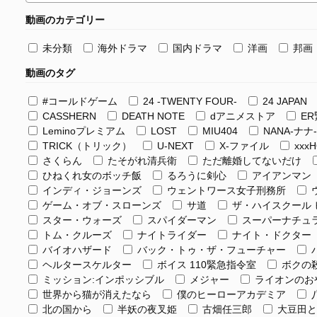
動画のカテゴリー
未分類
海外ドラマ
国内ドラマ
洋画
邦画
動画のタグ
#コールドゲーム
24 -TWENTY FOUR-
24 JAPAN
CASSHERN
DEATH NOTE
dアニメストア
ER
Leminoプレミアム
LOST
MIU404
NANA-ナナ-
TRICK（トリック）
U-NEXT
X-ファイル
xxx
さくらん
たそがれ清兵衛
ただ離婚してないだけ
ひねくれ女のボッチ飯
るろうに剣心
アイアンマン
インディ・ジョーンズ
ウェントワース女子刑務所
ゲーム・オブ・スローンズ
サ道
ザ・ハイスクール 
スター・ウォーズ
スパイダーマン
スーパーナチュ
トム・クルーズ
ナイトライダー
ナイト・ドクター
バイオハザード
バック・トゥ・ザ・フューチャー
ヘルタースケルター
ボイス 110緊急指令室
ボクの
ミッション:インポッシブル
メジャー
ライオンのお
世界から猫が消えたなら
僕のヒーローアカデミア
北の国から
半妖の夜叉姫
古畑任三郎
大豆田と