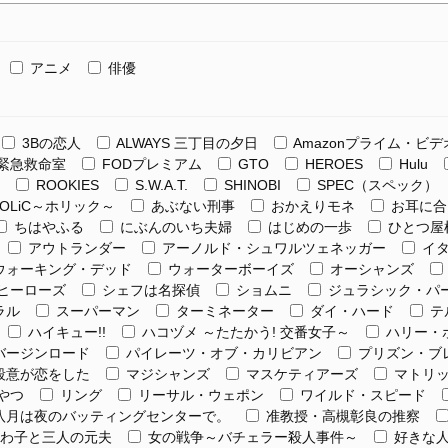
アニメ
俳優
3Bの恋人
ALWAYS 三丁目の夕日
Amazonプライム・ビデ
緊急救命室
FODプレミアム
GTO
HEROES
Hulu
ROOKIES
S.W.A.T.
SHINOBI
SPEC（スペック）
HOLiC～ホリック～
あぶない刑事
おかえりモネ
お耳に合
ちはやふる
にぶんのいち夫婦
はじめの一歩
ひとつ屋
アウトランダー
アーノルド・シュワルツェネッガー
イタ
ウォーキング・デッド
ウォーターボーイズ
オーシャンズ
ヒーローズ
シェフは名探偵
ショムニ
ジュラシック・パ
ラル
スーパーマン
ターミネーター
ダイ・ハード
テ
ハイキュー!!
ハコヅメ ～たたかう! 交番女子～
ハリー・
バージンロード
パイレーツ・オブ・カリビアン
プリズン・ブ
殺意が恋をした
マジシャンズ
マスケティアーズ
マトリ
やつ
リング
リーサル・ウェポン
ワイルド・スピード
八月は夜のバッティングセンターで。
准教授・高槻彰良の推察
わ子と三人の元夫
女の戦争～バチェラー殺人事件～
好きな人