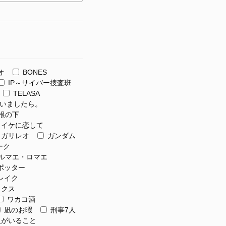
オ
BONES
IP～サイバー捜査班
TELASA
いましたら。
根の下
イケに恋して
ガリレオ
ガンダム
ーク
ルマエ・ロマエ
ポッター
レイク
ックス
ワカコ酒
凪のお暇
刑事7人
がいること