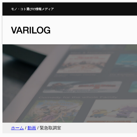
内
モノ・コト選びの情報メディア
容
を
ス
キ
ッ
プ
ホーム
/
動画
/
緊急取調室