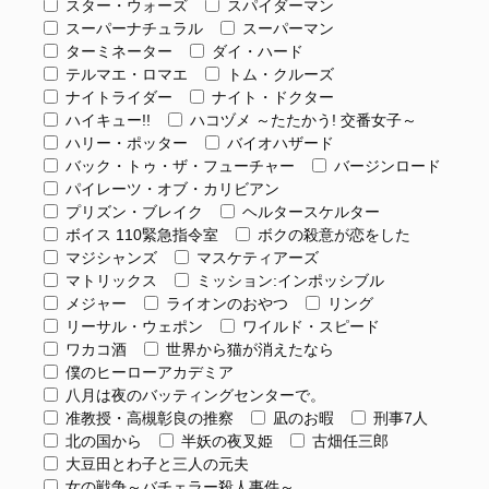
スター・ウォーズ
スパイダーマン
スーパーナチュラル
スーパーマン
ターミネーター
ダイ・ハード
テルマエ・ロマエ
トム・クルーズ
ナイトライダー
ナイト・ドクター
ハイキュー!!
ハコヅメ ～たたかう! 交番女子～
ハリー・ポッター
バイオハザード
バック・トゥ・ザ・フューチャー
バージンロード
パイレーツ・オブ・カリビアン
プリズン・ブレイク
ヘルタースケルター
ボイス 110緊急指令室
ボクの殺意が恋をした
マジシャンズ
マスケティアーズ
マトリックス
ミッション:インポッシブル
メジャー
ライオンのおやつ
リング
リーサル・ウェポン
ワイルド・スピード
ワカコ酒
世界から猫が消えたなら
僕のヒーローアカデミア
八月は夜のバッティングセンターで。
准教授・高槻彰良の推察
凪のお暇
刑事7人
北の国から
半妖の夜叉姫
古畑任三郎
大豆田とわ子と三人の元夫
女の戦争～バチェラー殺人事件～