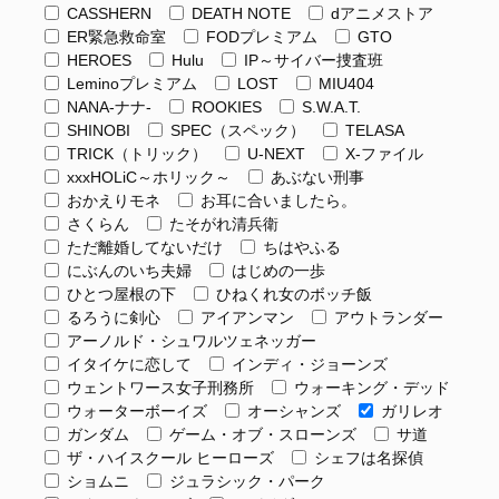
CASSHERN
DEATH NOTE
dアニメストア
ER緊急救命室
FODプレミアム
GTO
HEROES
Hulu
IP～サイバー捜査班
Leminoプレミアム
LOST
MIU404
NANA-ナナ-
ROOKIES
S.W.A.T.
SHINOBI
SPEC（スペック）
TELASA
TRICK（トリック）
U-NEXT
X-ファイル
xxxHOLiC～ホリック～
あぶない刑事
おかえりモネ
お耳に合いましたら。
さくらん
たそがれ清兵衛
ただ離婚してないだけ
ちはやふる
にぶんのいち夫婦
はじめの一歩
ひとつ屋根の下
ひねくれ女のボッチ飯
るろうに剣心
アイアンマン
アウトランダー
アーノルド・シュワルツェネッガー
イタイケに恋して
インディ・ジョーンズ
ウェントワース女子刑務所
ウォーキング・デッド
ウォーターボーイズ
オーシャンズ
ガリレオ
ガンダム
ゲーム・オブ・スローンズ
サ道
ザ・ハイスクール ヒーローズ
シェフは名探偵
ショムニ
ジュラシック・パーク