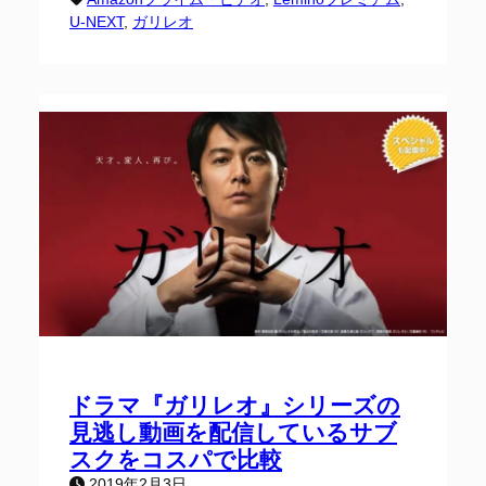
U-NEXT
, 
ガリレオ
ドラマ『ガリレオ』シリーズの
見逃し動画を配信しているサブ
スクをコスパで比較
2019年2月3日