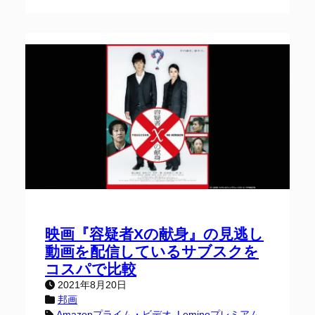
映画『容疑者Xの献身』の見逃し
動画を配信しているサブスクを
コスパで比較
2021年8月20日
邦画
Amazonプライム・ビデオ
, 
Leminoプレミアム
, 