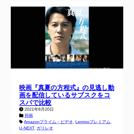
映画『真夏の方程式』の見逃し動
画を配信しているサブスクをコ
スパで比較
2021年8月20日
邦画
Amazonプライム・ビデオ
, 
Leminoプレミアム
, 
U-NEXT
, 
ガリレオ