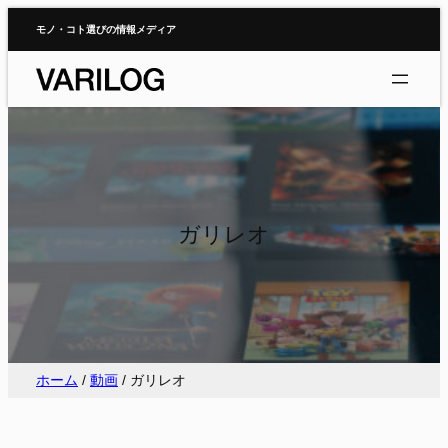
内
モノ・コト選びの情報メディア
容
を
ス
キ
ッ
プ
ガリレオ
ホーム
/
動画
/
ガリレオ