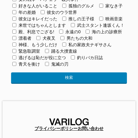
好きな人がいること
孤独のグルメ
家なき子
年の差婚
彼女のウラ世界
彼女はキレイだった
推しの王子様
映画音楽
来世ではちゃんとします
武士スタント逢坂くん！
殿、利息でござる!
永遠の0
海の上の診療所
漂着者
犬夜叉
男たちの大和
神様、もう少しだけ
私の家政夫ナギサさん
緊急取調室
踊る大捜査線
逃げるは恥だが役に立つ
釣りバカ日誌
青天を衝け
鬼滅の刃
プライバシーポリシー
お問い合わせ