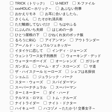
TRICK（トリック）
U-NEXT
X-ファイル
xxxHOLiC～ホリック～
あぶない刑事
おかえりモネ
お耳に合いましたら。
さくらん
たそがれ清兵衛
ただ離婚してないだけ
ちはやふる
にぶんのいち夫婦
はじめの一歩
ひとつ屋根の下
ひねくれ女のボッチ飯
るろうに剣心
アイアンマン
アウトランダー
アーノルド・シュワルツェネッガー
イタイケに恋して
インディ・ジョーンズ
ウェントワース女子刑務所
ウォーキング・デッド
ウォーターボーイズ
オーシャンズ
ガリレオ
ガンダム
ゲーム・オブ・スローンズ
サ道
ザ・ハイスクール ヒーローズ
シェフは名探偵
ショムニ
ジュラシック・パーク
スター・ウォーズ
スパイダーマン
スーパーナチュラル
スーパーマン
ターミネーター
ダイ・ハード
テルマエ・ロマエ
トム・クルーズ
ナイトライダー
ナイト・ドクター
ハイキュー!!
ハコヅメ ～たたかう! 交番女子～