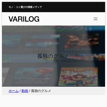
内
モノ・コト選びの情報メディア
容
を
ス
キ
ッ
プ
孤独のグルメ
ホーム
/
動画
/
孤独のグルメ