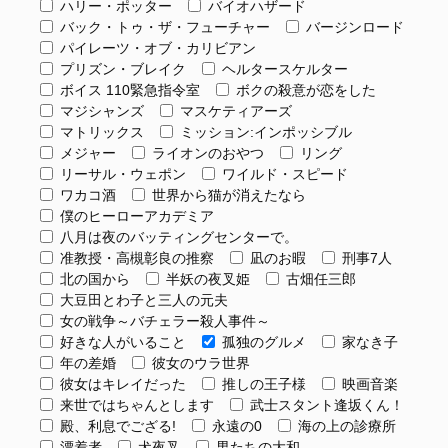
ハリー・ポッター
バイオハザード
バック・トゥ・ザ・フューチャー
バージンロード
パイレーツ・オブ・カリビアン
プリズン・ブレイク
ヘルタースケルター
ボイス 110緊急指令室
ボクの殺意が恋をした
マジシャンズ
マスケティアーズ
マトリックス
ミッション:インポッシブル
メジャー
ライオンのおやつ
リング
リーサル・ウェポン
ワイルド・スピード
ワカコ酒
世界から猫が消えたなら
僕のヒーローアカデミア
八月は夜のバッティングセンターで。
准教授・高槻彰良の推察
凪のお暇
刑事7人
北の国から
半妖の夜叉姫
古畑任三郎
大豆田とわ子と三人の元夫
女の戦争～バチェラー殺人事件～
好きな人がいること
孤独のグルメ
家なき子
年の差婚
彼女のウラ世界
彼女はキレイだった
推しの王子様
映画音楽
来世ではちゃんとします
武士スタント逢坂くん！
殿、利息でござる!
永遠の0
海の上の診療所
漂着者
犬夜叉
男たちの大和