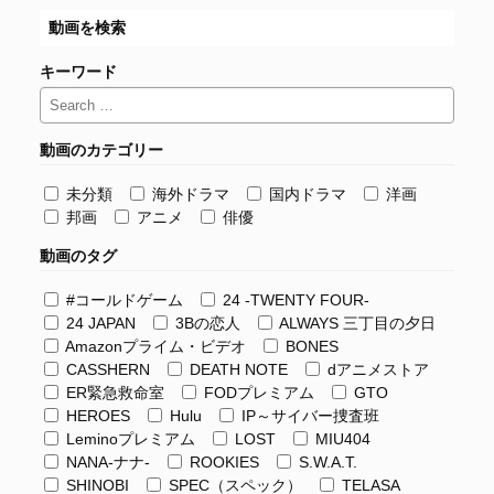
動画を検索
キーワード
動画のカテゴリー
未分類
海外ドラマ
国内ドラマ
洋画
邦画
アニメ
俳優
動画のタグ
#コールドゲーム
24 -TWENTY FOUR-
24 JAPAN
3Bの恋人
ALWAYS 三丁目の夕日
Amazonプライム・ビデオ
BONES
CASSHERN
DEATH NOTE
dアニメストア
ER緊急救命室
FODプレミアム
GTO
HEROES
Hulu
IP～サイバー捜査班
Leminoプレミアム
LOST
MIU404
NANA-ナナ-
ROOKIES
S.W.A.T.
SHINOBI
SPEC（スペック）
TELASA