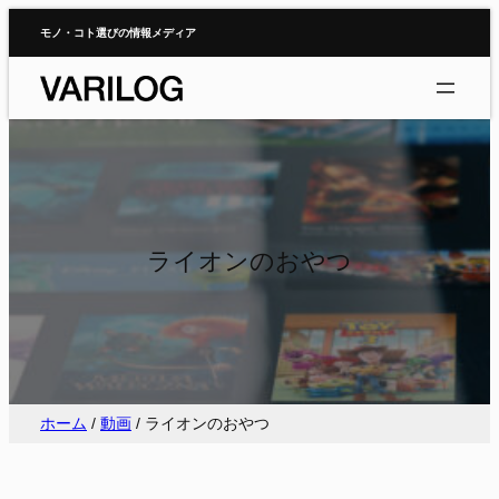
内
モノ・コト選びの情報メディア
容
を
ス
キ
ッ
プ
ライオンのおやつ
ホーム
/
動画
/
ライオンのおやつ