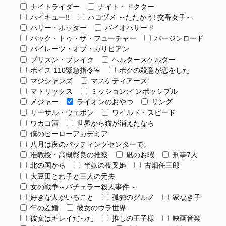
ナイトライダー
ナイト・ドクター
ハイキュー!!
ハコヅメ ～たたかう! 交番女子～
ハリー・ポッター
バイオハザード
バック・トゥ・ザ・フューチャー
バージンロード
パイレーツ・オブ・カリビアン
プリズン・ブレイク
ヘルタースケルター
ボイス 110緊急指令室
ボクの殺意が恋をした
マジシャンズ
マスケティアーズ
マトリックス
ミッション:インポッシブル
メジャー
ライオンのおやつ
リング
リーサル・ウェポン
ワイルド・スピード
ワカコ酒
世界から猫が消えたなら
僕のヒーローアカデミア
八月は夜のバッティングセンターで。
准教授・高槻彰良の推察
凪のお暇
刑事7人
北の国から
半妖の夜叉姫
古畑任三郎
大豆田とわ子と三人の元夫
女の戦争～バチェラー殺人事件～
好きな人がいること
孤独のグルメ
家なき子
年の差婚
彼女のウラ世界
彼女はキレイだった
推しの王子様
映画音楽