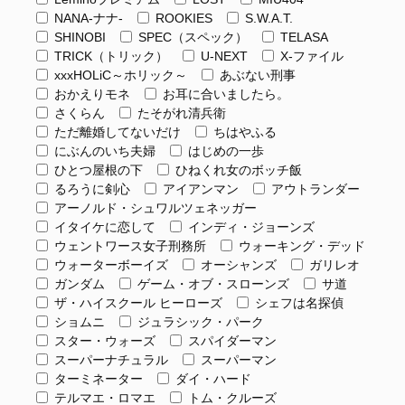
NANA-ナナ-
ROOKIES
S.W.A.T.
SHINOBI
SPEC（スペック）
TELASA
TRICK（トリック）
U-NEXT
X-ファイル
xxxHOLiC～ホリック～
あぶない刑事
おかえりモネ
お耳に合いましたら。
さくらん
たそがれ清兵衛
ただ離婚してないだけ
ちはやふる
にぶんのいち夫婦
はじめの一歩
ひとつ屋根の下
ひねくれ女のボッチ飯
るろうに剣心
アイアンマン
アウトランダー
アーノルド・シュワルツェネッガー
イタイケに恋して
インディ・ジョーンズ
ウェントワース女子刑務所
ウォーキング・デッド
ウォーターボーイズ
オーシャンズ
ガリレオ
ガンダム
ゲーム・オブ・スローンズ
サ道
ザ・ハイスクール ヒーローズ
シェフは名探偵
ショムニ
ジュラシック・パーク
スター・ウォーズ
スパイダーマン
スーパーナチュラル
スーパーマン
ターミネーター
ダイ・ハード
テルマエ・ロマエ
トム・クルーズ