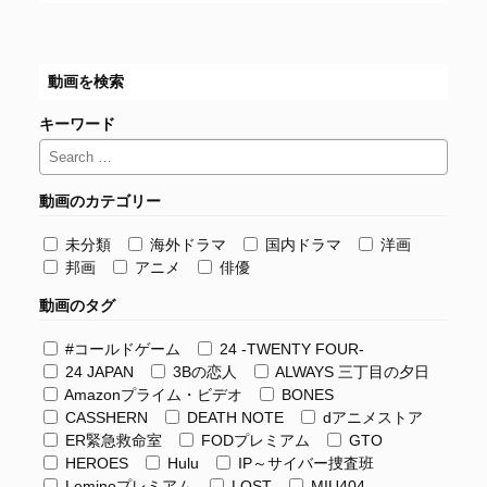
動画を検索
キーワード
動画のカテゴリー
未分類
海外ドラマ
国内ドラマ
洋画
邦画
アニメ
俳優
動画のタグ
#コールドゲーム
24 -TWENTY FOUR-
24 JAPAN
3Bの恋人
ALWAYS 三丁目の夕日
Amazonプライム・ビデオ
BONES
CASSHERN
DEATH NOTE
dアニメストア
ER緊急救命室
FODプレミアム
GTO
HEROES
Hulu
IP～サイバー捜査班
Leminoプレミアム
LOST
MIU404