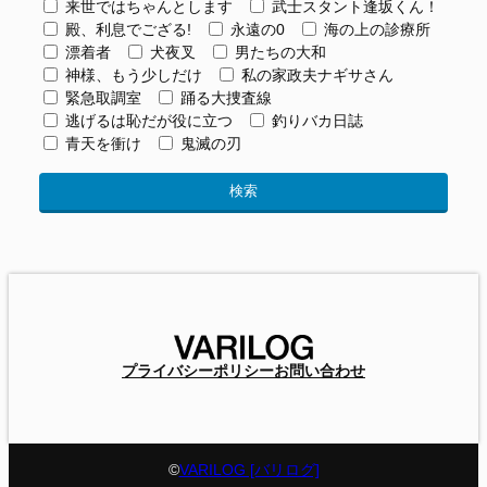
来世ではちゃんとします
武士スタント逢坂くん！
殿、利息でござる!
永遠の0
海の上の診療所
漂着者
犬夜叉
男たちの大和
神様、もう少しだけ
私の家政夫ナギサさん
緊急取調室
踊る大捜査線
逃げるは恥だが役に立つ
釣りバカ日誌
青天を衝け
鬼滅の刃
プライバシーポリシー
お問い合わせ
©
VARILOG [バリログ]