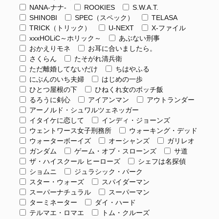
NANA-ナナ-
ROOKIES
S.W.A.T.
SHINOBI
SPEC（スペック）
TELASA
TRICK（トリック）
U-NEXT
X-ファイル
xxxHOLiC～ホリック～
あぶない刑事
おかえりモネ
お耳に合いましたら。
さくらん
たそがれ清兵衛
ただ離婚してないだけ
ちはやふる
にぶんのいち夫婦
はじめの一歩
ひとつ屋根の下
ひねくれ女のボッチ飯
るろうに剣心
アイアンマン
アウトランダー
アーノルド・シュワルツェネッガー
イタイケに恋して
インディ・ジョーンズ
ウェントワース女子刑務所
ウォーキング・デッド
ウォーターボーイズ
オーシャンズ
ガリレオ
ガンダム
ゲーム・オブ・スローンズ
サ道
ザ・ハイスクール ヒーローズ
シェフは名探偵
ショムニ
ジュラシック・パーク
スター・ウォーズ
スパイダーマン
スーパーナチュラル
スーパーマン
ターミネーター
ダイ・ハード
テルマエ・ロマエ
トム・クルーズ