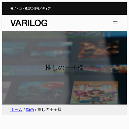
内
モノ・コト選びの情報メディア
容
を
ス
キ
ッ
プ
推しの王子様
ホーム
/
動画
/
推しの王子様