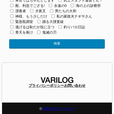
来世ではちゃんとします
武士スタント逢坂くん！
殿、利息でござる!
永遠の0
海の上の診療所
漂着者
犬夜叉
男たちの大和
神様、もう少しだけ
私の家政夫ナギサさん
緊急取調室
踊る大捜査線
逃げるは恥だが役に立つ
釣りバカ日誌
青天を衝け
鬼滅の刃
プライバシーポリシー
お問い合わせ
©
VARILOG [バリログ]