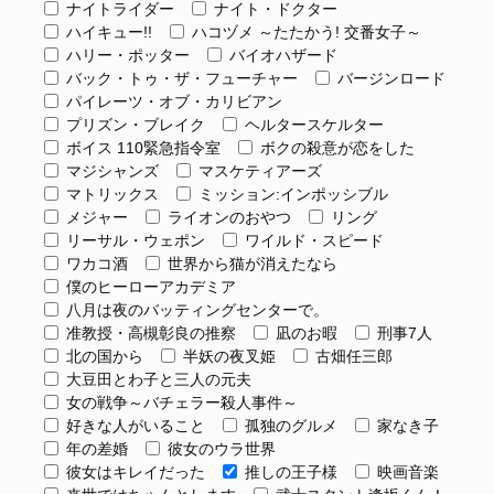
ナイトライダー
ナイト・ドクター
ハイキュー!!
ハコヅメ ～たたかう! 交番女子～
ハリー・ポッター
バイオハザード
バック・トゥ・ザ・フューチャー
バージンロード
パイレーツ・オブ・カリビアン
プリズン・ブレイク
ヘルタースケルター
ボイス 110緊急指令室
ボクの殺意が恋をした
マジシャンズ
マスケティアーズ
マトリックス
ミッション:インポッシブル
メジャー
ライオンのおやつ
リング
リーサル・ウェポン
ワイルド・スピード
ワカコ酒
世界から猫が消えたなら
僕のヒーローアカデミア
八月は夜のバッティングセンターで。
准教授・高槻彰良の推察
凪のお暇
刑事7人
北の国から
半妖の夜叉姫
古畑任三郎
大豆田とわ子と三人の元夫
女の戦争～バチェラー殺人事件～
好きな人がいること
孤独のグルメ
家なき子
年の差婚
彼女のウラ世界
彼女はキレイだった
推しの王子様
映画音楽