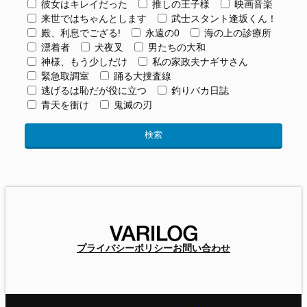
彼女はキレイだった
推しの王子様
映画音楽
来世ではちゃんとします
武士スタント逢坂くん！
殿、利息でござる!
永遠の0
海の上の診療所
漂着者
犬夜叉
男たちの大和
神様、もう少しだけ
私の家政夫ナギサさん
緊急取調室
踊る大捜査線
逃げるは恥だが役に立つ
釣りバカ日誌
青天を衝け
鬼滅の刃
プライバシーポリシー
お問い合わせ