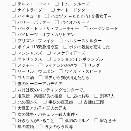
テルマエ・ロマエ
トム・クルーズ
ナイトライダー
ナイト・ドクター
ハイキュー!!
ハコヅメ ～たたかう! 交番女子～
ハリー・ポッター
バイオハザード
バック・トゥ・ザ・フューチャー
バージンロード
パイレーツ・オブ・カリビアン
プリズン・ブレイク
ヘルタースケルター
ボイス 110緊急指令室
ボクの殺意が恋をした
マジシャンズ
マスケティアーズ
マトリックス
ミッション:インポッシブル
メジャー
ライオンのおやつ
リング
リーサル・ウェポン
ワイルド・スピード
ワカコ酒
世界から猫が消えたなら
僕のヒーローアカデミア
八月は夜のバッティングセンターで。
准教授・高槻彰良の推察
凪のお暇
刑事7人
北の国から
半妖の夜叉姫
古畑任三郎
大豆田とわ子と三人の元夫
女の戦争～バチェラー殺人事件～
好きな人がいること
孤独のグルメ
家なき子
年の差婚
彼女のウラ世界