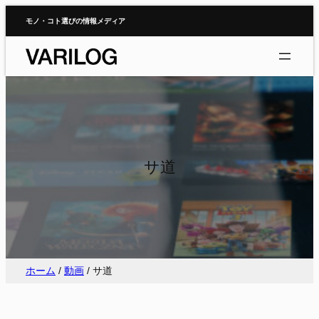
内
モノ・コト選びの情報メディア
容
を
ス
キ
ッ
プ
サ道
ホーム
/
動画
/
サ道