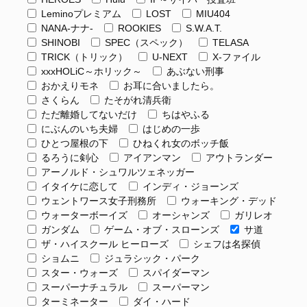
Leminoプレミアム
LOST
MIU404
NANA-ナナ-
ROOKIES
S.W.A.T.
SHINOBI
SPEC（スペック）
TELASA
TRICK（トリック）
U-NEXT
X-ファイル
xxxHOLiC～ホリック～
あぶない刑事
おかえりモネ
お耳に合いましたら。
さくらん
たそがれ清兵衛
ただ離婚してないだけ
ちはやふる
にぶんのいち夫婦
はじめの一歩
ひとつ屋根の下
ひねくれ女のボッチ飯
るろうに剣心
アイアンマン
アウトランダー
アーノルド・シュワルツェネッガー
イタイケに恋して
インディ・ジョーンズ
ウェントワース女子刑務所
ウォーキング・デッド
ウォーターボーイズ
オーシャンズ
ガリレオ
ガンダム
ゲーム・オブ・スローンズ
サ道
ザ・ハイスクール ヒーローズ
シェフは名探偵
ショムニ
ジュラシック・パーク
スター・ウォーズ
スパイダーマン
スーパーナチュラル
スーパーマン
ターミネーター
ダイ・ハード