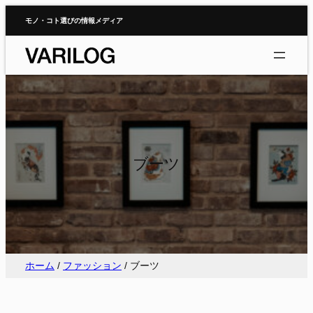
内
モノ・コト選びの情報メディア
容
を
ス
キ
ッ
プ
ブーツ
ホーム
/
ファッション
/
ブーツ