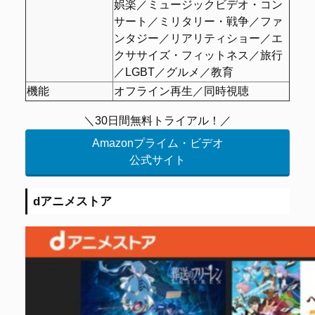
娯楽／ミュージックビデオ・コン
サート／ミリタリー・戦争／ファ
ンタジー／リアリティショー／エ
クササイズ・フィットネス／旅行
／LGBT／グルメ／教育
機能
オフライン再生／同時視聴
＼30日間無料トライアル！／
Amazonプライム・ビデオ
公式サイト
dアニメストア