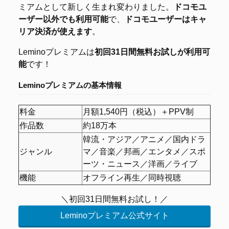
ミアムとして新しく生まれ変わりました。
ドコモユ
ーザー以外でも利用可能
で、
ドコモユーザーはキャ
リア決済が使えます
。
Leminoプレミアムは
初回31日間無料お試しが利用可
能
です！
Leminoプレミアムの
基本情報
料金
月額1,540円（税込）＋PPV制
作品数
約18万本
韓流・アジア／アニメ／国内ドラ
ジャンル
マ／音楽／邦画／エンタメ／スポ
ーツ・ニュース／洋画／ライブ
機能
オフライン再生／同時視聴
＼初回31日間無料お試し！／
Leminoプレミアム公式サイト