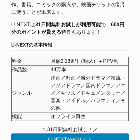
作、書籍、コミックの購入や、映画チケットの割引
に使うことが出来ます。
U-NEXTは
31日間無料お試しが利用可能
で、
600円
分のポイントが貰える
特典もあります！
U-NEXTの基本情報
料金
月額2,189円（税込）＋PPV制
作品数
44万本
洋画／邦画／海外ドラマ／韓流・
アジアドラマ／国内ドラマ／アニ
ジャンル
メ／キッズ／ドキュメンタリー／
音楽・アイドル／バラエティ／そ
の他
機能
オフライン再生
＼31日間無料お試し！／
U-NEXT公式サイト