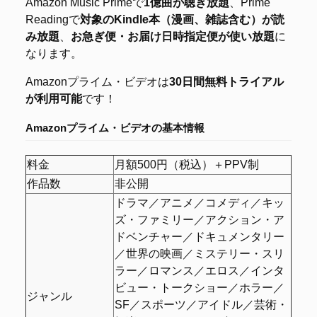
Amazon Music Primeで
1億曲が聴き放題
、Prime
Readingで
対象のKindle本（漫画、雑誌含む）が読
み放題
、
お急ぎ便・お届け日時指定便が使い放題
に
なります。
Amazonプライム・ビデオは
30日間無料トライアル
が利用可能
です！
Amazonプライム・ビデオの
基本情報
料金
月額500円（税込）＋PPV制
作品数
非公開
ドラマ／アニメ／コメディ／キッ
ズ・ファミリー／アクション・ア
ドベンチャー／ドキュメンタリー
／世界の映画／ミステリー・スリ
ラー／ロマンス／エロス／インタ
ビュー・トークショー／ホラー／
ジャンル
SF／スポーツ／アイドル／芸術・