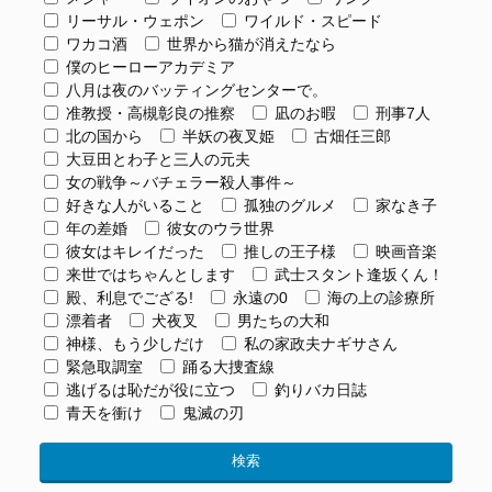
リーサル・ウェポン
ワイルド・スピード
ワカコ酒
世界から猫が消えたなら
僕のヒーローアカデミア
八月は夜のバッティングセンターで。
准教授・高槻彰良の推察
凪のお暇
刑事7人
北の国から
半妖の夜叉姫
古畑任三郎
大豆田とわ子と三人の元夫
女の戦争～バチェラー殺人事件～
好きな人がいること
孤独のグルメ
家なき子
年の差婚
彼女のウラ世界
彼女はキレイだった
推しの王子様
映画音楽
来世ではちゃんとします
武士スタント逢坂くん！
殿、利息でござる!
永遠の0
海の上の診療所
漂着者
犬夜叉
男たちの大和
神様、もう少しだけ
私の家政夫ナギサさん
緊急取調室
踊る大捜査線
逃げるは恥だが役に立つ
釣りバカ日誌
青天を衝け
鬼滅の刃