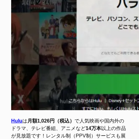
Hulu
は
月額1,026円（税込）
で人気映画や国内外の
ドラマ、テレビ番組、アニメなど
14万本
以上の作品
が見放題です！レンタル制（PPV制）サービスも展