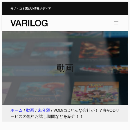
内
モノ・コト選びの情報メディア
容
を
ス
キ
ッ
プ
動画
ホーム
/
動画
/
未分類
/
VODにはどんな会社が！？各VODサ
ービスの無料お試し期間などを紹介！！