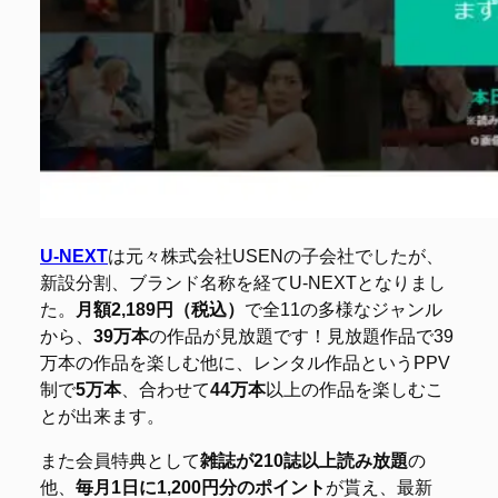
U-NEXT
は元々株式会社USENの子会社でしたが、
新設分割、ブランド名称を経てU-NEXTとなりまし
た。
月額2,189円（税込）
で全11の多様なジャンル
から、
39万本
の作品が見放題です！見放題作品で39
万本の作品を楽しむ他に、レンタル作品というPPV
制で
5万本
、合わせて
44万本
以上の作品を楽しむこ
とが出来ます。
また会員特典として
雑誌が210誌以上読み放題
の
他、
毎月1日に1,200円分のポイント
が貰え、最新