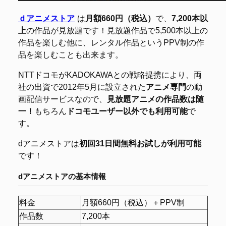
ｄアニメストア
は
月額660円（税込）
で、
7,200本以
上
の作品が見放題です！見放題作品で5,500本以上の
作品を楽しむ他に、レンタル作品というPPV制の作
品を楽しむことも出来ます。
NTTドコモがKADOKAWAとの戦略提携により、両
社の出資で2012年5月に設立された
アニメ専門
の動
画配信サービスなので、
見放題アニメの作品数は随
一！
もちろん
ドコモユーザー以外でも利用可能
で
す。
dアニメストアは
初回31日間無料お試しが利用可能
です！
dアニメストアの
基本情報
料金
月額660円（税込）＋PPV制
作品数
7,200本