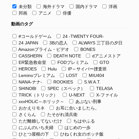
未分類
海外ドラマ
国内ドラマ
洋画
邦画
アニメ
俳優
動画のタグ
#コールドゲーム
24 -TWENTY FOUR-
24 JAPAN
3Bの恋人
ALWAYS 三丁目の夕日
Amazonプライム・ビデオ
BONES
CASSHERN
DEATH NOTE
dアニメストア
ER緊急救命室
FODプレミアム
GTO
HEROES
Hulu
IP～サイバー捜査班
Leminoプレミアム
LOST
MIU404
NANA-ナナ-
ROOKIES
S.W.A.T.
SHINOBI
SPEC（スペック）
TELASA
TRICK（トリック）
U-NEXT
X-ファイル
xxxHOLiC～ホリック～
あぶない刑事
おかえりモネ
お耳に合いましたら。
さくらん
たそがれ清兵衛
ただ離婚してないだけ
ちはやふる
にぶんのいち夫婦
はじめの一歩
ひとつ屋根の下
ひねくれ女のボッチ飯