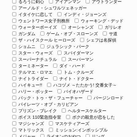
るろうに剣心
アイアンマン
アウトランダー
アーノルド・シュワルツェネッガー
イタイケに恋して
インディ・ジョーンズ
ウェントワース女子刑務所
ウォーキング・デッド
ウォーターボーイズ
オーシャンズ
ガリレオ
ガンダム
ゲーム・オブ・スローンズ
サ道
ザ・ハイスクール ヒーローズ
シェフは名探偵
ショムニ
ジュラシック・パーク
スター・ウォーズ
スパイダーマン
スーパーナチュラル
スーパーマン
ターミネーター
ダイ・ハード
テルマエ・ロマエ
トム・クルーズ
ナイトライダー
ナイト・ドクター
ハイキュー!!
ハコヅメ ～たたかう! 交番女子～
ハリー・ポッター
バイオハザード
バック・トゥ・ザ・フューチャー
バージンロード
パイレーツ・オブ・カリビアン
プリズン・ブレイク
ヘルタースケルター
ボイス 110緊急指令室
ボクの殺意が恋をした
マジシャンズ
マスケティアーズ
マトリックス
ミッション:インポッシブル
メジャー
ライオンのおやつ
リング