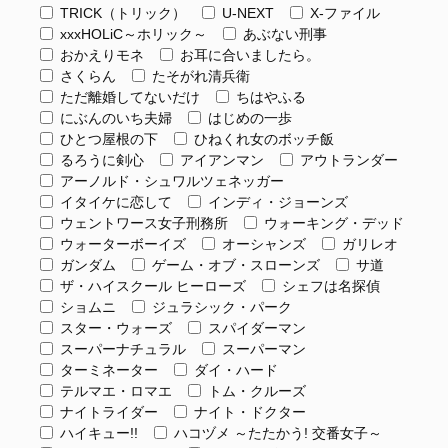
TRICK（トリック）
U-NEXT
X-ファイル
xxxHOLiC～ホリック～
あぶない刑事
おかえりモネ
お耳に合いましたら。
さくらん
たそがれ清兵衛
ただ離婚してないだけ
ちはやふる
にぶんのいち夫婦
はじめの一歩
ひとつ屋根の下
ひねくれ女のボッチ飯
るろうに剣心
アイアンマン
アウトランダー
アーノルド・シュワルツェネッガー
イタイケに恋して
インディ・ジョーンズ
ウェントワース女子刑務所
ウォーキング・デッド
ウォーターボーイズ
オーシャンズ
ガリレオ
ガンダム
ゲーム・オブ・スローンズ
サ道
ザ・ハイスクール ヒーローズ
シェフは名探偵
ショムニ
ジュラシック・パーク
スター・ウォーズ
スパイダーマン
スーパーナチュラル
スーパーマン
ターミネーター
ダイ・ハード
テルマエ・ロマエ
トム・クルーズ
ナイトライダー
ナイト・ドクター
ハイキュー!!
ハコヅメ ～たたかう! 交番女子～