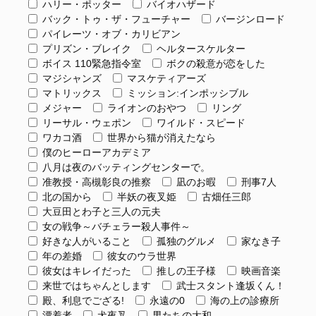
ハリー・ポッター
バイオハザード
バック・トゥ・ザ・フューチャー
バージンロード
パイレーツ・オブ・カリビアン
プリズン・ブレイク
ヘルタースケルター
ボイス 110緊急指令室
ボクの殺意が恋をした
マジシャンズ
マスケティアーズ
マトリックス
ミッション:インポッシブル
メジャー
ライオンのおやつ
リング
リーサル・ウェポン
ワイルド・スピード
ワカコ酒
世界から猫が消えたなら
僕のヒーローアカデミア
八月は夜のバッティングセンターで。
准教授・高槻彰良の推察
凪のお暇
刑事7人
北の国から
半妖の夜叉姫
古畑任三郎
大豆田とわ子と三人の元夫
女の戦争～バチェラー殺人事件～
好きな人がいること
孤独のグルメ
家なき子
年の差婚
彼女のウラ世界
彼女はキレイだった
推しの王子様
映画音楽
来世ではちゃんとします
武士スタント逢坂くん！
殿、利息でござる!
永遠の0
海の上の診療所
漂着者
犬夜叉
男たちの大和