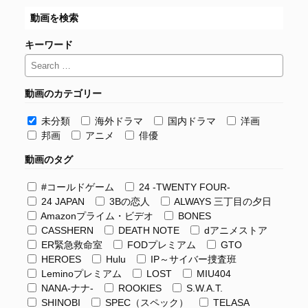
動画を検索
キーワード
動画のカテゴリー
未分類
海外ドラマ
国内ドラマ
洋画
邦画
アニメ
俳優
動画のタグ
#コールドゲーム
24 -TWENTY FOUR-
24 JAPAN
3Bの恋人
ALWAYS 三丁目の夕日
Amazonプライム・ビデオ
BONES
CASSHERN
DEATH NOTE
dアニメストア
ER緊急救命室
FODプレミアム
GTO
HEROES
Hulu
IP～サイバー捜査班
Leminoプレミアム
LOST
MIU404
NANA-ナナ-
ROOKIES
S.W.A.T.
SHINOBI
SPEC（スペック）
TELASA