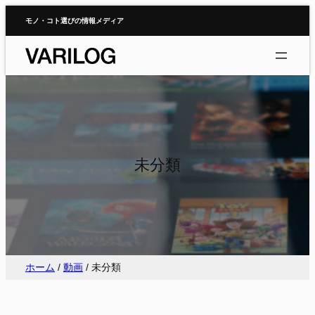
内
モノ・コト選びの情報メディア
容
を
ス
キ
ッ
プ
未分類
ホーム
/
動画
/
未分類